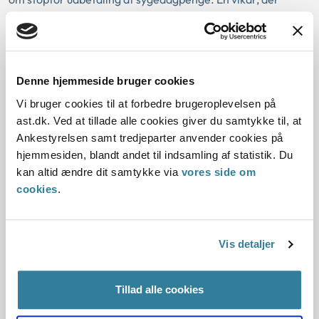
måtte betragtes som anden aktør, fasthol...
Ankestyrelsens principafgørelse
207-11
Denne hjemmeside bruger cookies
Vi bruger cookies til at forbedre brugeroplevelsen på
01-01-2011
ast.dk. Ved at tillade alle cookies giver du samtykke til, at
Arbejdsskadeloven
Arbejdsskade
Partshøring
Genvurdering
Ankestyrelsen samt tredjeparter anvender cookies på
Udsættelse
Formkrav
Partsrepræsentant
Gældende
hjemmesiden, blandt andet til indsamling af statistik. Du
kan altid ændre dit samtykke via
vores side om
Arbejdsskade
Udbetaling Danmark
Kommunal
cookies
.
Resume:
En partshøringsfrist påsyv dage mellem jul og nytår var ikke
en rimelig frist. Ved fastsættelsen af en rimelig frist burde
Vis detaljer
myndigheden have inddraget,...
Ankestyrelsens principafgørelse D-
Tillad alle cookies
2-07