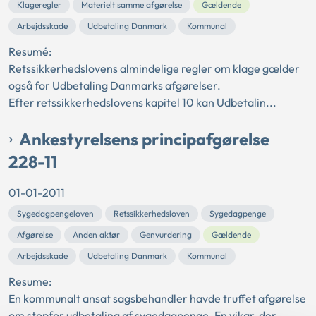
Klageregler
Materielt samme afgørelse
Gældende
Arbejdsskade
Udbetaling Danmark
Kommunal
Resumé:
Retssikkerhedslovens almindelige regler om klage gælder
også for Udbetaling Danmarks afgørelser.
Efter retssikkerhedslovens kapitel 10 kan Udbetalin...
Ankestyrelsens principafgørelse
228-11
01-01-2011
Sygedagpengeloven
Retssikkerhedsloven
Sygedagpenge
Afgørelse
Anden aktør
Genvurdering
Gældende
Arbejdsskade
Udbetaling Danmark
Kommunal
Resume:
En kommunalt ansat sagsbehandler havde truffet afgørelse
om stopfor udbetaling af sygedagpenge. En vikar, der