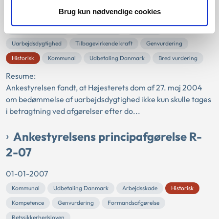
Brug kun nødvendige cookies
01-01-2007
Sygedagpengeloven
Sygedagpenge
Højesteret
Uarbejdsdygtighed
Tilbagevirkende kraft
Genvurdering
Historisk
Kommunal
Udbetaling Danmark
Bred vurdering
Resume:
Ankestyrelsen fandt, at Højesterets dom af 27. maj 2004
om bedømmelse af uarbejdsdygtighed ikke kun skulle tages
i betragtning ved afgørelser efter do...
Ankestyrelsens principafgørelse R-
2-07
01-01-2007
Kommunal
Udbetaling Danmark
Arbejdsskade
Historisk
Kompetence
Genvurdering
Formandsafgørelse
Retssikkerhedsloven