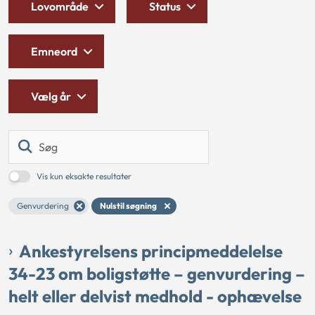
Lovområde
Status
Emneord
Vælg år
Søg
Vis kun eksakte resultater
Genvurdering
Nulstil søgning
Ankestyrelsens principmeddelelse
34-23 om boligstøtte – genvurdering –
helt eller delvist medhold - ophævelse