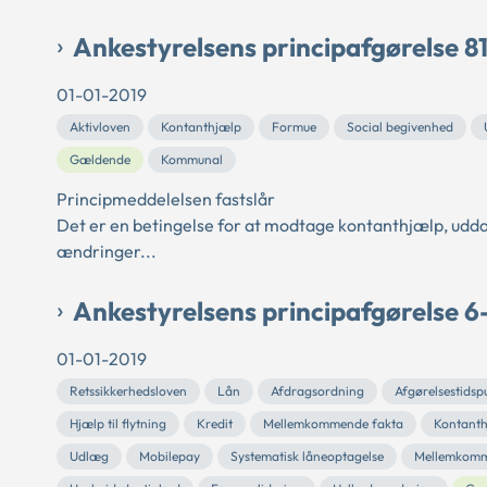
Ankestyrelsens principafgørelse 8
01-01-2019
Aktivloven
Kontanthjælp
Formue
Social begivenhed
Gældende
Kommunal
Principmeddelelsen fastslår
Det er en betingelse for at modtage kontanthjælp, udda
ændringer...
Ankestyrelsens principafgørelse 6
01-01-2019
Retssikkerhedsloven
Lån
Afdragsordning
Afgørelsestidsp
Hjælp til flytning
Kredit
Mellemkommende fakta
Kontant
Udlæg
Mobilepay
Systematisk låneoptagelse
Mellemkomm