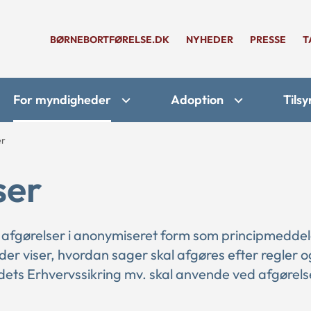
BØRNEBORTFØRELSE.DK
NYHEDER
PRESSE
T
For myndigheder
Adoption
Tilsy
er
ser
 afgørelser i anonymiseret form som principmeddel
 der viser, hvordan sager skal afgøres efter regler o
ts Erhvervssikring mv. skal anvende ved afgørelse