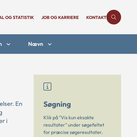
AL OG STATISTIK
JOB OG KARRIERE
KONTAKT
n
Nævn
Søgning
elser. En
g
Klik på "Vis kun eksakte
r i
resultater" under søgefeltet
for præcise søgeresultater.