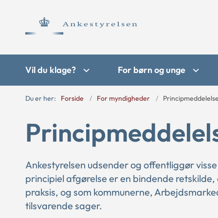
Vil du klage?
For børn og unge
Du er her:
Forside
For myndigheder
Principmeddelels
Principmeddelel
Ankestyrelsen udsender og offentliggør visse
principiel afgørelse er en bindende retskilde,
praksis, og som kommunerne, Arbejdsmarkede
tilsvarende sager.