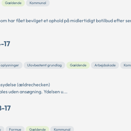
Gældende
Kommunal
 har fået bevilget et ophold på midlertidigt botilbud efter se
4-17
 oplysninger
Ulovbestemt grundlag
Gældende
Arbejdsskade
Kom
nsydelse (ældrechecken)
es uden ansøgning. Ydelsen u...
8-17
u
Formue
Gældende
Kommunal