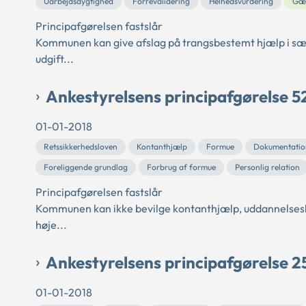
Uarbejdsdygtighed
Forrevalidering
Helhedsvurdering
Gæ
Principafgørelsen fastslår
Kommunen kan give afslag på trangsbestemt hjælp i særli
udgift...
Ankestyrelsens principafgørelse 5
01-01-2018
Retssikkerhedsloven
Kontanthjælp
Formue
Dokumentatio
Foreliggende grundlag
Forbrug af formue
Personlig relation
Principafgørelsen fastslår
Kommunen kan ikke bevilge kontanthjælp, uddannelseshjæ
høje...
Ankestyrelsens principafgørelse 2
01-01-2018