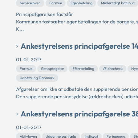
Serviceloven
Formue
Egenbetaling
Midlertidigt botilbud
Principafgørelsen fastslår
Kommunen fastsætter egenbetalingen for de borgere, som
K...
Ankestyrelsens principafgørelse 1
01-01-2017
Formue
Genoptagelse
Efterbetaling
Ældrecheck
Nye
Udbetaling Danmark
Afgørelser om ikke at udbetale den supplerende pensio
Den supplerende pensionsydelse (ældrechecken) udbetal
Ankestyrelsens principafgørelse 3
01-01-2017
Aktivloven
Uddannelseshjælp
Indtægt
Feriepenge
St