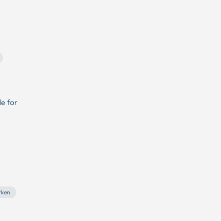
e for
rken