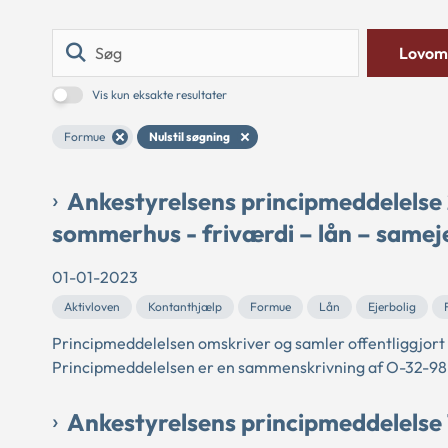
Søg
Lovom
Vis kun eksakte resultater
Formue
Nulstil søgning
Ankestyrelsens principmeddelelse 
sommerhus - friværdi – lån – sameje
01-01-2023
Aktivloven
Kontanthjælp
Formue
Lån
Ejerbolig
Principmeddelelsen omskriver og samler offentliggjort
Principmeddelelsen er en sammenskrivning af O-32-98,
Ankestyrelsens principmeddelelse