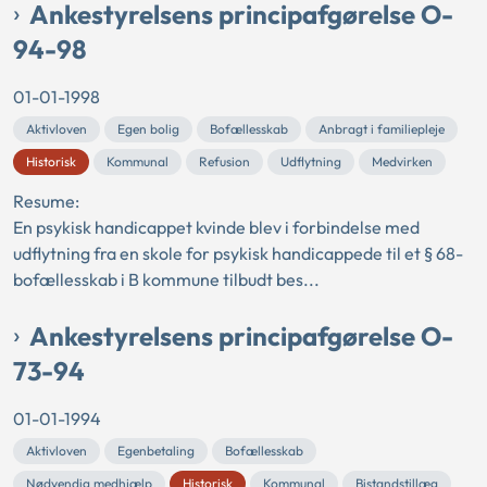
Ankestyrelsens principafgørelse O-
94-98
01-01-1998
Aktivloven
Egen bolig
Bofællesskab
Anbragt i familiepleje
Historisk
Kommunal
Refusion
Udflytning
Medvirken
Resume:
En psykisk handicappet kvinde blev i forbindelse med
udflytning fra en skole for psykisk handicappede til et § 68-
bofællesskab i B kommune tilbudt bes...
Ankestyrelsens principafgørelse O-
73-94
01-01-1994
Aktivloven
Egenbetaling
Bofællesskab
Nødvendig medhjælp
Historisk
Kommunal
Bistandstillæg