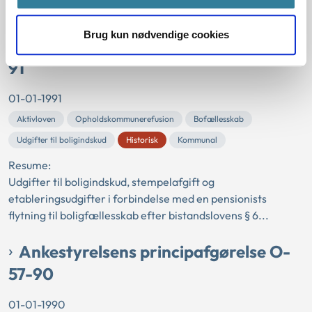
berettiget til børnetil skud ud fra oplysn...
Brug kun nødvendige cookies
Ankestyrelsens principafgørelse P-5-
91
01-01-1991
Aktivloven
Opholdskommunerefusion
Bofællesskab
Udgifter til boligindskud
Historisk
Kommunal
Resume:
Udgifter til boligindskud, stempelafgift og
etableringsudgifter i forbindelse med en pensionists
flytning til boligfællesskab efter bistandslovens § 6...
Ankestyrelsens principafgørelse O-
57-90
01-01-1990