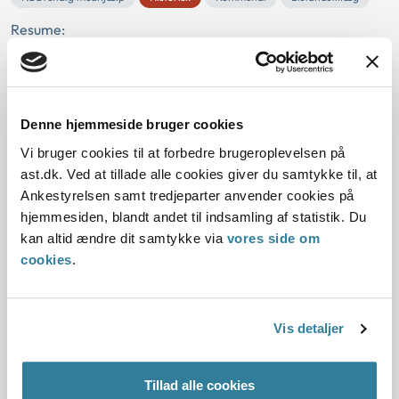
Resume:
Bistandstillæg kunne indgå ikke i beregningen af betalingen
for den nødvendige medhjælp i et bofællesskab, der havde
åbent i 190 dage om året. Begrund...
Denne hjemmeside bruger cookies
Ankestyrelsens principafgørelse B-
Vi bruger cookies til at forbedre brugeroplevelsen på
2-91
ast.dk. Ved at tillade alle cookies giver du samtykke til, at
Ankestyrelsen samt tredjeparter anvender cookies på
01-01-1991
hjemmesiden, blandt andet til indsamling af statistik. Du
Børnetilskudsloven
Børnetilskud
Enlig forsørger
kan altid ændre dit samtykke via
vores side om
cookies
.
Fælles husførelse
Bofællesskab
Ægteskabslignende forhold
Forsørger
Registreret partnerskab
Historisk
Udbetaling Danmark
Vis detaljer
Resume:
En kvinde, der havde fælles bopæl med en anden kvinde,
Tillad alle cookies
blev ikkeanset for reelt enlig forsørger og var ikke