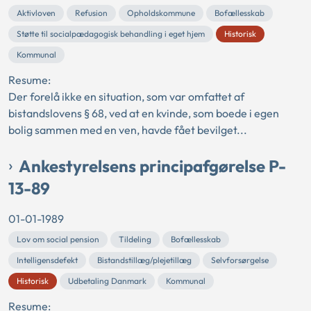
Aktivloven
Refusion
Opholdskommune
Bofællesskab
Støtte til socialpædagogisk behandling i eget hjem
Historisk
Kommunal
Resume:
Der forelå ikke en situation, som var omfattet af
bistandslovens § 68, ved at en kvinde, som boede i egen
bolig sammen med en ven, havde fået bevilget...
Ankestyrelsens principafgørelse P-
13-89
01-01-1989
Lov om social pension
Tildeling
Bofællesskab
Intelligensdefekt
Bistandstillæg/plejetillæg
Selvforsørgelse
Historisk
Udbetaling Danmark
Kommunal
Resume: