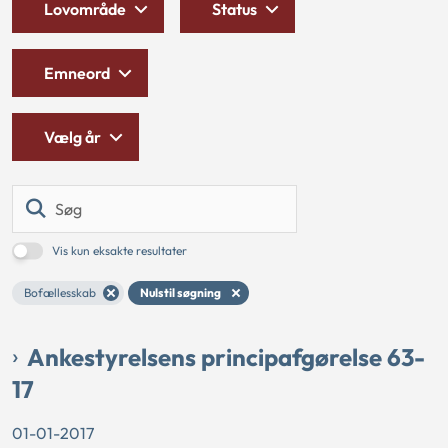
Lovområde
Status
Emneord
Vælg år
Søg
Vis kun eksakte resultater
Bofællesskab
Nulstil søgning
Ankestyrelsens principafgørelse 63-
17
01-01-2017