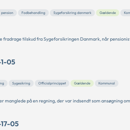
l pension
Fodbehandling
Sygeforsikring danmark
Gældende
Ko
 fradrage tilskud fra Sygeforsikringen Danmark, når pensionis
-1-05
ing
Sygesikring
Officialprincippet
Gældende
Kommunal
r manglede på en regning, der var indsendt som ansøgning om t
-17-05