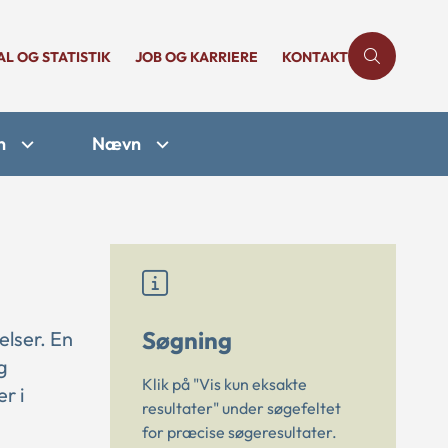
AL OG STATISTIK
JOB OG KARRIERE
KONTAKT
n
Nævn
Søgning
elser. En
g
Klik på "Vis kun eksakte
r i
resultater" under søgefeltet
for præcise søgeresultater.