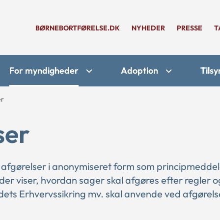
BØRNEBORTFØRELSE.DK
NYHEDER
PRESSE
T
For myndigheder
Adoption
Tilsy
er
ser
 afgørelser i anonymiseret form som principmeddel
 der viser, hvordan sager skal afgøres efter regler o
ts Erhvervssikring mv. skal anvende ved afgørelse