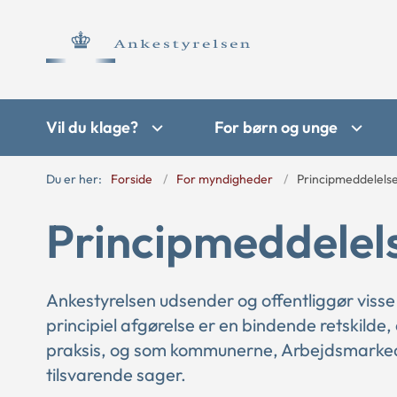
Vil du klage?
For børn og unge
Du er her:
Forside
For myndigheder
Principmeddelels
Principmeddelel
Ankestyrelsen udsender og offentliggør visse
principiel afgørelse er en bindende retskilde,
praksis, og som kommunerne, Arbejdsmarkede
tilsvarende sager.