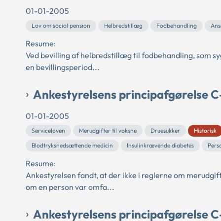
01-01-2005
Lov om social pension
Helbredstillæg
Fodbehandling
Ans
Resume:
Ved bevilling af helbredstillæg til fodbehandling, som s
en bevillingsperiod...
Ankestyrelsens principafgørelse 
01-01-2005
Serviceloven
Merudgifter til voksne
Druesukker
Historisk
Blodtryksnedsættende medicin
Insulinkrævende diabetes
Pers
Resume:
Ankestyrelsen fandt, at der ikke i reglerne om merudgif
om en person var omfa...
Ankestyrelsens principafgørelse 