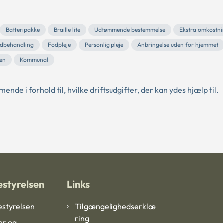
Batteripakke
Braille lite
Udtømmende bestemmelse
Ekstra omkostni
dbehandling
Fodpleje
Personlig pleje
Anbringelse uden for hjemmet
ven
Kommunal
e i forhold til, hvilke driftsudgifter, der kan ydes hjælp til.
styrelsen
Links
styrelsen
Tilgængelighedserklæ
ring
er og