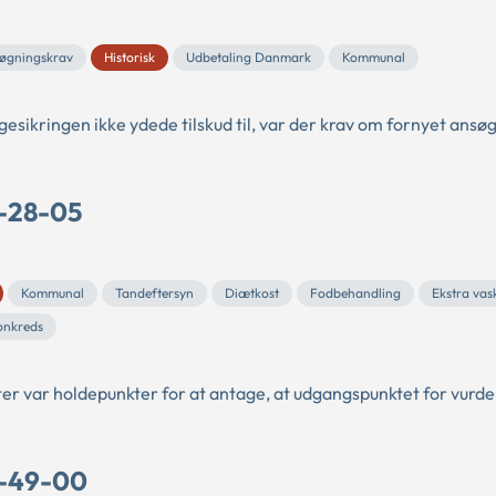
øgningskrav
Historisk
Udbetaling Danmark
Kommunal
ygesikringen ikke ydede tilskud til, var der krav om fornyet ansø
C-28-05
Kommunal
Tandeftersyn
Diætkost
Fodbehandling
Ekstra vas
onkreds
ter var holdepunkter for at antage, at udgangspunktet for vurde
C-49-00