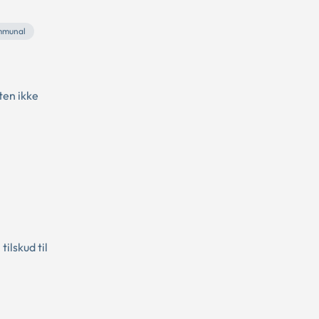
mmunal
ten ikke
ilskud til