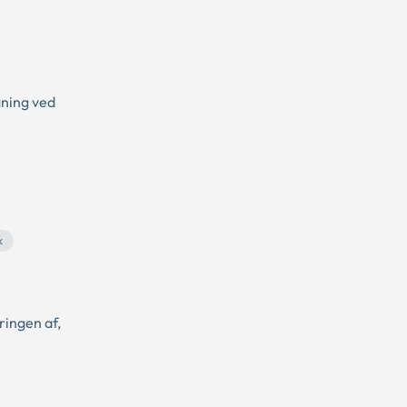
gning ved
k
ringen af,