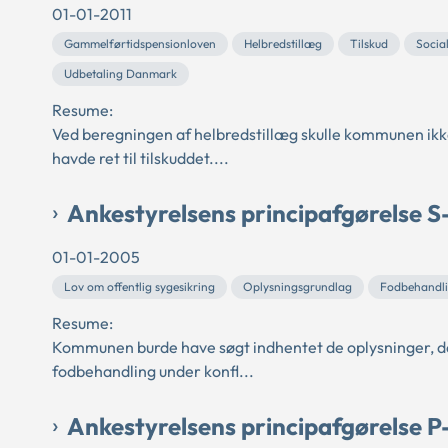
01-01-2011
Gammelførtidspensionloven
Helbredstillæg
Tilskud
Socia
Udbetaling Danmark
Resume:
Ved beregningen af helbredstillæg skulle kommunen ikke
havde ret til tilskuddet....
Ankestyrelsens principafgørelse S
01-01-2005
Lov om offentlig sygesikring
Oplysningsgrundlag
Fodbehandl
Resume:
Kommunen burde have søgt indhentet de oplysninger, de
fodbehandling under konfl...
Ankestyrelsens principafgørelse P