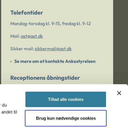
Telefontider
Mandag-torsdag kl. 9-15, fredag kl. 9-12
Mail:
ast@ast.dk
Sikker mail:
sikkermail@ast.dk
Se mere om at kontakte Ankestyrelsen
Receptionens åbningstider
Mandag-torsdag kl. 9-15, fredag kl. 9-13
Tillad alle cookies
r du
Er du bekymret for et barn/en ung?
andet til
Brug kun nødvendige cookies