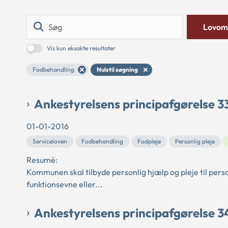
Søg
Lovom
Vis kun eksakte resultater
Fodbehandling
Nulstil søgning
Ankestyrelsens principafgørelse 3
01-01-2016
Serviceloven
Fodbehandling
Fodpleje
Personlig pleje
Resumé:
Kommunen skal tilbyde personlig hjælp og pleje til person
funktionsevne eller...
Ankestyrelsens principafgørelse 3