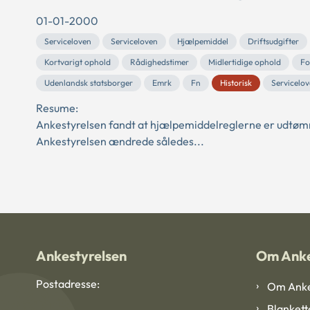
01-01-2000
Serviceloven
Serviceloven
Hjælpemiddel
Driftsudgifter
Kortvarigt ophold
Rådighedstimer
Midlertidige ophold
Fo
Udenlandsk statsborger
Emrk
Fn
Historisk
Servicelo
Resume:
Ankestyrelsen fandt at hjælpemiddelreglerne er udtømmend
Ankestyrelsen ændrede således...
Ankestyrelsen
Om Anke
Postadresse:
Om Anke
Blankett