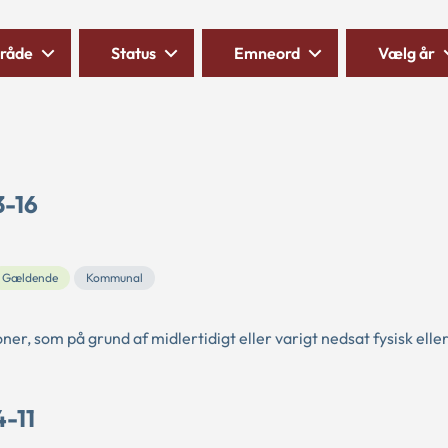
råde
Status
Emneord
Vælg år
3-16
Gældende
Kommunal
er, som på grund af midlertidigt eller varigt nedsat fysisk eller
4-11