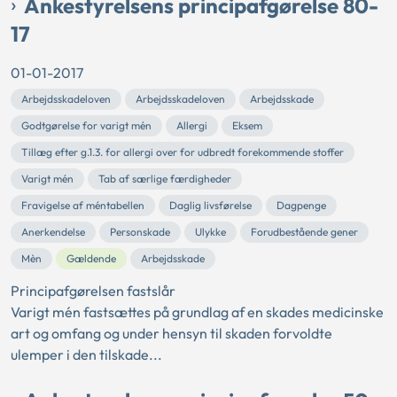
Ankestyrelsens principafgørelse 80-
17
01-01-2017
Arbejdsskadeloven
Arbejdsskadeloven
Arbejdsskade
Godtgørelse for varigt mén
Allergi
Eksem
Tillæg efter g.1.3. for allergi over for udbredt forekommende stoffer
Varigt mén
Tab af særlige færdigheder
Fravigelse af méntabellen
Daglig livsførelse
Dagpenge
Anerkendelse
Personskade
Ulykke
Forudbestående gener
Mèn
Gældende
Arbejdsskade
Principafgørelsen fastslår
Varigt mén fastsættes på grundlag af en skades medicinske
art og omfang og under hensyn til skaden forvoldte
ulemper i den tilskade...