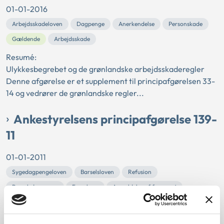
01-01-2016
Arbejdsskadeloven
Dagpenge
Anerkendelse
Personskade
Gældende
Arbejdsskade
Resumé:
Ulykkesbegrebet og de grønlandske arbejdsskaderegler
Denne afgørelse er et supplement til principafgørelsen 33-
14 og vedrører de grønlandske regler...
Ankestyrelsens principafgørelse 139-
11
01-01-2011
Sygedagpengeloven
Barselsloven
Refusion
Barselsdagpenge
Formkrav
Anmeldelse af fraværet
Graviditetsgener
Dagpenge
Søfarende
Kompetence til at træffe afgørelse
Beregningsgrundlag
Musiker