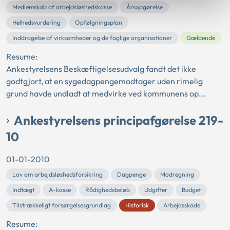
Medlemskab af arbejdsløshedskasse
Årsopgørelse
Helhedsvurdering
Opfølgningsplan
Inddragelse af virksomheder og de faglige organisationer
Gældende
Resume:
Ankestyrelsens Beskæftigelsesudvalg fandt det ikke
godtgjort, at en sygedagpengemodtager uden rimelig
grund havde undladt at medvirke ved kommunens op...
Ankestyrelsens principafgørelse 219-
10
01-01-2010
Lov om arbejdsløshedsforsikring
Dagpenge
Modregning
Indtægt
A-kasse
Rådighedsbeløb
Udgifter
Budget
Tilstrækkeligt forsørgelsesgrundlag
Historisk
Arbejdsskade
Resume: