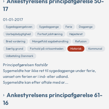
Ankestyrelsens principafgørelse 50-
17
01-01-2017
Sygedagpengeloven
Sygedagpenge
Ferie
Dagpenge
Uarbejdsdygtighed
Fortsat jobtræning
Højesteret
Bred vurdering
Mangelfuld sagsbehandling
Refusion
Særlig grund
Forhold på virksomheden
Historisk
Kommunal
Udbetaling Danmark
Principafgørelsen fastslår
Sygemeldte har ikke ret til sygedagpenge under ferie,
uanset om ferien er i ind- eller udland.
Sygemeldte kan efter aftale med ar...
Ankestyrelsens principafgørelse 61-
16