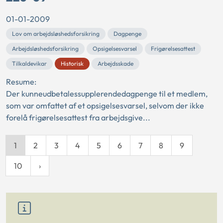
01-01-2009
Lov om arbejdsløshedsforsikring
Dagpenge
Arbejdsløshedsforsikring
Opsigelsesvarsel
Frigørelsesattest
Tilkaldevikar
Historisk
Arbejdsskade
Resume:
Der kunneudbetalessupplerendedagpenge til et medlem,
som var omfattet af et opsigelsesvarsel, selvom der ikke
forelå frigørelsesattest fra arbejdsgive...
1
2
3
4
5
6
7
8
9
10