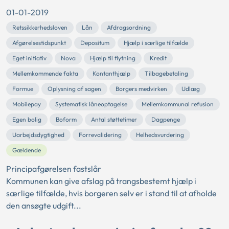
01-01-2019
Retssikkerhedsloven
Lån
Afdragsordning
Afgørelsestidspunkt
Depositum
Hjælp i særlige tilfælde
Eget initiativ
Nova
Hjælp til flytning
Kredit
Mellemkommende fakta
Kontanthjælp
Tilbagebetaling
Formue
Oplysning af sagen
Borgers medvirken
Udlæg
Mobilepay
Systematisk låneoptagelse
Mellemkommunal refusion
Egen bolig
Boform
Antal støttetimer
Dagpenge
Uarbejdsdygtighed
Forrevalidering
Helhedsvurdering
Gældende
Principafgørelsen fastslår
Kommunen kan give afslag på trangsbestemt hjælp i
særlige tilfælde, hvis borgeren selv er i stand til at afholde
den ansøgte udgift...