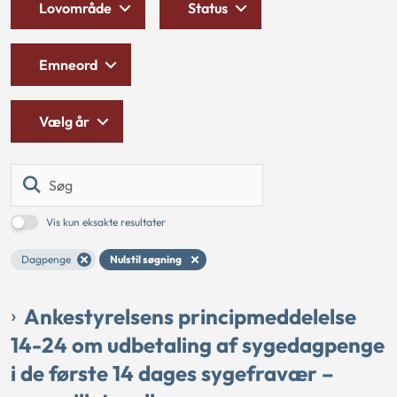
Lovområde
Status
Emneord
Vælg år
Søg
Vis kun eksakte resultater
Dagpenge
Nulstil søgning
Ankestyrelsens principmeddelelse
14-24 om udbetaling af sygedagpenge
i de første 14 dages sygefravær –