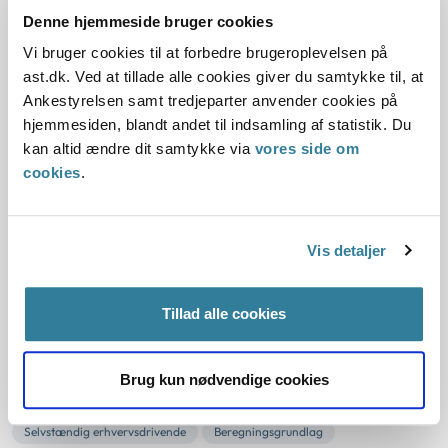
Ukendt arbejdstid
Scenetid
Øvetid
Sygedagpenge
Eu
Denne hjemmeside bruger cookies
Ophold
Lovvalg
Arbejde i udlandet
Historisk
Vi bruger cookies til at forbedre brugeroplevelsen på
ast.dk. Ved at tillade alle cookies giver du samtykke til, at
Kommunal
Udbetaling Danmark
Ankestyrelsen samt tredjeparter anvender cookies på
Resume:
hjemmesiden, blandt andet til indsamling af statistik. Du
Der gælder ikke formkrav til anmeldelse af
kan altid ændre dit samtykke via
vores side om
graviditetsbetinget sygefravær efter barselloven.
cookies
.
Da barselloven ikke indeholder nogen anvisninger for an...
Ankestyrelsens principafgørelse 67-
Vis detaljer
11
01-01-2011
Tillad alle cookies
Sygedagpengeloven
Medvirken
Bevisbyrde
Bevistvivl
Postforsendelse
Uden rimelig grund
Dagpenge
Opfølgning
Brug kun nødvendige cookies
Udeblivelse
Proportionalitet
Sygedagpenge
Selvstændig erhvervsdrivende
Beregningsgrundlag