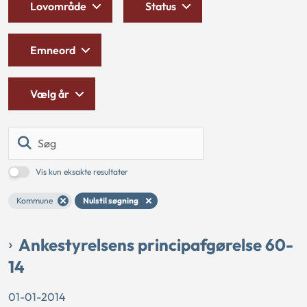
Lovområde
Status
Emneord
Vælg år
Søg
Vis kun eksakte resultater
Kommune
Nulstil søgning
Ankestyrelsens principafgørelse 60-
14
01-01-2014