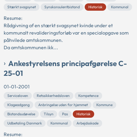
Stærkt svagsynet
Synskonsulentbistand
Historisk
Kommunal
Resume:
Rådgivning af en stærkt svagsynet kvinde under et
kommunalt revalideringsforløb var en specialopgave som
påhvilede amtskommunen.
Da amtskommunen ikk...
Ankestyrelsens principafgørelse C-
25-01
01-01-2001
Serviceloven
Retssikkerhedsloven
Kompetence
Klageadgang
Anbringelse uden for hjemmet
Kommune
Bistandsudøvelse
Tilsyn
Pas
Historisk
Udbetaling Danmark
Kommunal
Arbejdsskade
Resume: