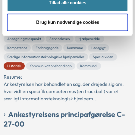
Tillad alle cookies
Ankestyrelsens principafgørelse C-
23-00
Brug kun nødvendige cookies
01-01-2000
Ansøgningstidspunkt
Serviceloven
Hjælpemiddel
Kompetence
Forbrugsgode
Kommune
Ledegigt
Særlige informationsteknologiske hjælpemidler
Specialviden
Historisk
Kommunikationshandicap
Kommunal
Resume:
Ankestyrelsen har behandlet en sag, der drejede sig om,
hvorvidt en specifik computermus (en trackball) var et
særligt informationsteknologisk hjælpem...
Ankestyrelsens principafgørelse C-
27-00