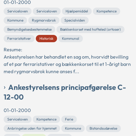
01-01-2000
Serviceloven
Serviceloven
Hjælpemiddel
Kompetence
Kommune
Rygmarvsbrok
Specialviden
Bemyndigelsesbestemmelse
Bækkenkorset med hofteled (ortoser)
Ferraristativer
Historisk
Kommunal
Resume:
Ankestyrelsen har behandlet en sag om, hvorvidt bevilling
af et par ferraristativer og bækkenkorset til et 1-årigt barn
med rygmarvsbrok kunne anses f...
Ankestyrelsens principafgørelse C-
12-00
01-01-2000
Serviceloven
Kompetence
Ferie
Anbringelse uden for hjemmet
Kommune
Bistandsudøvelse