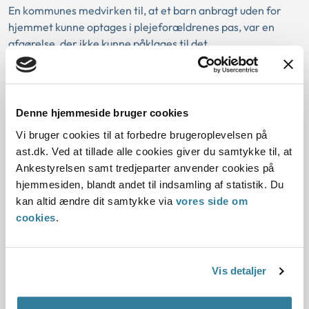
En kommunes medvirken til, at et barn anbragt uden for
hjemmet kunne optages i plejeforældrenes pas, var en
afgørelse, der ikke kunne påklages til det...
Ankestyrelsens principafgørelse D-
3-00
Denne hjemmeside bruger cookies
01-01-2000
Vi bruger cookies til at forbedre brugeroplevelsen på
ast.dk. Ved at tillade alle cookies giver du samtykke til, at
Sygedagpengeloven
Barselsloven
Dagpenge
Ankestyrelsen samt tredjeparter anvender cookies på
Anmeldelsesfrist
Kommune
Forsikrede arbejdsgivere
hjemmesiden, blandt andet til indsamling af statistik. Du
Afslag på refusion
Historisk
Kommunal
kan altid ændre dit samtykke via
vores side om
Udbetaling Danmark
cookies
.
Resume:
En forsikret arbejdsgiver fik afslag på refusion, idet
Vis detaljer
anmodning herom var indgivet for sent, og idet
Ankestyrelsen ikke fandt at der forelå sådanne s...