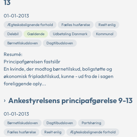
13
01-01-2013
Ægteskabslignende forhold
Fælles husførelse
Reelt enlig
Delebil
Gældende
Udbetaling Danmark
Kommunal
Børnetilskudsloven
Dagtilbudsloven
Resumé:
Principafgørelsen fastslår
En kvinde, der modtog børnetilskud, boligstøtte og
økonomisk fripladstilskud, kunne - ud fra de i sagen
foreliggende oply...
Ankestyrelsens principafgørelse 9-13
01-01-2013
Børnetilskudsloven
Dagtilbudsloven
Partshøring
Fælles husførelse
Reelt enlig
Ægteskabslignende forhold