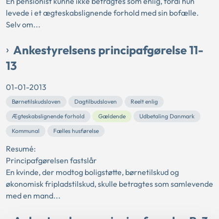
En pensionist kunne ikke betragtes som enlig, fordi hun
levede i et ægteskabslignende forhold med sin bofælle.
Selv om...
Ankestyrelsens principafgørelse 11-
13
01-01-2013
Børnetilskudsloven
Dagtilbudsloven
Reelt enlig
Ægteskabslignende forhold
Gældende
Udbetaling Danmark
Kommunal
Fælles husførelse
Resumé:
Principafgørelsen fastslår
En kvinde, der modtog boligstøtte, børnetilskud og
økonomisk fripladstilskud, skulle betragtes som samlevende
med en mand...