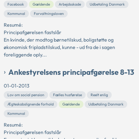
Facebook
Gældende
Arbejdsskade
Udbetaling Danmark
Kommunal
Forvaltningsloven
Resumé:
Principafgørelsen fastslår
En kvinde, der modtog børnetilskud, boligstøtte og
økonomisk fripladstilskud, kunne - ud fra de i sagen
foreliggende oply...
Ankestyrelsens principafgørelse 8-13
01-01-2013
Lov om social pension
Fælles husførelse
Reelt enlig
Ægteskabslignende forhold
Gældende
Udbetaling Danmark
Kommunal
Resumé:
Principafgørelsen fastslår