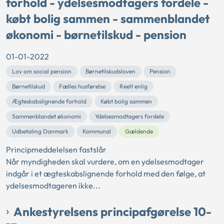
forhold - ydelsesmodtagers fordele -
købt bolig sammen - sammenblandet
økonomi - børnetilskud - pension
01-01-2022
Lov om social pension
Børnetilskudsloven
Pension
Børnetilskud
Fælles husførelse
Reelt enlig
Ægteskabslignende forhold
Købt bolig sammen
Sammenblandet økonomi
Ydelsesmodtagers fordele
Udbetaling Danmark
Kommunal
Gældende
Principmeddelelsen fastslår
Når myndigheden skal vurdere, om en ydelsesmodtager
indgår i et ægteskabslignende forhold med den følge, at
ydelsesmodtageren ikke...
Ankestyrelsens principafgørelse 10-