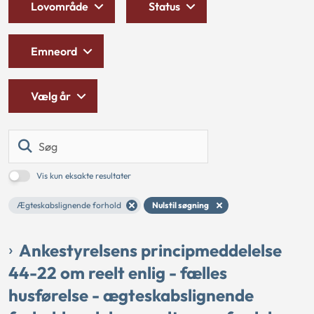
Lovområde
Status
Emneord
Vælg år
Søg
Vis kun eksakte resultater
Ægteskabslignende forhold
Nulstil søgning
Ankestyrelsens principmeddelelse
44-22 om reelt enlig - fælles
husførelse - ægteskabslignende