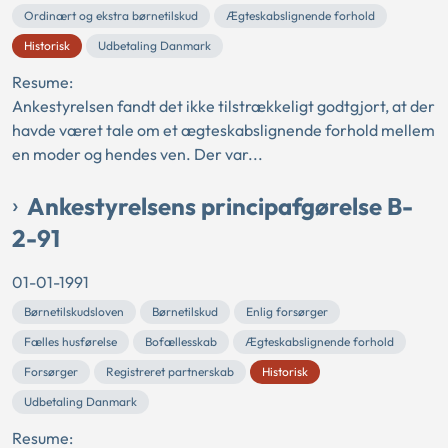
Ordinært og ekstra børnetilskud
Ægteskabslignende forhold
Historisk
Udbetaling Danmark
Resume:
Ankestyrelsen fandt det ikke tilstrækkeligt godtgjort, at der
havde været tale om et ægteskabslignende forhold mellem
en moder og hendes ven. Der var...
Ankestyrelsens principafgørelse B-
2-91
01-01-1991
Børnetilskudsloven
Børnetilskud
Enlig forsørger
Fælles husførelse
Bofællesskab
Ægteskabslignende forhold
Forsørger
Registreret partnerskab
Historisk
Udbetaling Danmark
Resume: