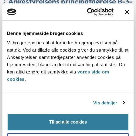
Ankestyrelsens principafgørelse B-3-
00
01-01-2000
Denne hjemmeside bruger cookies
Serviceloven
Børnetilskudsloven
Tilbagebetaling
Oplysningspligt
Mod bedre vidende
Fælles husførelse
Vi bruger cookies til at forbedre brugeroplevelsen på
ast.dk. Ved at tillade alle cookies giver du samtykke til, at
Ordinært og ekstra børnetilskud
Ægteskabslignende forhold
Ankestyrelsen samt tredjeparter anvender cookies på
Bevis
Ombygning
Historisk
Udbetaling Danmark
hjemmesiden, blandt andet til indsamling af statistik. Du
Kommunal
kan altid ændre dit samtykke via
vores side om
cookies
.
Resume:
En kommune var ikke berettiget til at kræve børnetilskud og
for meget ydet friplads tilbagebetalt, uanset at kvinden ikke
havde været berettiget til a...
Vis detaljer
Ankestyrelsens principafgørelse B-1-
Tillad alle cookies
99