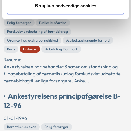
01-01-1999
Brug kun nødvendige cookies
Børnetilskudsloven
Tilbagebetaling
Mod bedre vidende
Enlig forsørger
Fælles husførelse
Forskudsvis udbetaling af børnebidrag
Ordinært og ekstra børnetilskud
Ægteskabslignende forhold
Bevis
Historisk
Udbetaling Danmark
Resume:
Ankestyrelsen har behandlet 3 sager om standsning og
tilbagebetaling af børnetilskud og forskudsvist udbetalte
børnebidrag til enlige forsørgere. Anke...
Ankestyrelsens principafgørelse B-
12-96
01-01-1996
Børnetilskudsloven
Enlig forsørger