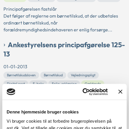
Principafgørelsen fastslår
Det følger af reglerne om børnetilskud, at der udbetales
ordinært børnetilskud, når
forældremyndighedsindehaveren er enlig forsørge...
Ankestyrelsens principafgørelse 125-
13
01-01-2013
Børnetilskudsloven
Børnetilskud
Vejledningspligt
Digital post
E-boks
Enlig-erklæring
Gældende
Arbejdsskade
Udbetaling Danmark
Kommunal
Forvaltningsloven
Resumé:
Denne hjemmeside bruger cookies
Principafgørelsen fastslår
Vi bruger cookies til at forbedre brugeroplevelsen på
Når en borger har tilmeldt sig Digital Post fra offentlige
ast.dk. Ved at tillade alle cookies giver du samtykke til, at