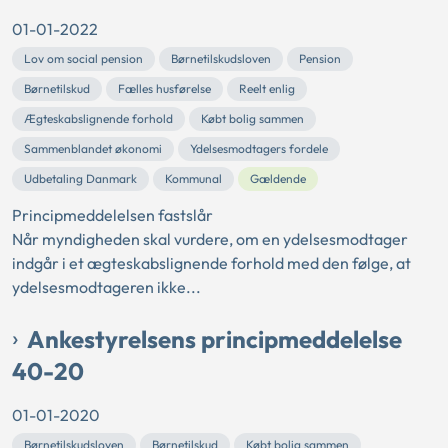
01-01-2022
Lov om social pension
Børnetilskudsloven
Pension
Børnetilskud
Fælles husførelse
Reelt enlig
Ægteskabslignende forhold
Købt bolig sammen
Sammenblandet økonomi
Ydelsesmodtagers fordele
Udbetaling Danmark
Kommunal
Gældende
Principmeddelelsen fastslår
Når myndigheden skal vurdere, om en ydelsesmodtager
indgår i et ægteskabslignende forhold med den følge, at
ydelsesmodtageren ikke...
Ankestyrelsens principmeddelelse
40-20
01-01-2020
Børnetilskudsloven
Børnetilskud
Købt bolig sammen