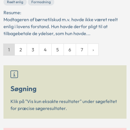
Reelt enlig
Formodning
Resume:
Modtageren af børnetilskud m.v. havde ikke været reelt
enlig i lovens forstand. Hun havde derfor pligt til at
tilbagebetale de ydelser, som hun havde...
1
2
3
4
5
6
7
Søgning
Klik på "Vis kun eksakte resultater" under søgefeltet
for præcise søgeresultater.