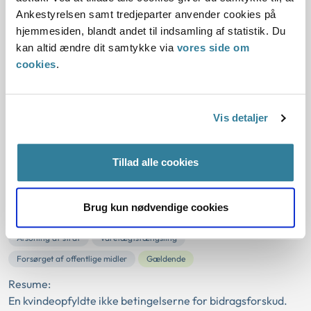
myndigheder, er det bindende og har den retsvirkning, at
Ankestyrelsen samt tredjeparter anvender cookies på
myndi...
hjemmesiden, blandt andet til indsamling af statistik. Du
kan altid ændre dit samtykke via
vores side om
Ankestyrelsens principafgørelse
cookies
.
240-10
01-01-2010
Vis detaljer
Børnetilskudsloven
Tilbagebetaling
Flytning
Forskudsvis udbetaling af børnebidrag
Forfaldsdag
Tillad alle cookies
Børnetilskud
Enlig forsørger
Folkeregister
Døgnets begyndelse
Faktisk flyttetidspunkt
Reelt enlig
Brug kun nødvendige cookies
Samlevende forsørger
Formodning
Børnefamilieydelse
Afsoning af straf
Varetægtsfængsling
Forsørget af offentlige midler
Gældende
Resume:
En kvindeopfyldte ikke betingelserne for bidragsforskud.