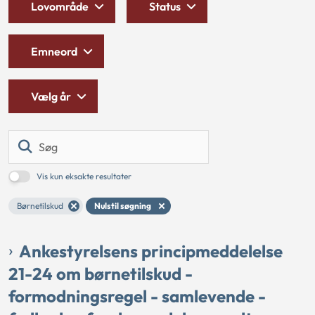
Lovområde
Status
Emneord
Vælg år
Søg
Vis kun eksakte resultater
Børnetilskud
Nulstil søgning
Ankestyrelsens principmeddelelse
21-24 om børnetilskud -
formodningsregel - samlevende -