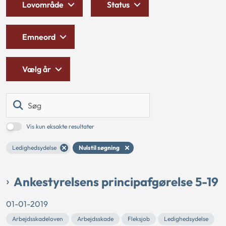
Lovområde
Status
Emneord
Vælg år
Søg
Vis kun eksakte resultater
Ledighedsydelse
Nulstil søgning
Ankestyrelsens principafgørelse 5-19
01-01-2019
Arbejdsskadeloven
Arbejdsskade
Fleksjob
Ledighedsydelse