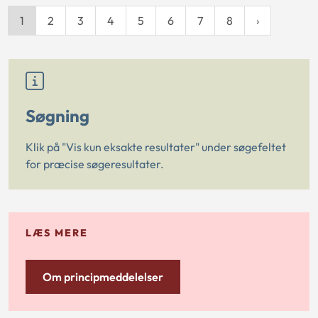
1
2
3
4
5
6
7
8
Søgning
Klik på "Vis kun eksakte resultater" under søgefeltet
for præcise søgeresultater.
LÆS MERE
Om principmeddelelser