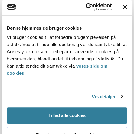
Ankestyrelsens principafgørelse 8-16
01-01-2016
Aktivloven
Tilbagebetaling
Ledighedsydelse
Denne hjemmeside bruger cookies
Bibeskæftigelse
Gældende
Selvstændig virksomhed
Vi bruger cookies til at forbedre brugeroplevelsen på
ast.dk. Ved at tillade alle cookies giver du samtykke til, at
Kommunal
Ankestyrelsen samt tredjeparter anvender cookies på
Resumé:
hjemmesiden, blandt andet til indsamling af statistik. Du
Når kommunen skal vurdere, om en
kan altid ændre dit samtykke via
vores side om
ledighedsydelsesmodtagers aktiviteter er selvstændig
cookies
.
virksomhed eller ej, skal kommunen anvende kriterierne
for vurde...
Vis detaljer
Ankestyrelsens principafgørelse 7-16
01-01-2016
Tillad alle cookies
Aktivloven
Fleksjob
Ledighedsydelse
Ferie
Lock-out
Perioder uden løn eller feriegodtgørelse
Gældende
Kommunal