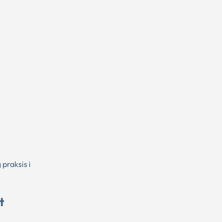
praksis i
t