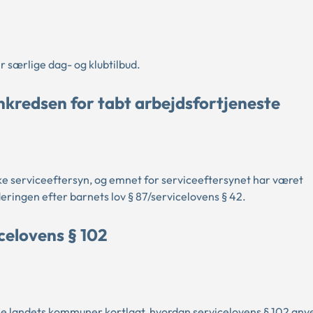
særlige dag- og klubtilbud.
nkredsen for tabt arbejdsfortjeneste
ske serviceeftersyn, og emnet for serviceeftersynet har været
ingen efter barnets lov § 87/servicelovens § 42.
elovens § 102
le landets kommuner kortlagt, hvordan servicelovens § 102 anv