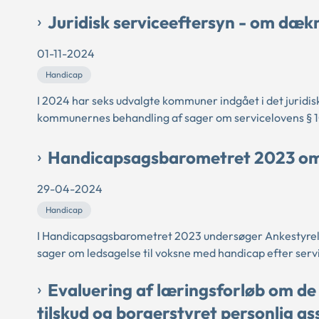
Juridisk serviceeftersyn - om dækn
01-11-2024
Handicap
I 2024 har seks udvalgte kommuner indgået i det juridi
kommunernes behandling af sager om servicelovens § 1
Handicapsagsbarometret 2023 om l
29-04-2024
Handicap
I Handicapsagsbarometret 2023 undersøger Ankestyrels
sager om ledsagelse til voksne med handicap efter servi
Evaluering af læringsforløb om de
tilskud og borgerstyret personlig as