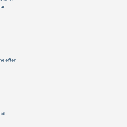
har
ne efter
bil.