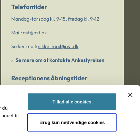
Telefontider
Mandag-torsdag kl. 9-15, fredag kl. 9-12
Mail:
ast@ast.dk
Sikker mail:
sikkermail@ast.dk
Se mere om at kontakte Ankestyrelsen
Receptionens åbningstider
Mandag-torsdag kl. 9-15, fredag kl. 9-13
Tillad alle cookies
r du
Er du bekymret for et barn/en ung?
andet til
Brug kun nødvendige cookies