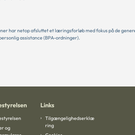
ner har netop afsluttet et læringsforløb med fokus på de gener
personlig assistance (BPA-ordninger).
styrelsen
Links
styrelsen
Tilgængelighedserklæ
ring
er og
formularer
Cookies