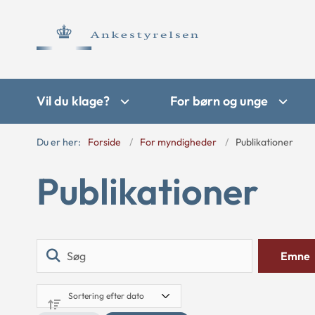
Vil du klage?
For børn og unge
Du er her:
Forside
For myndigheder
Publikationer
Publikationer
Søg
Emne