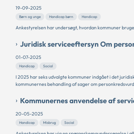
19-09-2025
Børn og unge
Handicap børn
Handicap
Ankestyrelsen har undersøgt, hvordan kommuner bruger 
Juridisk serviceeftersyn Om perso
01-07-2025
Handicap
Social
I 2025 har seks udvalgte kommuner indgået i det juridi
kommunernes behandling af sager om personkredsvurder
Kommunernes anvendelse af servic
20-05-2025
Handicap
Misbrug
Social
Ankestyrelsen har via en spørgeskemaundersøgelse i al