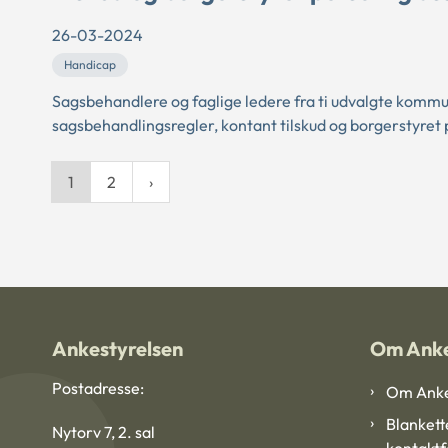
26-03-2024
Handicap
Sagsbehandlere og faglige ledere fra ti udvalgte kommu
sagsbehandlingsregler, kontant tilskud og borgerstyret 
1
2
Ankestyrelsen
Om Anke
Postadresse:
Om Anke
Blankett
Nytorv 7, 2. sal
kontakt