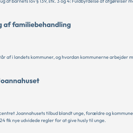
af barnets lov § 139, stk. 3 og 4: Fuldbyrdelse af afgørelser me
 af familiebehandling
står af i landets kommuner, og hvordan kommunerne arbejder me
 Joannahuset
entret Joannahusets tilbud blandt unge, forældre og kommune
4 fik nye udvidede regler for at give husly til unge.