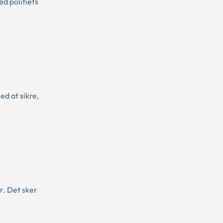
d politiets
d at sikre,
r. Det sker