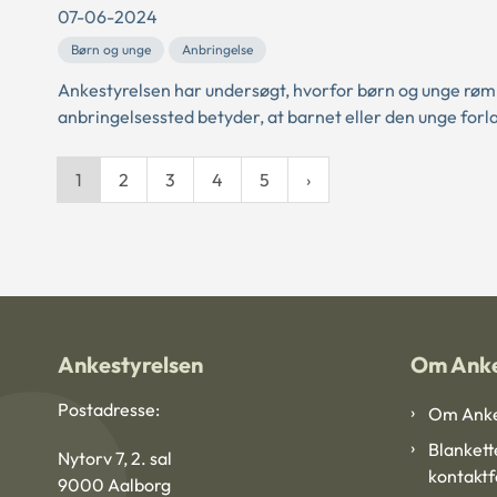
07-06-2024
Børn og unge
Anbringelse
Ankestyrelsen har undersøgt, hvorfor børn og unge rømm
anbringelsessted betyder, at barnet eller den unge for
1
2
3
4
5
Ankestyrelsen
Om Anke
Postadresse:
Om Anke
Blankett
Nytorv 7, 2. sal
kontakt
9000 Aalborg