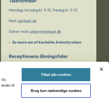
Telefontider
Mandag-torsdag kl. 9-15, fredag kl. 9-12
Mail:
ast@ast.dk
Sikker mail:
sikkermail@ast.dk
Se mere om at kontakte Ankestyrelsen
Receptionens åbningstider
Mandag-torsdag kl. 9-15, fredag kl. 9-13
Tillad alle cookies
r du
Er du bekymret for et barn/en ung?
andet til
Brug kun nødvendige cookies