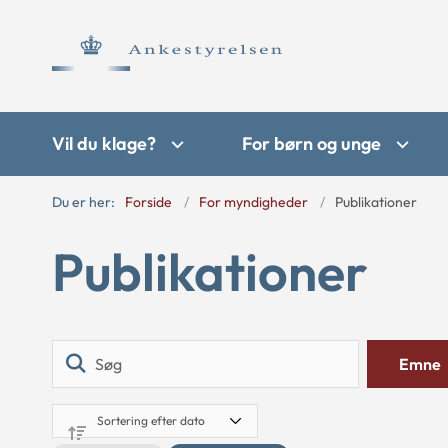
Vil du klage?
For børn og unge
Du er her:
Forside
For myndigheder
Publikationer
Publikationer
Søg
Emne