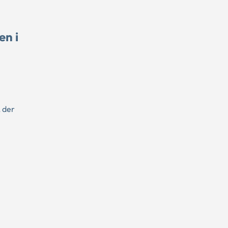
en i
 der