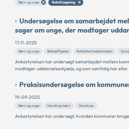
Børn og unge
Nulstil søgning
Undersøgelse om samarbejdet melle
sager om unge, der modtager udda
17-11-2025
Børn og unge
Beskæftigelse
Retssikkerhedsenheden
Socia
Ankestyrelsen har undersøgt samarbejdet mellem kommu
modtager uddannelseshjælp, og som samtidig har eller k
Praksisundersøgelse om kommunern
19-09-2025
Børn og unge
Handicap børn
Handicap
Ankestyrelsen har undersøgt, hvordan kommuner bruger 