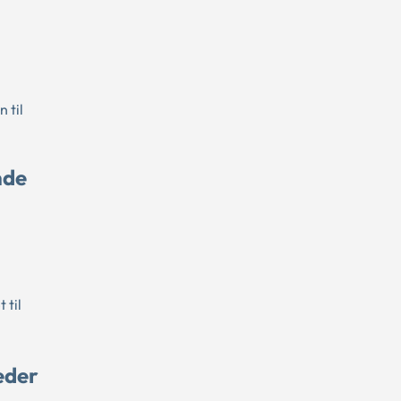
 til
nde
 til
eder