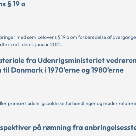
s § 19 a
ringer med servicelovens § 19 a om forberedelse af overgangen
e i kraft den 1. januar 2021.
eriale fra Udenrigsministeriet vedrøre
til Danmark i 1970’erne og 1980’erne
ler primært udenrigspolitiske forhandlinger og møder relateret
spektiver på rømning fra anbringelsesst