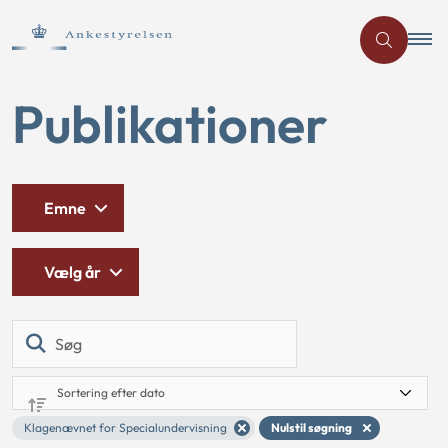
Publikationer
Emne
Vælg år
Søg
Klagenævnet for Specialundervisning
Nulstil søgning