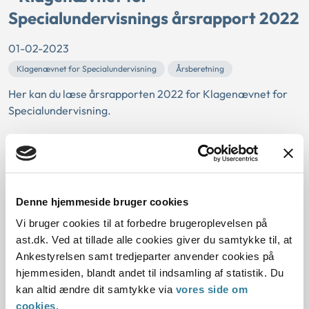
Specialundervisnings årsrapport 2022
01-02-2023
Klagenævnet for Specialundervisning
Årsberetning
Her kan du læse årsrapporten 2022 for Klagenævnet for
Specialundervisning.
Klagenævnet for
Specialundervisnings årsrapport 2021
01-02-2022
Denne hjemmeside bruger cookies
Klagenævnet for Specialundervisning
Årsberetning
Vi bruger cookies til at forbedre brugeroplevelsen på
ast.dk. Ved at tillade alle cookies giver du samtykke til, at
Her kan du læse årsrapport 2021 fra Klagenævnet for
Ankestyrelsen samt tredjeparter anvender cookies på
Specialundervisning.
hjemmesiden, blandt andet til indsamling af statistik. Du
kan altid ændre dit samtykke via
vores side om
Klagenævnet for
cookies
.