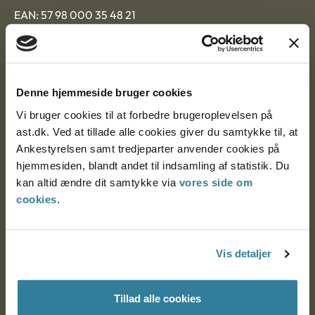
EAN: 57 98 000 35 48 21
CVR: 1007 4002
Om Ankestyrelsen
Denne hjemmeside bruger cookies
Vi bruger cookies til at forbedre brugeroplevelsen på
Om Ankestyrelsen
ast.dk. Ved at tillade alle cookies giver du samtykke til, at
Blanketter og kontaktformularer
Ankestyrelsen samt tredjeparter anvender cookies på
hjemmesiden, blandt andet til indsamling af statistik. Du
Links
kan altid ændre dit samtykke via
vores side om
cookies
.
Tilgængelighedserklæring
Cookies
Vis detaljer
Persondatapolitik
Whistleblowerordning
Tillad alle cookies