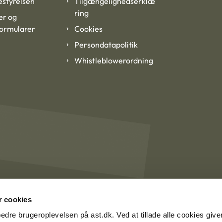
styrelsen
Tilgængelighedserklæ
ring
er og
formularer
Cookies
Persondatapolitik
Whistleblowerordning
 cookies
rbedre brugeroplevelsen på ast.dk. Ved at tillade alle cookies give