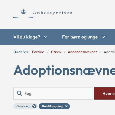
Vil du klage?
For børn og unge
Du er her:
Forside
Nævn
Adoptionsnævnet
Adopti
Adoptionsnævnet
Søg
Hvor er
Overvægt
Nulstil søgning