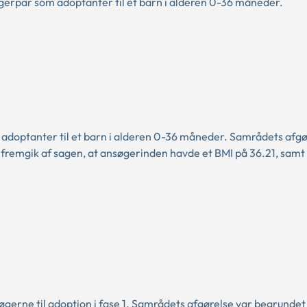
erpar som adoptanter til et barn i alderen 0-36 måneder.
adoptanter til et barn i alderen 0-36 måneder. Samrådets afgø
 fremgik af sagen, at ansøgerinden havde et BMI på 36.21, samt
søgerne til adoption i fase 1. Samrådets afgørelse var begrundet