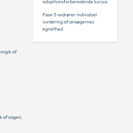
adoptionsforberedende kursus
Fase 3 vedrører individuel
vurdering af ansøgernes
egnethed
emgik af
k af sagen,