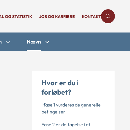
AL OG STATISTIK
JOB OG KARRIERE
KONTAKT
n
Nævn
Hvor er du i
forløbet?
I fase 1 vurderes de generelle
betingelser
Fase 2 er deltagelse i et