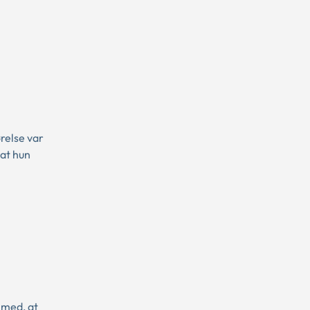
relse var
 at hun
 med, at