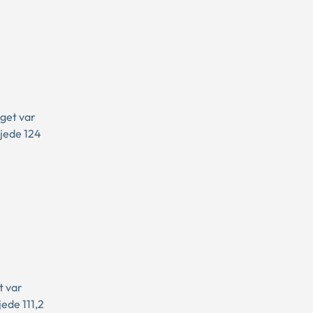
get var
ejede 124
t var
ede 111,2