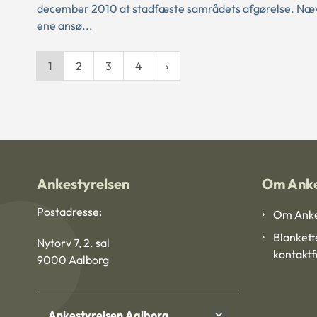
december 2010 at stadfæste samrådets afgørelse. Næ
ene ansø...
1
2
3
4
Ankestyrelsen
Om Anke
Postadresse:
Om Anke
Blankett
Nytorv 7, 2. sal
kontakt
9000 Aalborg
Ankestyrelsen Aalborg