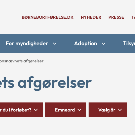
BØRNEBORTFØRELSE.DK
NYHEDER
PRESSE
T
For myndigheder
Adoption
Tilsy
onsnævnets afgørelser
s afgørelser
 du i forløbet?
Emneord
Vælg år