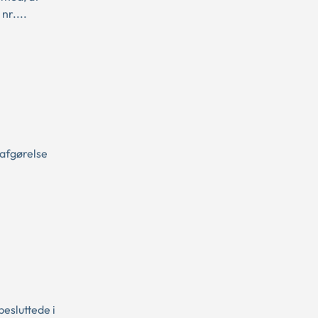
nr....
 afgørelse
esluttede i