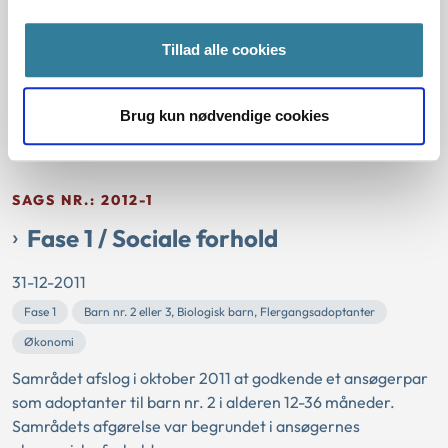
Fase 3
Barn nr. 2 eller 3, Biologisk barn, Flergangsadoptanter
Enlig ansøger
Ressourcer
Tillad alle cookies
Samrådet afslog i november 2011 at godkende en enlig
ansøger til barn nr. 3 i alderen 0-36 måneder. Samrådets
Brug kun nødvendige cookies
afgørelse var begrundet i en vurdering af ansøgerindens
ressourcer.
SAGS NR.: 2012-1
Fase 1 / Sociale forhold
31-12-2011
Fase 1
Barn nr. 2 eller 3, Biologisk barn, Flergangsadoptanter
Økonomi
Samrådet afslog i oktober 2011 at godkende et ansøgerpar
som adoptanter til barn nr. 2 i alderen 12-36 måneder.
Samrådets afgørelse var begrundet i ansøgernes