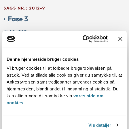
SAGS NR.: 2012-9
Fase 3
31-08-2012
Fase 3
Barn nr. 2 eller 3, Biologisk barn, Flergangsadoptanter
Ressourcer
Samrådet afslog i marts 2012 at godkende et ansøgerpar
Denne hjemmeside bruger cookies
som adoptanter til barn nr. 2 i alderen 0-84 måneder.
Vi bruger cookies til at forbedre brugeroplevelsen på
Ansøgerne blev ved afgørelsen godkendt som adoptanter
ast.dk. Ved at tillade alle cookies giver du samtykke til, at
til et barn i alderen 0-60 måneder. Samrådets afslag på at
Ankestyrelsen samt tredjeparter anvender cookies på
godkende ansøgerne til et ba...
hjemmesiden, blandt andet til indsamling af statistik. Du
kan altid ændre dit samtykke via
vores side om
SAGS NR.: 2012-8
cookies
.
Sags nr.: 2012-8
31-07-2012
Vis detaljer