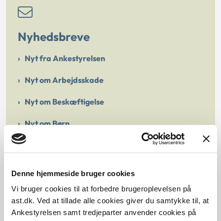
Nyhedsbreve
Nyt fra Ankestyrelsen
Nyt om Arbejdsskade
Nyt om Beskæftigelse
Nyt om Børn
Nyt om Social
Nyhedsbrev fra Tilsynet
Denne hjemmeside bruger cookies
Nyhedsbrev fra Arbejdsmiljøklagenævnet
Vi bruger cookies til at forbedre brugeroplevelsen på
ast.dk. Ved at tillade alle cookies giver du samtykke til, at
Nyhedsbrev fra Ligebehandlingsnævnet
Ankestyrelsen samt tredjeparter anvender cookies på