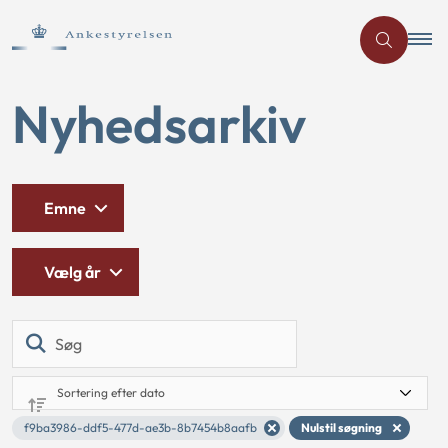
Nyhedsarkiv
Emne
Vælg år
Søg
f9ba3986-ddf5-477d-ae3b-8b7454b8aafb
Nulstil søgning