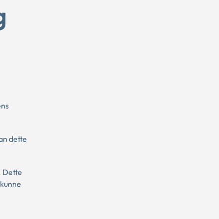
g
ens
an dette
. Dette
e kunne