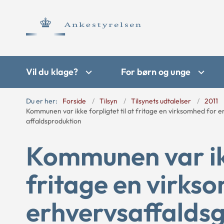
Vil du klage?
For børn og unge
Du er her:
Forside
Tilsyn
Tilsynets udtalelser
2011
Kommunen var ikke forpligtet til at fritage en virksomhed for
affaldsproduktion
Kommunen var ikke
fritage en virks
erhvervsaffaldsg