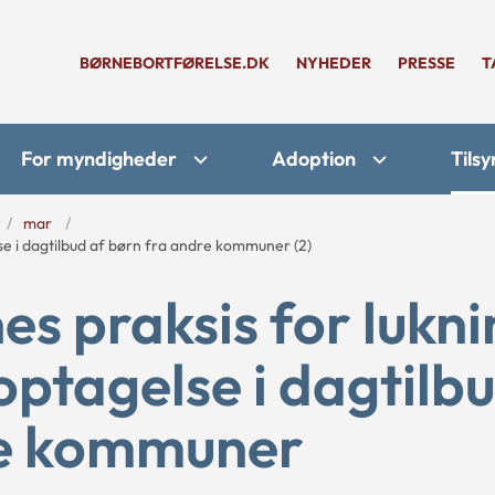
BØRNEBORTFØRELSE.DK
NYHEDER
PRESSE
T
For myndigheder
Adoption
Tilsy
mar
se i dagtilbud af børn fra andre kommuner (2)
 praksis for lukni
 optagelse i dagtilb
re kommuner