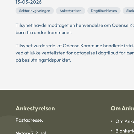
13-03-2026
Sektorlovgivningen
Ankestyrelsen
Dagtilbudsloven
Skole
Tilsynet havde modtaget en henvendelse om Odense Komm
børn fra andre kommuner.
Tilsynet vurderede, at Odense Kommune handlede i strid
ved at lukke ventelisten for optagelse i dagtilbud for 
på beslutningstidspunktet.
Ankestyrelsen
Om Anke
Postadresse:
Om Anke
Blankett
Nytorv 7, 2. sal