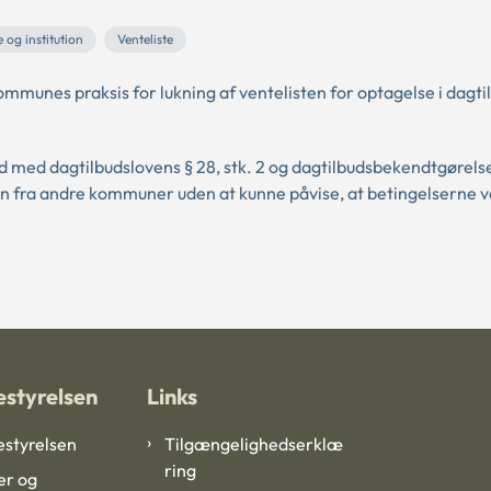
 og institution
Venteliste
unes praksis for lukning af ventelisten for optagelse i dagtil
 med dagtilbudslovens § 28, stk. 2 og dagtilbudsbekendtgørels
børn fra andre kommuner uden at kunne påvise, at betingelserne v
styrelsen
Links
styrelsen
Tilgængelighedserklæ
ring
er og