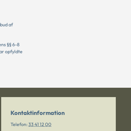
bud af
ens §§ 6-8
ar opfyldte
Kontaktinformation
Telefon:
33 41 12 00