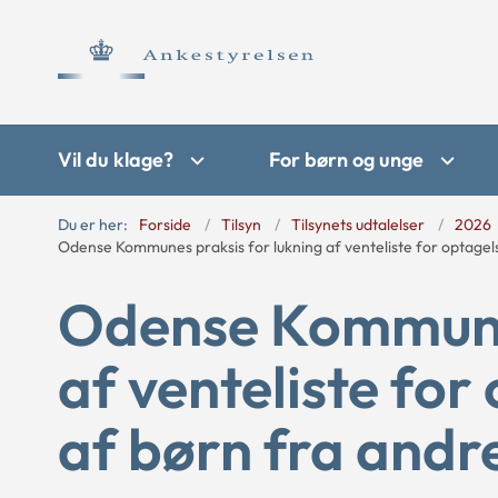
Vil du klage?
For børn og unge
Du er her:
Forside
Tilsyn
Tilsynets udtalelser
2026
Odense Kommunes praksis for lukning af venteliste for optagel
Odense Kommunes
af venteliste for
af børn fra and