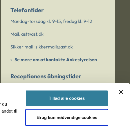
Telefontider
Mandag-torsdag kl. 9-15, fredag kl. 9-12
Mail:
ast@ast.dk
Sikker mail:
sikkermail@ast.dk
Se mere om at kontakte Ankestyrelsen
Receptionens åbningstider
Mandag-torsdag kl. 9-15, fredag kl. 9-13
Tillad alle cookies
r du
Er du bekymret for et barn/en ung?
andet til
Brug kun nødvendige cookies