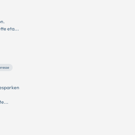
on.
te eta...
eresse
sesparken
te...