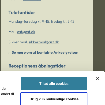
Telefontider
Mandag-torsdag kl. 9-15, fredag kl. 9-12
Mail:
ast@ast.dk
Sikker mail:
sikkermail@ast.dk
Se mere om at kontakte Ankestyrelsen
Receptionens åbningstider
Mandag-torsdag kl. 9-15, fredag kl. 9-13
Tillad alle cookies
r du
Er du bekymret for et barn/en ung?
andet til
Brug kun nødvendige cookies