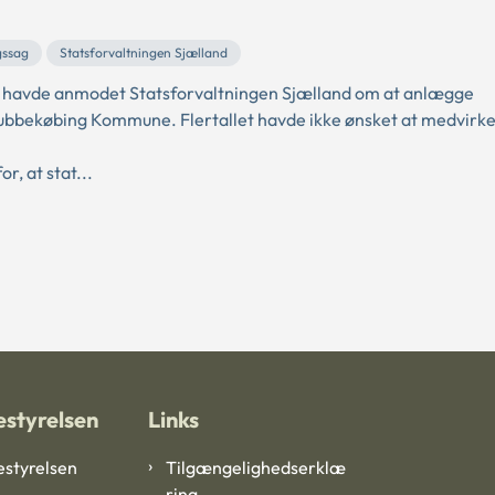
gssag
Statsforvaltningen Sjælland
avde anmodet Statsforvaltningen Sjælland om at anlægge
Stubbekøbing Kommune. Flertallet havde ikke ønsket at medvirke t
r, at stat...
styrelsen
Links
styrelsen
Tilgængelighedserklæ
ring