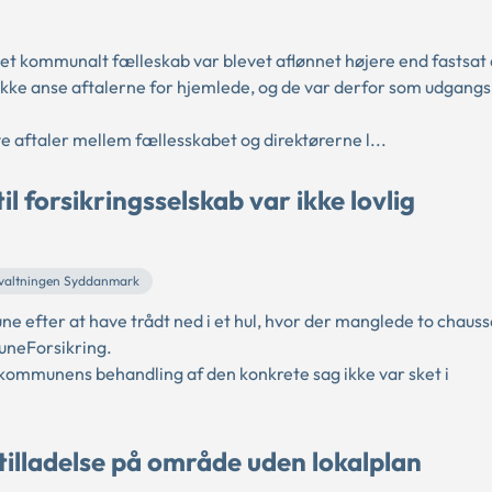
 et kommunalt fælleskab var blevet aflønnet højere end fastsat 
 anse aftalerne for hjemlede, og de var derfor som udgangs
e aftaler mellem fællesskabet og direktørerne l...
 forsikringsselskab var ikke lovlig
rvaltningen Syddanmark
 efter at have trådt ned i et hul, hvor der manglede to chauss
uneForsikring.
kommunens behandling af den konkrete sag ikke var sket i
illadelse på område uden lokalplan