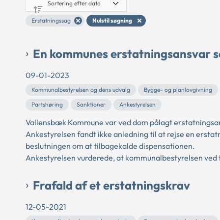
Erstatningssag
Nulstil søgning
En kommunes erstatningsansvar som
09-01-2023
Kommunalbestyrelsen og dens udvalg
Bygge- og planlovgivning
Partshøring
Sanktioner
Ankestyrelsen
Vallensbæk Kommune var ved dom pålagt erstatningsansva
Ankestyrelsen fandt ikke anledning til at rejse en er
beslutningen om at tilbagekalde dispensationen.
Ankestyrelsen vurderede, at kommunalbestyrelsen ved ti
Frafald af et erstatningskrav
12-05-2021