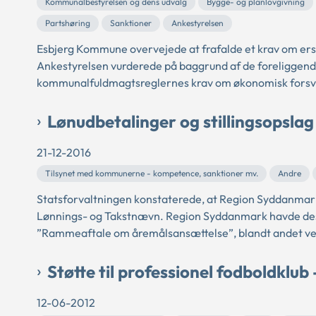
Kommunalbestyrelsen og dens udvalg
Bygge- og planlovgivning
Partshøring
Sanktioner
Ankestyrelsen
Esbjerg Kommune overvejede at frafalde et krav om erst
Ankestyrelsen vurderede på baggrund af de foreliggende
kommunalfuldmagtsreglernes krav om økonomisk forsvarl
Lønudbetalinger og stillingsopslag
21-12-2016
Tilsynet med kommunerne - kompetence, sanktioner mv.
Andre
Statsforvaltningen konstaterede, at Region Syddanmark
Lønnings- og Takstnævn. Region Syddanmark havde desu
”Rammeaftale om åremålsansættelse”, blandt andet ved ik
Støtte til professionel fodboldklub
12-06-2012