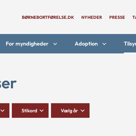
BØRNEBORTFØRELSE.DK
NYHEDER
PRESSE
T
For myndigheder
Adoption
Tilsy
ser
Stikord
Vælg år