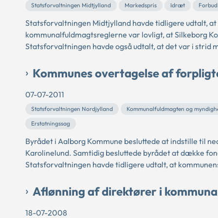
Statsforvaltningen Midtjylland
Markedspris
Idræt
Forbud 
Statsforvaltningen Midtjylland havde tidligere udtalt, at
kommunalfuldmagtsreglerne var lovligt, at Silkeborg K
Statsforvaltningen havde også udtalt, at det var i strid
Kommunes overtagelse af forpligte
07-07-2011
Statsforvaltningen Nordjylland
Kommunalfuldmagten og myndigh
Erstatningssag
Byrådet i Aalborg Kommune besluttede at indstille til n
Karolinelund. Samtidig besluttede byrådet at dække fond
Statsforvaltningen havde tidligere udtalt, at kommunens s
Aflønning af direktører i kommuna
18-07-2008