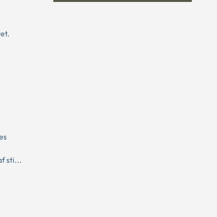
et.
es
 sti...