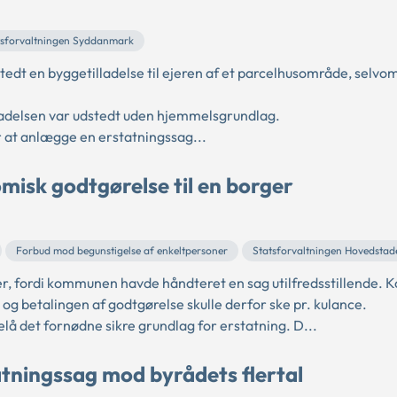
tsforvaltningen Syddanmark
t en byggetilladelse til ejeren af et parcelhusområde, selvo
ladelsen var udstedt uden hjemmelsgrundlag.
r at anlægge en erstatningssag...
isk godtgørelse til en borger
Forbud mod begunstigelse af enkeltpersoner
Statsforvaltningen Hovedstad
er, fordi kommunen havde håndteret en sag utilfredsstillende
, og betalingen af godtgørelse skulle derfor ske pr. kulance.
lå det fornødne sikre grundlag for erstatning. D...
atningssag mod byrådets flertal