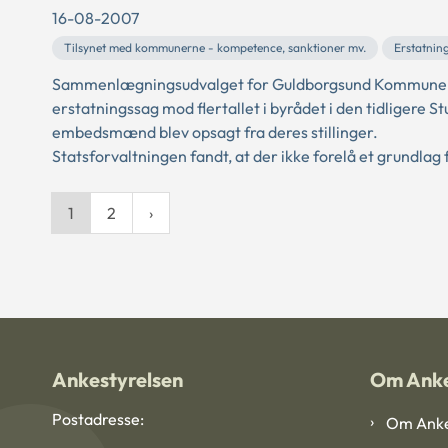
16-08-2007
Tilsynet med kommunerne - kompetence, sanktioner mv.
Erstatnin
Sammenlægningsudvalget for Guldborgsund Kommune h
erstatningssag mod flertallet i byrådet i den tidligere 
embedsmænd blev opsagt fra deres stillinger.
Statsforvaltningen fandt, at der ikke forelå et grundlag fo
1
2
Ankestyrelsen
Om Anke
Postadresse:
Om Anke