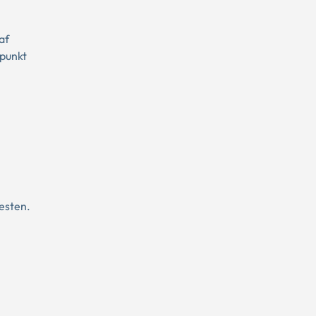
af
punkt
esten.