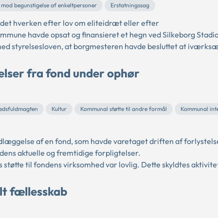
mod begunstigelse af enkeltpersoner
Erstatningssag
 det hverken efter lov om eliteidræt eller efter
ommune havde opsat og finansieret et hegn ved Silkeborg Stadi
 med styrelsesloven, at borgmesteren havde besluttet at iværksæt
lser fra fond under ophør
edsfuldmagten
Kultur
Kommunal støtte til andre formål
Kommunal int
edlæggelse af en fond, som havde varetaget driften af forlystel
ens aktuelle og fremtidige forpligtelser.
tøtte til fondens virksomhed var lovlig. Dette skyldtes aktivite
lt fællesskab