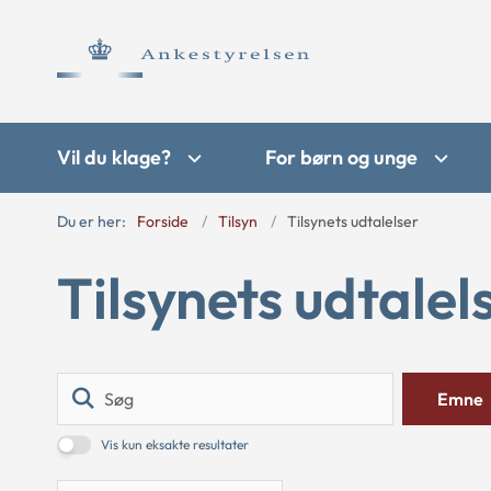
Vil du klage?
For børn og unge
Du er her:
Forside
Tilsyn
Tilsynets udtalelser
Tilsynets udtalel
Søg
Emne
Vis kun eksakte resultater