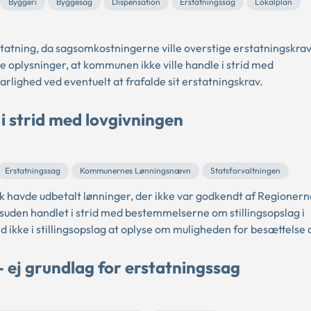
Byggeri
Byggesag
Dispensation
Erstatningssag
Lokalplan
atning, da sagsomkostningerne ville overstige erstatningskrav
 oplysninger, at kommunen ikke ville handle i strid med
ighed ved eventuelt at frafalde sit erstatningskrav.
 i strid med lovgivningen
Erstatningssag
Kommunernes Lønningsnævn
Statsforvaltningen
 havde udbetalt lønninger, der ikke var godkendt af Regionern
den handlet i strid med bestemmelserne om stillingsopslag i
ke i stillingsopslag at oplyse om muligheden for besættelse af
 - ej grundlag for erstatningssag