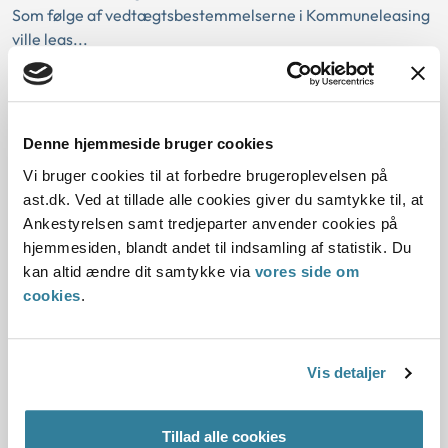
Som følge af vedtægtsbestemmelserne i Kommuneleasing
ville leas...
Takstforhøjelser for
kirkegårdsydelser
Denne hjemmeside bruger cookies
29-09-2010
Vi bruger cookies til at forbedre brugeroplevelsen på
Statsforvaltningen Midtjylland
Sektorlovgivningen
ast.dk. Ved at tillade alle cookies giver du samtykke til, at
Ankestyrelsen samt tredjeparter anvender cookies på
Øvrig sektorlov
Hvile i sig selv-princippet
hjemmesiden, blandt andet til indsamling af statistik. Du
Aarhus Kommune besluttede i forbindelse med
kan altid ændre dit samtykke via
vores side om
godkendelse af en kirkegårdsudviklingsplan at hæve
cookies
.
taksterne for nogle af kirkegårdsydelserne, herunder at
indføre brugerbetaling for leje af jord allerede ved
erhvervelsen.
Vis detaljer
Statsforvaltningen Midtjylland vurderede, at taksterne
skulle fastlægges ud fra ”hvile i sig selv”-princippet, således
at de fakti...
Tillad alle cookies