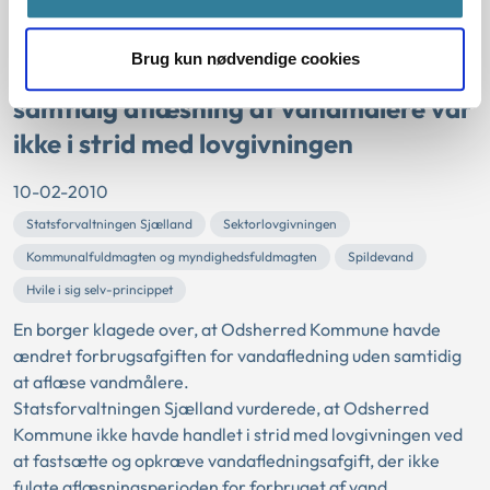
Kommunes ændring af
Brug kun nødvendige cookies
forbrugsafgift for vandafledning uden
samtidig aflæsning af vandmålere var
ikke i strid med lovgivningen
10-02-2010
Statsforvaltningen Sjælland
Sektorlovgivningen
Kommunalfuldmagten og myndighedsfuldmagten
Spildevand
Hvile i sig selv-princippet
En borger klagede over, at Odsherred Kommune havde
ændret forbrugsafgiften for vandafledning uden samtidig
at aflæse vandmålere.
Statsforvaltningen Sjælland vurderede, at Odsherred
Kommune ikke havde handlet i strid med lovgivningen ved
at fastsætte og opkræve vandafledningsafgift, der ikke
fulgte aflæsningsperioden for forbruget af vand.