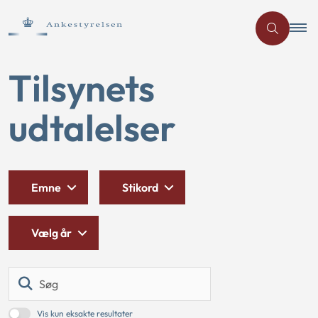
Tilsynets
udtalelser
Emne
Stikord
Vælg år
Søg
Vis kun eksakte resultater