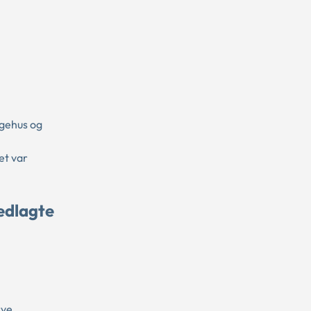
ygehus og
et var
edlagte
rve