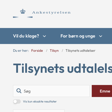
Vil du klage?
For børn og unge
Du er her:
Forside
Tilsyn
Tilsynets udtalelser
Tilsynets udtalel
Søg
Emne
Vis kun eksakte resultater