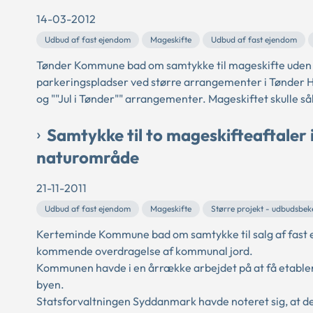
14-03-2012
Udbud af fast ejendom
Mageskifte
Udbud af fast ejendom
Tønder Kommune bad om samtykke til mageskifte uden 
parkeringspladser ved større arrangementer i Tønder H
og ""Jul i Tønder"" arrangementer. Mageskiftet skulle 
Samtykke til to mageskifteaftaler 
naturområde
21-11-2011
Udbud af fast ejendom
Mageskifte
Større projekt - udbudsbe
Kerteminde Kommune bad om samtykke til salg af fast e
kommende overdragelse af kommunal jord.
Kommunen havde i en årrække arbejdet på at få etable
byen.
Statsforvaltningen Syddanmark havde noteret sig, at det