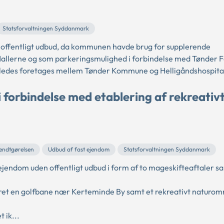
Statsforvaltningen Syddanmark
offentligt udbud, da kommunen havde brug for supplerende
allerne og som parkeringsmulighed i forbindelse med Tønder F
således foretages mellem Tønder Kommune og Helligåndshospital
i forbindelse med etablering af rekreativ
kendtgørelsen
Udbud af fast ejendom
Statsforvaltningen Syddanmark
jendom uden offentligt udbud i form af to mageskifteaftaler s
ret en golfbane nær Kerteminde By samt et rekreativt naturo
 ik...