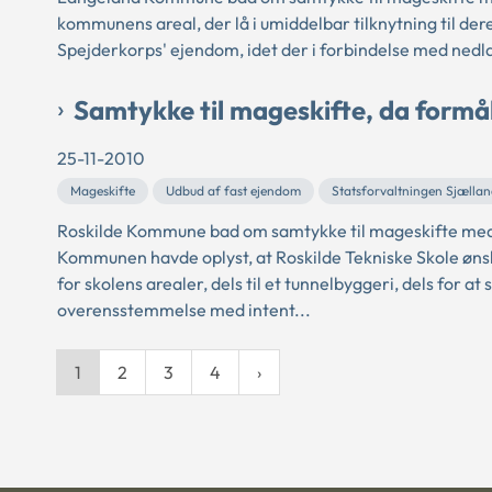
kommunens areal, der lå i umiddelbar tilknytning til 
Spejderkorps' ejendom, idet der i forbindelse med nedlæ
Samtykke til mageskifte, da form
25-11-2010
Mageskifte
Udbud af fast ejendom
Statsforvaltningen Sjælla
Roskilde Kommune bad om samtykke til mageskifte med 
Kommunen havde oplyst, at Roskilde Tekniske Skole ø
for skolens arealer, dels til et tunnelbyggeri, dels for at 
overensstemmelse med intent...
1
2
3
4