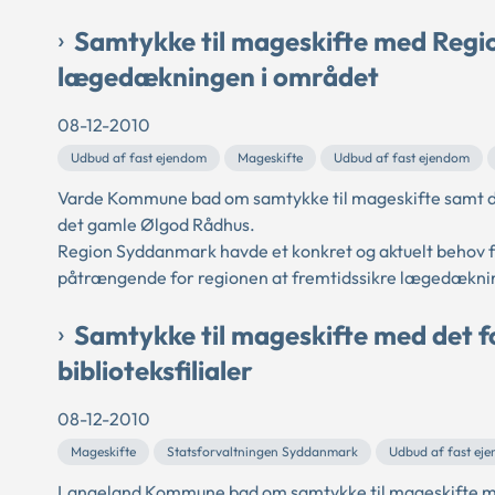
Samtykke til mageskifte med Regi
lægedækningen i området
08-12-2010
Udbud af fast ejendom
Mageskifte
Udbud af fast ejendom
Varde Kommune bad om samtykke til mageskifte samt de
det gamle Ølgod Rådhus.
Region Syddanmark havde et konkret og aktuelt behov 
påtrængende for regionen at fremtidssikre lægedæknin
Samtykke til mageskifte med det fo
biblioteksfilialer
08-12-2010
Mageskifte
Statsforvaltningen Syddanmark
Udbud af fast ej
Langeland Kommune bad om samtykke til mageskifte m