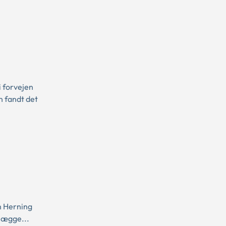
 forvejen
n fandt det
m Herning
 lægge...