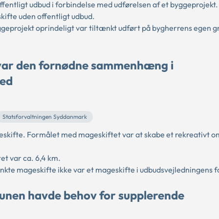
entligt udbud i forbindelse med udførelsen af et byggeprojekt
ifte uden offentligt udbud.
geprojekt oprindeligt var tiltænkt udført på bygherrens egen g
e var den fornødne sammenhæng i
hed
Statsforvaltningen Syddanmark
kifte. Formålet med mageskiftet var at skabe et rekreativt o
t var ca. 6,4 km.
te mageskifte ikke var et mageskifte i udbudsvejledningens fo
unen havde behov for supplerende