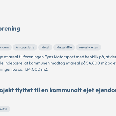
forening
jendom
Anlægsstøtte
Idræt
Mageskifte
Ankestyrelsen
et areal til foreningen Fyns Motorsport med henblik på, at der
ille indebære, at kommunen modtog et areal på 54.800 m2 og et
eningen på ca. 134.000 m2.
jekt flyttet til en kommunalt ejet ejend
kifte