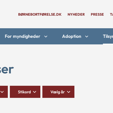
BØRNEBORTFØRELSE.DK
NYHEDER
PRESSE
T
For myndigheder
Adoption
Tilsy
ser
Stikord
Vælg år