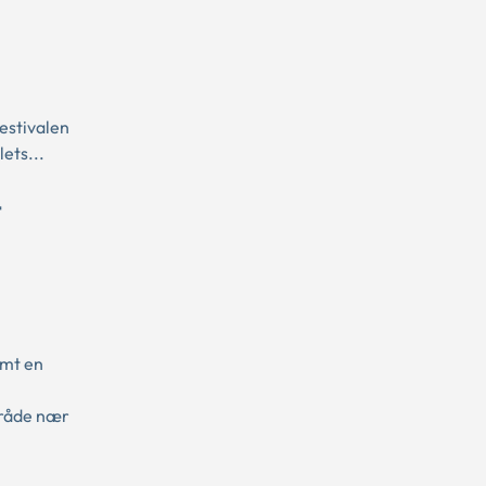
estivalen
ets...
t
amt en
mråde nær