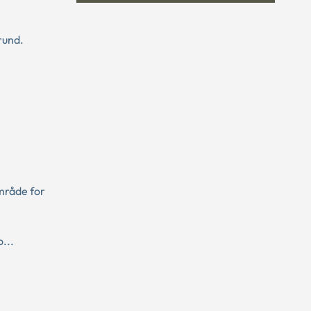
.
rund.
mråde for
...