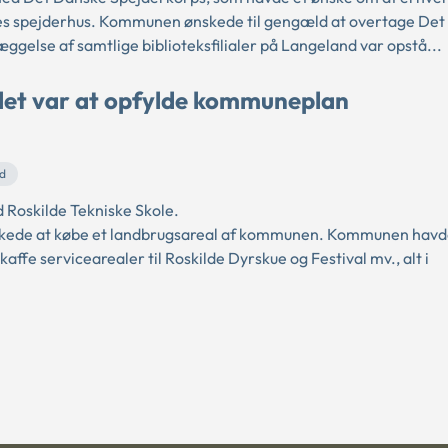
deres spejderhus. Kommunen ønskede til gengæld at overtage De
ggelse af samtlige biblioteksfilialer på Langeland var opstå...
ålet var at opfylde kommuneplan
nd
Roskilde Tekniske Skole.
nskede at købe et landbrugsareal af kommunen. Kommunen hav
skaffe servicearealer til Roskilde Dyrskue og Festival mv., alt i