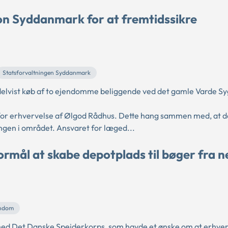
on Syddanmark for at fremtidssikre
Statsforvaltningen Syddanmark
lvist køb af to ejendomme beliggende ved det gamle Varde S
for erhvervelse af Ølgod Rådhus. Dette hang sammen med, at d
gen i området. Ansvaret for læged...
rmål at skabe depotplads til bøger fra n
endom
ed Det Danske Spejderkorps, som havde et ønske om at erhve