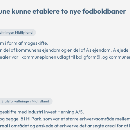
une kunne etablere to nye fodboldbaner
altningen Midtjylland
m i form af mageskifte.
 del af kommunens ejendom og en del af A's ejendom. A ejede i
realer var i kommuneplanen udlagt til boligformål, og kommune
Statsforvaltningen Midtjylland
skifte med Industri Invest Herning A/S.
, og begge lå i HI Park, som var et større erhvervsområde melle
 areal i området og ønskede at erhverve det ansøgte areal for at