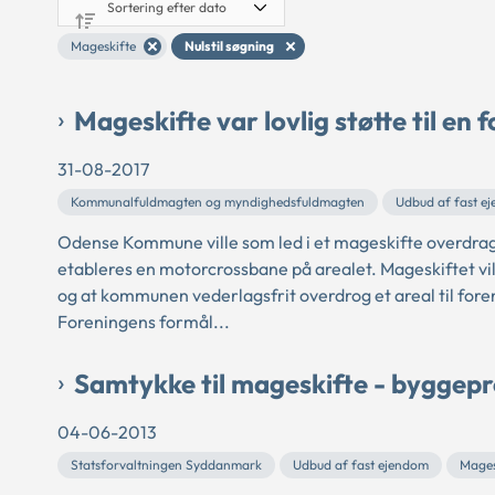
Mageskifte
Nulstil søgning
Mageskifte var lovlig støtte til en 
31-08-2017
Kommunalfuldmagten og myndighedsfuldmagten
Udbud af fast e
Odense Kommune ville som led i et mageskifte overdrage 
etableres en motorcrossbane på arealet. Mageskiftet v
og at kommunen vederlagsfrit overdrog et areal til for
Foreningens formål...
Samtykke til mageskifte - byggepro
04-06-2013
Statsforvaltningen Syddanmark
Udbud af fast ejendom
Mages