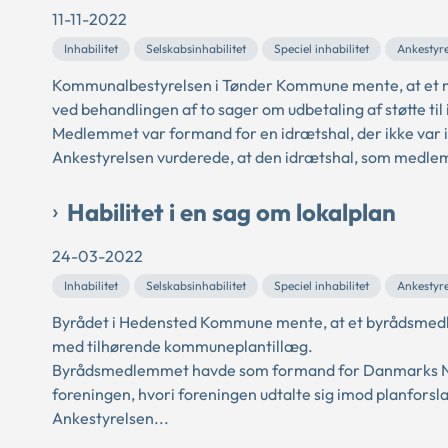
11-11-2022
Inhabilitet
Selskabsinhabilitet
Speciel inhabilitet
Ankestyr
Kommunalbestyrelsen i Tønder Kommune mente, at et me
ved behandlingen af to sager om udbetaling af støtte til
Medlemmet var formand for en idrætshal, der ikke var in
Ankestyrelsen vurderede, at den idrætshal, som medlem
Habilitet i en sag om lokalplan
24-03-2022
Inhabilitet
Selskabsinhabilitet
Speciel inhabilitet
Ankestyr
Byrådet i Hedensted Kommune mente, at et byrådsmedlem
med tilhørende kommuneplantillæg.
Byrådsmedlemmet havde som formand for Danmarks Nat
foreningen, hvori foreningen udtalte sig imod planforsl
Ankestyrelsen...