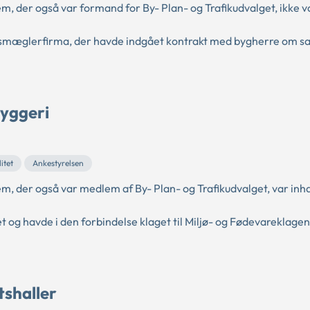
 der også var formand for By- Plan- og Trafikudvalget, ikke va
mæglerfirma, der havde indgået kontrakt med bygherre om sal
byggeri
itet
Ankestyrelsen
 der også var medlem af By- Plan- og Trafikudvalget, var inha
 havde i den forbindelse klaget til Miljø- og Fødevareklag
tshaller