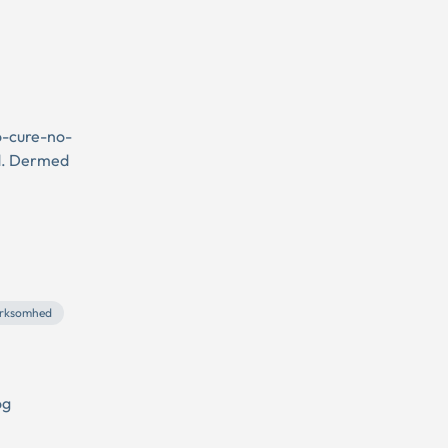
o-cure-no-
ld. Dermed
virksomhed
og