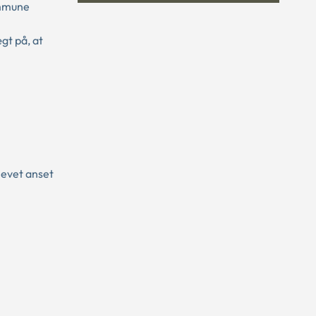
ommune
gt på, at
levet anset