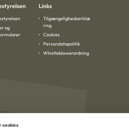
styrelsen
Links
styrelsen
Tilgængelighedserklæ
ring
er og
formularer
Cookies
Persondatapolitik
Whistleblowerordning
 cookies