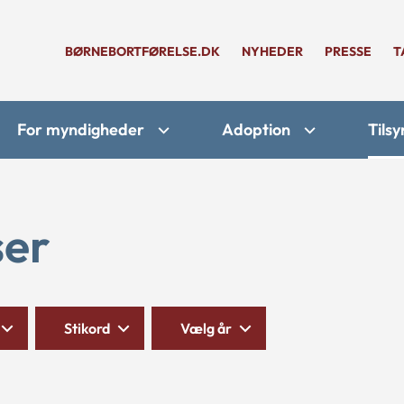
BØRNEBORTFØRELSE.DK
NYHEDER
PRESSE
T
For myndigheder
Adoption
Tilsy
ser
Stikord
Vælg år