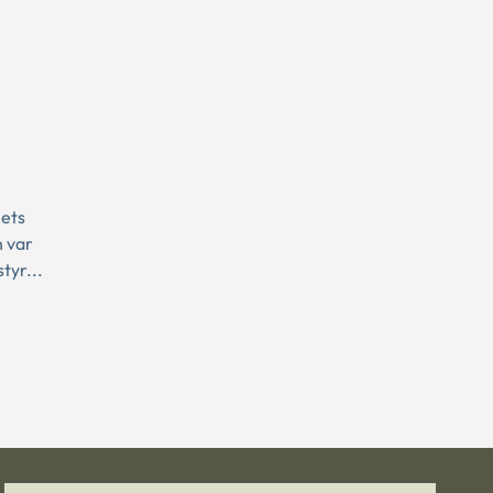
ets
n var
tyr...