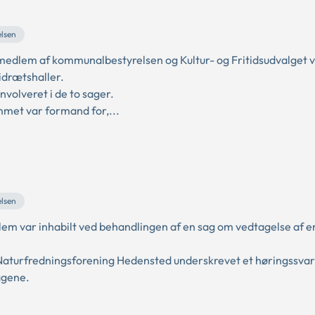
elsen
dlem af kommunalbestyrelsen og Kultur- og Fritidsudvalget va
 idrætshaller.
volveret i de to sager.
met var formand for,...
elsen
 var inhabilt ved behandlingen af en sag om vedtagelse af en
urfredningsforening Hedensted underskrevet et høringssvar
agene.