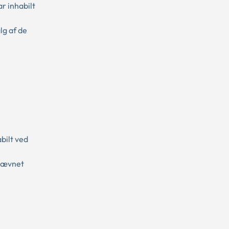
r inhabilt
g af de
bilt ved
enævnet