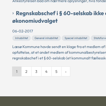
Ankestyrelsen bad om nærmere oplysninger, hvis fonden 
Regnskabschef i § 60-selskab ikke
økonomiudvalget
06-02-2017
Inhabilitet
Generel inhabilitet
Speciel inhabilitet
Statsforv
Læsø Kommune havde sendt en klage fra et medlem af 
opfattelse, at et andet medlem af kommunalbestyrelsen
regnskabschef i et § 60-selskab (et kommunalt fælless
1
2
3
4
5