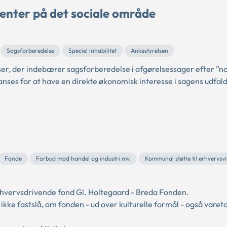
enter på det sociale område
Sagsforberedelse
Speciel inhabilitet
Ankestyrelsen
ser, der indebærer sagsforberedelse i afgørelsessager efter ”n
anses for at have en direkte økonomisk interesse i sagens udfa
Fonde
Forbud mod handel og industri mv.
Kommunal støtte til erhvervs
rhvervsdrivende fond Gl. Holtegaard - Breda Fonden.
kke fastslå, om fonden - ud over kulturelle formål - også varet