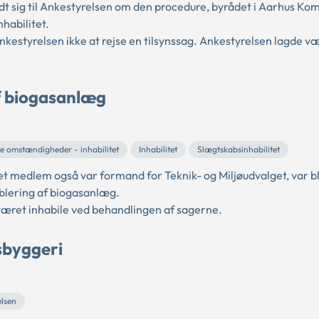
 sig til Ankestyrelsen om den procedure, byrådet i Aarhus K
nhabilitet.
kestyrelsen ikke at rejse en tilsynssag. Ankestyrelsen lagde væ
af biogasanlæg
e omstændigheder - inhabilitet
Inhabilitet
Slægtskabsinhabilitet
t medlem også var formand for Teknik- og Miljøudvalget, var b
ablering af biogasanlæg.
æret inhabile ved behandlingen af sagerne.
dsbyggeri
elsen