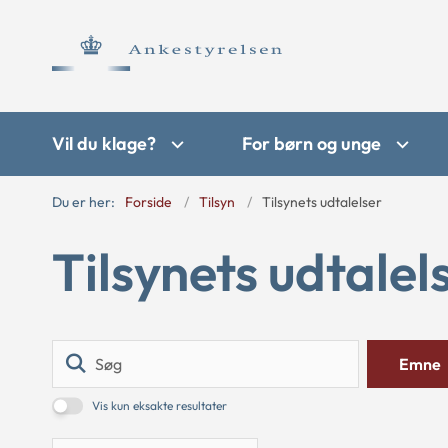
Vil du klage?
For børn og unge
Du er her:
Forside
Tilsyn
Tilsynets udtalelser
Tilsynets udtalel
Søg
Emne
Vis kun eksakte resultater