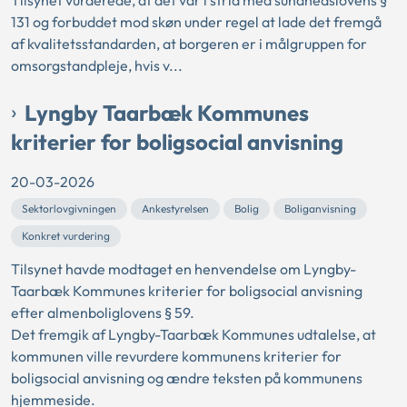
Tilsynet vurderede, at det var i strid med sundhedslovens §
131 og forbuddet mod skøn under regel at lade det fremgå
af kvalitetsstandarden, at borgeren er i målgruppen for
omsorgstandpleje, hvis v...
Lyngby Taarbæk Kommunes
kriterier for boligsocial anvisning
20-03-2026
Sektorlovgivningen
Ankestyrelsen
Bolig
Boliganvisning
Konkret vurdering
Tilsynet havde modtaget en henvendelse om Lyngby-
Taarbæk Kommunes kriterier for boligsocial anvisning
efter almenboliglovens § 59.
Det fremgik af Lyngby-Taarbæk Kommunes udtalelse, at
kommunen ville revurdere kommunens kriterier for
boligsocial anvisning og ændre teksten på kommunens
hjemmeside.