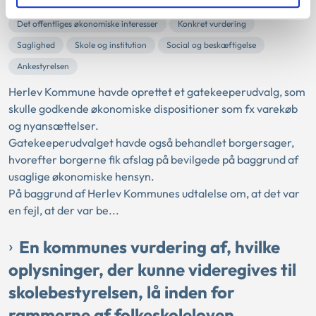
Sektorlovgivningen
Besparelse
Det offentliges økonomiske interesser
Konkret vurdering
Saglighed
Skole og institution
Social og beskæftigelse
Ankestyrelsen
Herlev Kommune havde oprettet et gatekeeperudvalg, som
skulle godkende økonomiske dispositioner som fx varekøb
og nyansættelser.
Gatekeeperudvalget havde også behandlet borgersager,
hvorefter borgerne fik afslag på bevilgede på baggrund af
usaglige økonomiske hensyn.
På baggrund af Herlev Kommunes udtalelse om, at det var
en fejl, at der var be...
En kommunes vurdering af, hvilke
oplysninger, der kunne videregives til
skolebestyrelsen, lå inden for
rammerne af folkeskoleloven