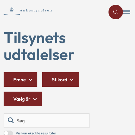
Tilsynets
udtalelser
Emne
Stikord
Vælg år
Søg
Vis kun eksakte resultater