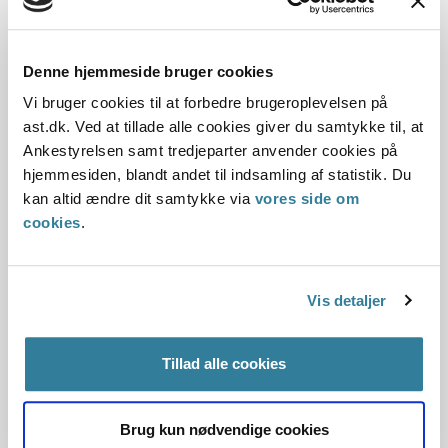
05-07-2024
Sektorlovgivningen
Hjælpemidler
Konkret vurdering
Denne hjemmeside bruger cookies
Serviceloven
Social og beskæftigelse
Ankestyrelsen
Vi bruger cookies til at forbedre brugeroplevelsen på
Ankestyrelsen var blevet opmærksom på, at det fremgik af
ast.dk. Ved at tillade alle cookies giver du samtykke til, at
Hillerød Kommunes hjemmeside, at man som udgangspunkt
Ankestyrelsen samt tredjeparter anvender cookies på
ikke kunne få tilskud fra kommunen til at købe
hjemmesiden, blandt andet til indsamling af statistik. Du
tyngdeprodukter som fx tyngdedyner.
kan altid ændre dit samtykke via
vores side om
På baggrund af Hillerød Kommunes udtalelse fandt
cookies
.
Ankestyrelsen ikke anledning til at foretage yderligere.
Ankestyrelsen lagde blandt andet vægt på, at H...
Vis detaljer
En kommunes oprettelse af et
gatekeeperudvalg til godkendelse af
Tillad alle cookies
økonomiske dispositioner
07-06-2024
Brug kun nødvendige cookies