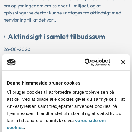
om oplysninger om emissioner til miljøet, og at
oplysningerne derfor kunne undtages fra aktindsigt med
henvisning til, at det var...
Aktindsigt i samlet tilbudssum
26-08-2020
Aktindsigt
Drifts- eller forretningsforhold mv.
Offentlighedsloven
Partshøring
Ankestyrelsen
Ringkøbing-Skjern Kommune havde givet afslag på
Denne hjemmeside bruger cookies
aktindsigt i den samlede sum for et vindende tilbud i
forbindelse med et udbud. Kommunen havde henvist til
Vi bruger cookies til at forbedre brugeroplevelsen på
offentlighedslovens § 30, nr. 2.
ast.dk. Ved at tillade alle cookies giver du samtykke til, at
Kommunen havde efter Ankestyrelsens opfattelse ikke
Ankestyrelsen samt tredjeparter anvender cookies på
foretaget en konkret vurdering af, om der var nærliggende
hjemmesiden, blandt andet til indsamling af statistik. Du
risiko for, at den vindende virksomhed blev påført...
kan altid ændre dit samtykke via
vores side om
cookies
.