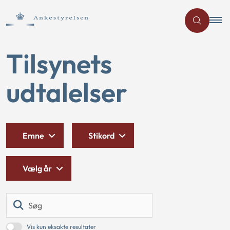
Tilsynets
udtalelser
Emne
Stikord
Vælg år
Søg
Vis kun eksakte resultater