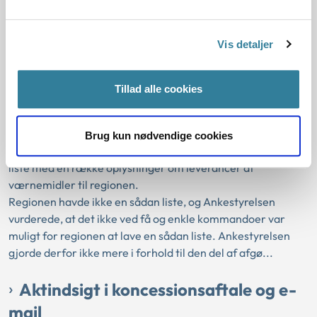
Aktindsigt i sammenstilling af
oplysninger og i prisoplysninger
Vis detaljer
17-08-2020
Aktindsigt
Dataudtræk
Det offentliges økonomiske interesser
Tillad alle cookies
Drifts- eller forretningsforhold mv.
Eksisterende akter
Offentlighedsloven
Ankestyrelsen
Brug kun nødvendige cookies
Region Syddanmark havde givet afslag på aktindsigt i en
liste med en række oplysninger om leverancer af
værnemidler til regionen.
Regionen havde ikke en sådan liste, og Ankestyrelsen
vurderede, at det ikke ved få og enkle kommandoer var
muligt for regionen at lave en sådan liste. Ankestyrelsen
gjorde derfor ikke mere i forhold til den del af afgø...
Aktindsigt i koncessionsaftale og e-
mail