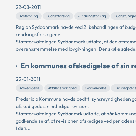
22-08-2011
Afstemning
Budgetforslag
Ændringsforslag
Budget, regn
Region Syddanmark havde ved 2. behandlingen af budge
ændringsforslagene.
Statsforvaltningen Syddanmark udtalte, at den afstemn
overensstemmelse med lovgivningen. Der skulle sålede
En kommunes afskedigelse af sin r
25-01-2011
Afskedigelse
Aftalens varighed
Godkendelse
Tidsbegræns
Fredericia Kommune havde bedt tilsynsmyndigheden go
afskedigede sin hidtidige revision.
Statsforvaltningen Syddanmrk udtalte, at når kommunen
godkendelse af, at revisionen afskediges ved periodens 
I den...