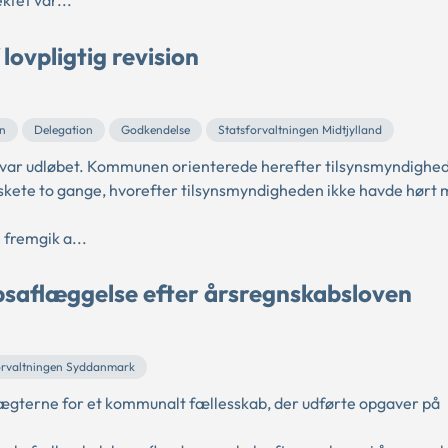
ktet var...
ovpligtig revision
on
Delegation
Godkendelse
Statsforvaltningen Midtjylland
n var udløbet. Kommunen orienterede herefter tilsynsmyndighe
 skete to gange, hvorefter tilsynsmyndigheden ikke havde hørt 
 fremgik a...
saflæggelse efter årsregnskabsloven
orvaltningen Syddanmark
ægterne for et kommunalt fællesskab, der udførte opgaver på