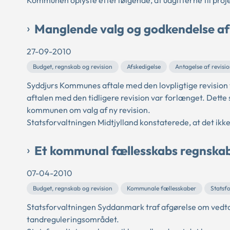
Kommunen oplyste efterfølgende, at udgifterne til proje
Manglende valg og godkendelse af l
27-09-2010
Budget, regnskab og revision
Afskedigelse
Antagelse af revisi
Syddjurs Kommunes aftale med den lovpligtige revisio
aftalen med den tidligere revision var forlænget. Dette
kommunen om valg af ny revision.
Statsforvaltningen Midtjylland konstaterede, at det ikke
Et kommunal fællesskabs regnskab
07-04-2010
Budget, regnskab og revision
Kommunale fællesskaber
Statsf
Statsforvaltningen Syddanmark traf afgørelse om vedt
tandreguleringsområdet.