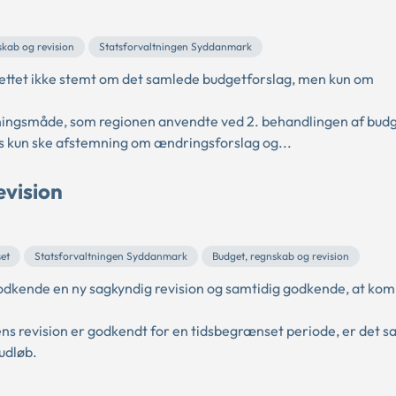
skab og revision
Statsforvaltningen Syddanmark
ttet ikke stemt om det samlede budgetforslag, men kun om
ingsmåde, som regionen anvendte ved 2. behandlingen af budget
s kun ske afstemning om ændringsforslag og...
evision
et
Statsforvaltningen Syddanmark
Budget, regnskab og revision
dkende en ny sagkyndig revision og samtidig godkende, at k
s revision er godkendt for en tidsbegrænset periode, er det s
udløb.