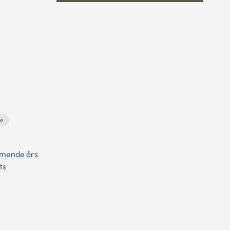
se
ommende års
ts