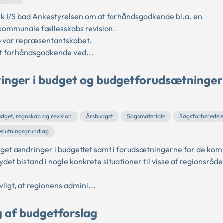
I/S bad Ankestyrelsen om at forhåndsgodkende bl.a. en
 kommunale fællesskabs revision.
b var repræsentantskabet.
 at forhåndsgodkende ved...
ringer i budget og budgetforudsætninger
udget, regnskab og revision
Årsbudget
Sagsmateriale
Sagsforberedel
eslutningsgrundlag
edtaget ændringer i budgettet samt i forudsætningerne for de k
det bistand i nogle konkrete situationer til visse af regionsråde
vligt, at regionens admini...
 af budgetforslag