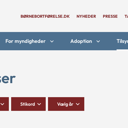
BØRNEBORTFØRELSE.DK
NYHEDER
PRESSE
T
For myndigheder
Adoption
Tilsy
ser
Stikord
Vælg år