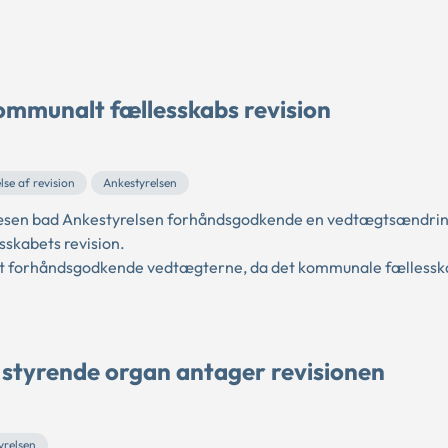
ommunalt fællesskabs revision
se af revision
Ankestyrelsen
æsen bad Ankestyrelsen forhåndsgodkende en vedtægtsændrin
skabets revision.
l at forhåndsgodkende vedtægterne, da det kommunale fællessk
 styrende organ antager revisionen
yrelsen