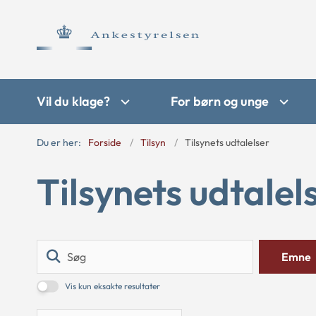
Vil du klage?
For børn og unge
Du er her:
Forside
Tilsyn
Tilsynets udtalelser
Tilsynets udtalel
Søg
Emne
Vis kun eksakte resultater