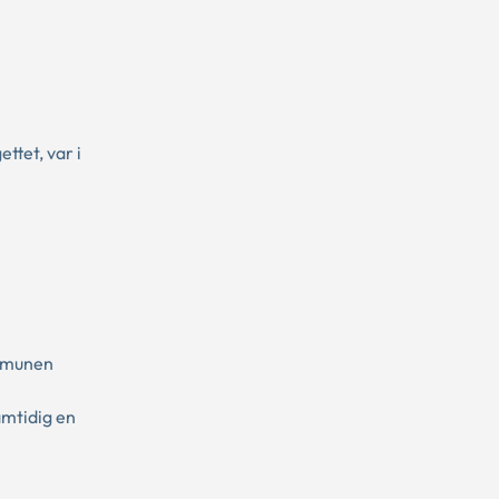
tet, var i
ommunen
amtidig en