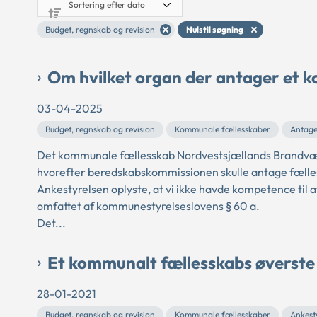
Budget, regnskab og revision
Nulstil søgning
Om hvilket organ der antager et k
03-04-2025
Budget, regnskab og revision
Kommunale fællesskaber
Antagel
Det kommunale fællesskab Nordvestsjællands Brandv
hvorefter beredskabskommissionen skulle antage fælles
Ankestyrelsen oplyste, at vi ikke havde kompetence ti
omfattet af kommunestyrelseslovens § 60 a.
Det...
Et kommunalt fællesskabs øverste
28-01-2021
Budget, regnskab og revision
Kommunale fællesskaber
Ankest