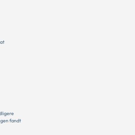
sat
dligere
ngen fandt