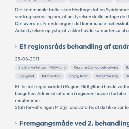
Det kommunale fællesskab Modtagestation Syddanmark 
vedtægtsændring om, at bestyrelsen skulle antage det
Det øverste styrende organ i det kommunale fællesska
Ankestyrelsen oplyste, at vi ikke havde kompetence til
Et regionsråds behandling af ænd
25-08-2011
Statsforvaltningen Midtjylland
Regionsrådet og dets udvalg
B
Saglighed
Information
Daglig leder
Budgetforslag
B
Et flertal i regionsrådet i Region Midtjylland havde v
budgetter. Administrationen i regionen havde i forløbet y
medlemmer.
Statsforvaltningen Midtjylland udtalte, at det ikke var lo
Fremgangsmåde ved 2. behandling