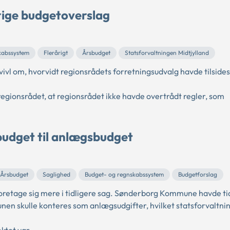
årige budgetoverslag
kabssystem
Flerårigt
Årsbudget
Statsforvaltningen Midtjylland
vivl om, hvorvidt regionsrådets forretningsudvalg havde tilside
regionsrådet, at regionsrådet ikke havde overtrådt regler, som
sbudget til anlægsbudget
Årsbudget
Saglighed
Budget- og regnskabssystem
Budgetforslag
foretage sig mere i tidligere sag. Sønderborg Kommune havde ti
munen skulle konteres som anlægsudgifter, hvilket statsforvaltni