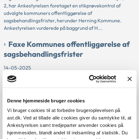
2, har Ankestyrelsen foretaget en stikprøvekontrol af
udvalgte kommuners offentliggørelse af
sagsbehandlingsfrister, herunder Herning Kommune.
Ankestyrelsen vurderede på baggrund af H...
Faxe Kommunes offentliggørelse af
sagsbehandlingsfrister
14-05-2025
Ankestyrelsen
Retssikkerhedsloven
Sagsbehandlingsfrister
Sektorlovgivningen
Som opfølgning på Ankestyrelsens generelle udtalelse af
Denne hjemmeside bruger cookies
15. december 2023 om kommunernes offentliggjorte
Vi bruger cookies til at forbedre brugeroplevelsen på
sagsbehandlingsfrister efter retssikkerhedslovens § 3, stk.
ast.dk. Ved at tillade alle cookies giver du samtykke til, at
2, har Ankestyrelsen foretaget en stikprøvekontrol af
Ankestyrelsen samt tredjeparter anvender cookies på
udvalgte kommuners offentliggørelse af
hjemmesiden, blandt andet til indsamling af statistik. Du
sagsbehandlingsfrister, herunder Faxe Kommune.