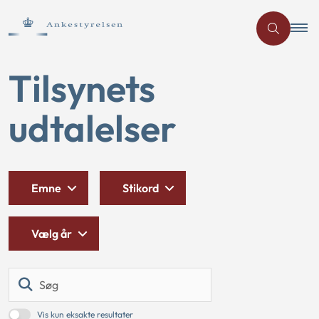
Tilsynets
udtalelser
Emne
Stikord
Vælg år
Søg
Vis kun eksakte resultater