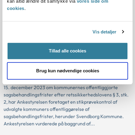
kan altid ændre dit samtykke via
vores side om
Ankestyrelsen vurderede på baggrund af Faxe...
cookies
.
Svendborg Kommunes
offentliggørelse af
Vis detaljer
sagsbehandlingsfrister
08-05-2025
Tillad alle cookies
Ankestyrelsen
Retssikkerhedsloven
Sagsbehandlingsfrister
Sektorlovgivningen
Brug kun nødvendige cookies
Som opfølgning på Ankestyrelsens generelle udtalelse af
15. december 2023 om kommunernes offentliggjorte
sagsbehandlingsfrister efter retssikkerhedslovens § 3, stk.
2, har Ankestyrelsen foretaget en stikprøvekontrol af
udvalgte kommuners offentliggørelse af
sagsbehandlingsfrister, herunder Svendborg Kommune.
Ankestyrelsen vurderede på baggrund af...