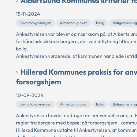
Albertslund Kommunes kriterier fo
15-11-2024
Sektorlovgivningen
Almenboligloven
Bolig
Boliganvisning
Ankestyrelsen var blevet opmærksom på, at Albertslund 
forhånd udelukkede borgere, der ved tilflytning til ko
bolig.
Ankestyrelsen vurderede, at kommunen handlede i strid 
Hillerød Kommunes praksis for anvis
forsorgshjem
10-09-2024
Sektorlovgivningen
Almenboligloven
Bolig
Boliganvisning
Ankestyrelsen havde modtaget en henvendelse om, at H
regler fra borgere med bopæl på forsorgshjem i komm
Hillerød Kommune udtalte til Ankestyrelsen, at kommu