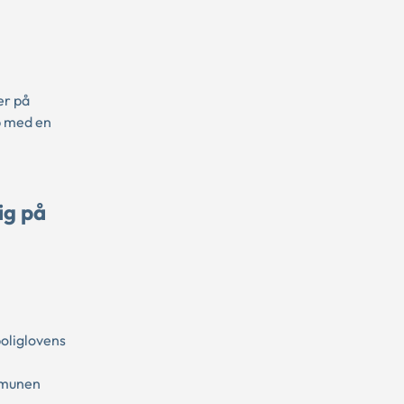
er på
p med en
ig på
oliglovens
mmunen