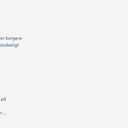
ter borgere
pludseligt
 på
r...