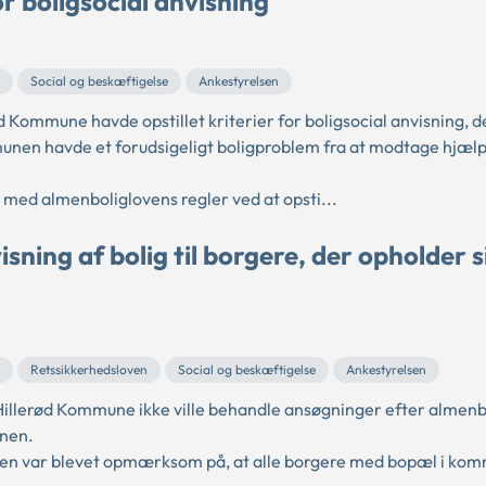
r boligsocial anvisning
Social og beskæftigelse
Ankestyrelsen
Kommune havde opstillet kriterier for boligsocial anvisning, d
mmunen havde et forudsigeligt boligproblem fra at modtage hjæl
med almenboliglovens regler ved at opsti...
ning af bolig til borgere, der opholder s
Retssikkerhedsloven
Social og beskæftigelse
Ankestyrelsen
illerød Kommune ikke ville behandle ansøgninger efter almenb
unen.
nen var blevet opmærksom på, at alle borgere med bopæl i ko