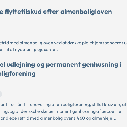
 flyttetilskud efter almenboligloven
strid med almenboligloven ved at dække plejehjemsbeboeres ud
r til et nyopført plejecenter.
el udlejning og permanent genhusning i
oligforening
ti for lån til renovering af en boligforening, stillet krav om, at
ejning, og at der skulle ske permanent genhusning af beboerne.
ndlede i strid med almenboliglovens § 60 og almenleje...