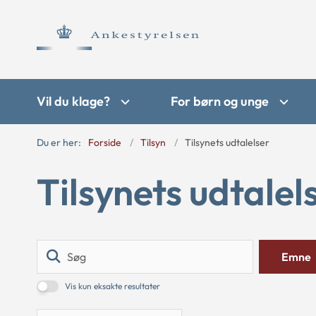
Vil du klage?
For børn og unge
Du er her:
Forside
Tilsyn
Tilsynets udtalelser
Tilsynets udtalel
Søg
Emne
Vis kun eksakte resultater