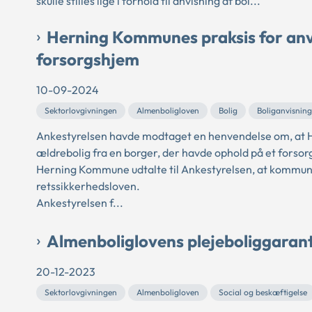
skulle stilles lige i forhold til anvisning af bol...
Herning Kommunes praksis for anvis
forsorgshjem
10-09-2024
Sektorlovgivningen
Almenboligloven
Bolig
Boliganvisning
Ankestyrelsen havde modtaget en henvendelse om, at He
ældrebolig fra en borger, der havde ophold på et fors
Herning Kommune udtalte til Ankestyrelsen, at kommunen 
retssikkerhedsloven.
Ankestyrelsen f...
Almenboliglovens plejeboliggaran
20-12-2023
Sektorlovgivningen
Almenboligloven
Social og beskæftigelse