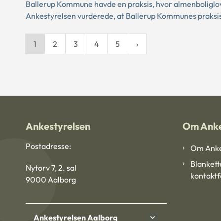
Ballerup Kommune havde en praksis, hvor almenboliglove
Ankestyrelsen vurderede, at Ballerup Kommunes praksis
1
2
3
4
5
Ankestyrelsen
Om Anke
Postadresse:
Om Anke
Blankett
Nytorv 7, 2. sal
kontakt
9000 Aalborg
Ankestyrelsen Aalborg