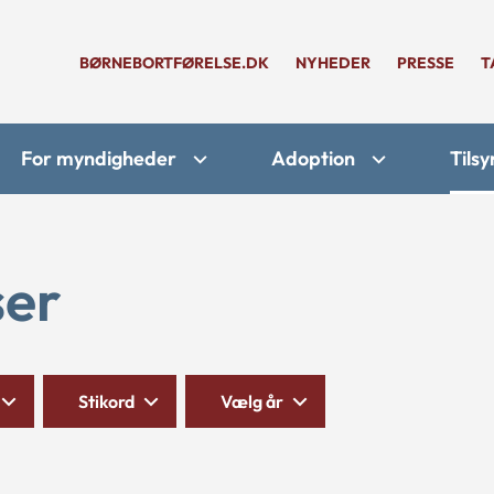
BØRNEBORTFØRELSE.DK
NYHEDER
PRESSE
T
For myndigheder
Adoption
Tilsy
ser
Stikord
Vælg år