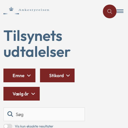
Tilsynets
udtalelser
Emne
Stikord
Vælg år
Søg
Vis kun eksakte resultater