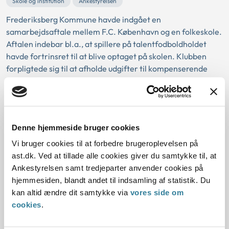
Skole og institution
Ankestyrelsen
Frederiksberg Kommune havde indgået en
samarbejdsaftale mellem F.C. København og en folkeskole.
Aftalen indebar bl.a., at spillere på talentfodboldholdet
havde fortrinsret til at blive optaget på skolen. Klubben
forpligtede sig til at afholde udgifter til kompenserende
undervisning, kursusdage mv.
Ankestyrelsen vurderede, at aftalen om afholdel...
Tilsynsudtalelse om Nordfyns
Denne hjemmeside bruger cookies
Kommunes overholdelse af reglerne
Vi bruger cookies til at forbedre brugeroplevelsen på
om proceduren ved nedlæggelse af
ast.dk. Ved at tillade alle cookies giver du samtykke til, at
folkeskoler
Ankestyrelsen samt tredjeparter anvender cookies på
hjemmesiden, blandt andet til indsamling af statistik. Du
20-03-2024
kan altid ændre dit samtykke via
vores side om
cookies
.
Sektorlovgivningen
Folkeskoleloven
Høring
Sagsmateriale
Skole og institution
Ankestyrelsen