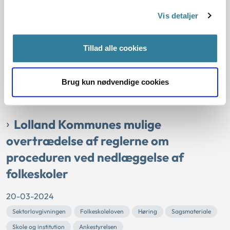
Nordfyns Kommune havde sendt materiale i høring i
Vis detaljer
forbindelse med en ændring af skolestrukturen og
nedlæggelse af folkeskoler. Kommunen havde bl.a.
offentliggjort materialet på de berørte skolers
Tillad alle cookies
hjemmesider.
Ankestyrelsen vurderede, at kommunens offentliggørelse
Brug kun nødvendige cookies
på de berørte skolers hjemmesider var utilstrækkelig, da
den ikke kunne antages at...
Lolland Kommunes mulige
overtrædelse af reglerne om
proceduren ved nedlæggelse af
folkeskoler
20-03-2024
Sektorlovgivningen
Folkeskoleloven
Høring
Sagsmateriale
Skole og institution
Ankestyrelsen