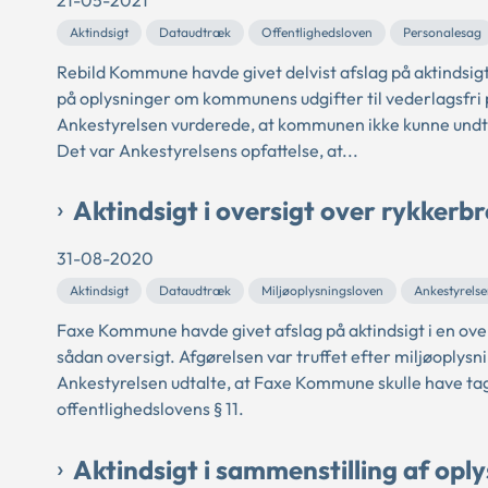
21-05-2021
Aktindsigt
Dataudtræk
Offentlighedsloven
Personalesag
Rebild Kommune havde givet delvist afslag på aktindsig
på oplysninger om kommunens udgifter til vederlagsfri 
Ankestyrelsen vurderede, at kommunen ikke kunne und
Det var Ankestyrelsens opfattelse, at...
Aktindsigt i oversigt over rykkerb
31-08-2020
Aktindsigt
Dataudtræk
Miljøoplysningsloven
Ankestyrels
Faxe Kommune havde givet afslag på aktindsigt i en ove
sådan oversigt. Afgørelsen var truffet efter miljøoplysn
Ankestyrelsen udtalte, at Faxe Kommune skulle have tage
offentlighedslovens § 11.
Aktindsigt i sammenstilling af oply