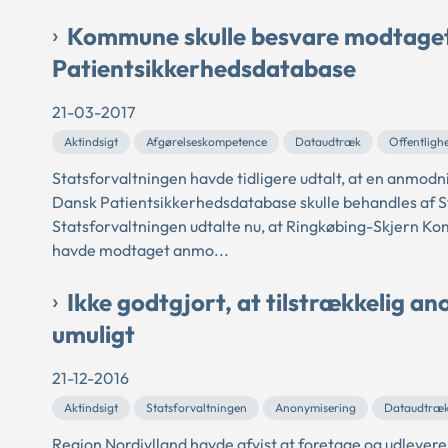
Kommune skulle besvare modtage
Patientsikkerhedsdatabase
21-03-2017
Aktindsigt
Afgørelseskompetence
Dataudtræk
Offentligh
Statsforvaltningen havde tidligere udtalt, at en anmodn
Dansk Patientsikkerhedsdatabase skulle behandles af S
Statsforvaltningen udtalte nu, at Ringkøbing-Skjern 
havde modtaget anmo...
Ikke godtgjort, at tilstrækkelig 
umuligt
21-12-2016
Aktindsigt
Statsforvaltningen
Anonymisering
Dataudtræ
Region Nordjylland havde afvist at foretage og udlever