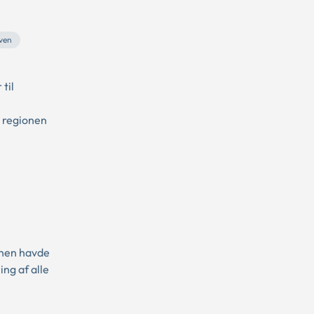
ven
til
r regionen
unen havde
ing af alle