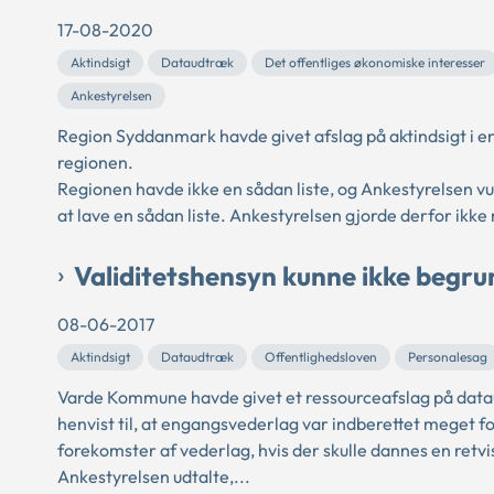
17-08-2020
Aktindsigt
Dataudtræk
Det offentliges økonomiske interesser
Ankestyrelsen
Region Syddanmark havde givet afslag på aktindsigt i e
regionen.
Regionen havde ikke en sådan liste, og Ankestyrelsen v
at lave en sådan liste. Ankestyrelsen gjorde derfor ikke m
Validitetshensyn kunne ikke begr
08-06-2017
Aktindsigt
Dataudtræk
Offentlighedsloven
Personalesag
Varde Kommune havde givet et ressourceafslag på dat
henvist til, at engangsvederlag var indberettet meget fors
forekomster af vederlag, hvis der skulle dannes en retvi
Ankestyrelsen udtalte,...