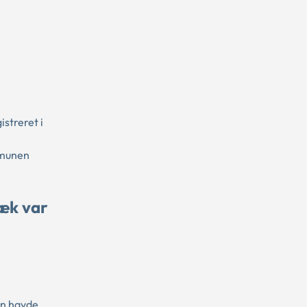
streret i
mmunen
ræk var
en havde