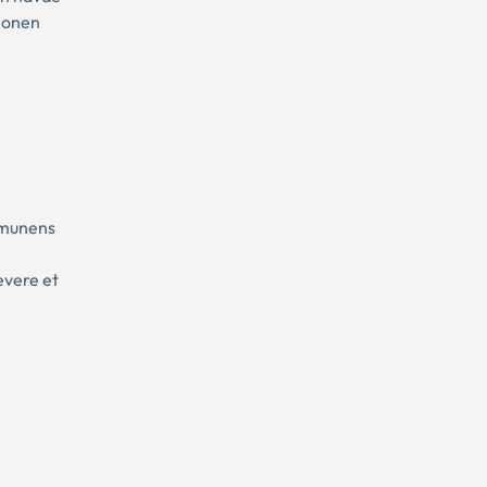
gionen
ommunens
evere et