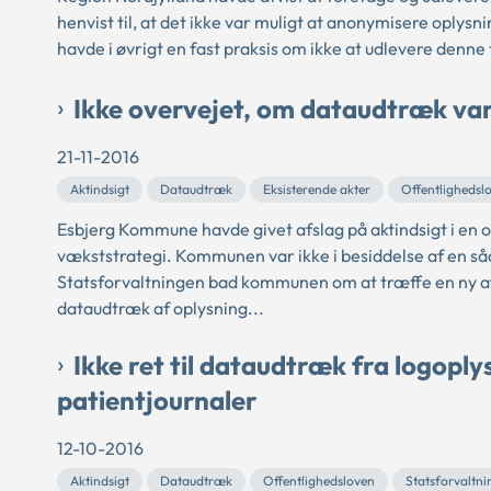
henvist til, at det ikke var muligt at anonymisere oplys
havde i øvrigt en fast praksis om ikke at udlevere denne 
Ikke overvejet, om dataudtræk va
21-11-2016
Aktindsigt
Dataudtræk
Eksisterende akter
Offentlighedsl
Esbjerg Kommune havde givet afslag på aktindsigt i en op
vækststrategi. Kommunen var ikke i besiddelse af en s
Statsforvaltningen bad kommunen om at træffe en ny afgør
dataudtræk af oplysning...
Ikke ret til dataudtræk fra logoply
patientjournaler
12-10-2016
Aktindsigt
Dataudtræk
Offentlighedsloven
Statsforvaltn