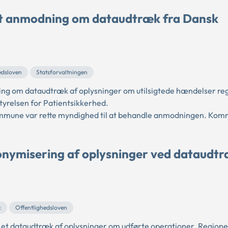
t anmodning om dataudtræk fra Dansk
edsloven
Statsforvaltningen
ing om dataudtræk af oplysninger om utilsigtede hændelser regi
tyrelsen for Patientsikkerhed.
Kommune var rette myndighed til at behandle anmodningen. Ko
anonymisering af oplysninger ved dataudt
k
Offentlighedsloven
e et dataudtræk af oplysninger om udførte operationer. Region