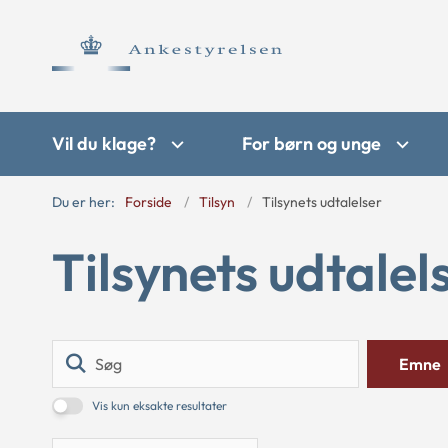
Vil du klage?
For børn og unge
Du er her:
Forside
Tilsyn
Tilsynets udtalelser
Tilsynets udtalel
Søg
Emne
Vis kun eksakte resultater