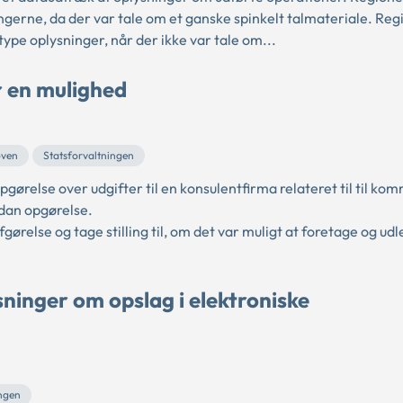
ningerne, da der var tale om et ganske spinkelt talmateriale. Re
type oplysninger, når der ikke var tale om...
r en mulighed
oven
Statsforvaltningen
gørelse over udgifter til en konsulentfirma relateret til til k
ådan opgørelse.
else og tage stilling til, om det var muligt at foretage og udl
sninger om opslag i elektroniske
ingen