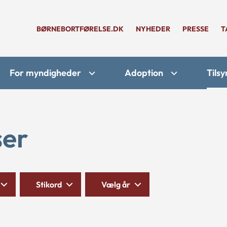
BØRNEBORTFØRELSE.DK
NYHEDER
PRESSE
T
For myndigheder
Adoption
Tilsy
ser
Stikord
Vælg år