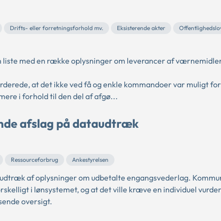
Drifts- eller forretningsforhold mv.
Eksisterende akter
Offentlighedslo
n liste med en række oplysninger om leverancer af værnemidler 
urderede, at det ikke ved få og enkle kommandoer var muligt fo
ere i forhold til den del af afgø...
unde afslag på dataudtræk
Ressourceforbrug
Ankestyrelsen
audtræk af oplysninger om udbetalte engangsvederlag. Komm
kelligt i lønsystemet, og at det ville kræve en individuel vurder
sende oversigt.