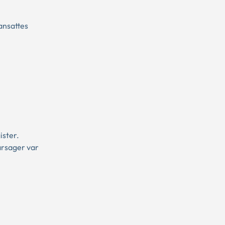
ansattes
ister.
årsager var