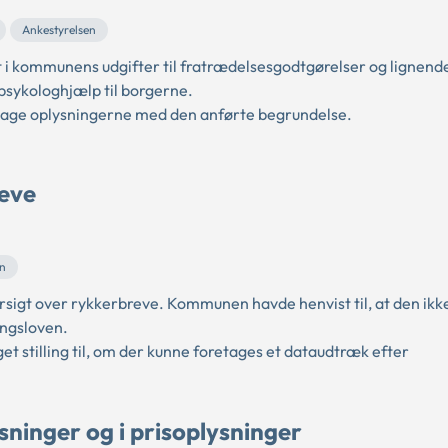
Ankestyrelsen
t i kommunens udgifter til fratrædelsesgodtgørelser og lignende
psykologhjælp til borgerne.
tage oplysningerne med den anførte begrundelse.
reve
en
rsigt over rykkerbreve. Kommunen havde henvist til, at den ikk
ingsloven.
t stilling til, om der kunne foretages et dataudtræk efter
sninger og i prisoplysninger