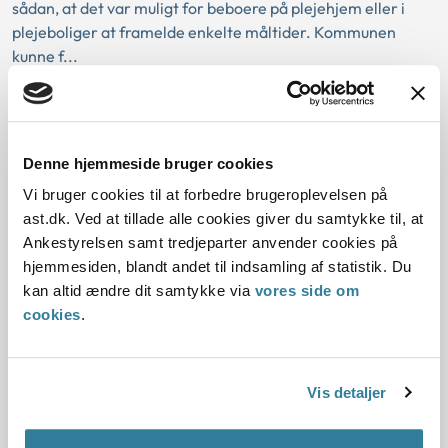
sådan, at det var muligt for beboere på plejehjem eller i
plejeboliger at framelde enkelte måltider. Kommunen
kunne f...
Greve Kommunes kvalitetsstandard
for personlig pleje og praktisk hjælp
Denne hjemmeside bruger cookies
30-11-2023
Vi bruger cookies til at forbedre brugeroplevelsen på
Sektorlovgivningen
Hjemmehjælp
Kvalitetsstandard
ast.dk. Ved at tillade alle cookies giver du samtykke til, at
Ankestyrelsen samt tredjeparter anvender cookies på
Personlig hjælp
Praktisk hjælp
Serviceloven
Serviceniveau
hjemmesiden, blandt andet til indsamling af statistik. Du
Social og beskæftigelse
Ankestyrelsen
kan altid ændre dit samtykke via
vores side om
Ankestyrelsen var blevet opmærksom på Greve Kommunes
cookies
.
kvalitetsstandard for personlig pleje og praktisk hjælp i
forbindelse med en gennemgang af en række kommuners
kvalitetsstandarder.
Vis detaljer
Ankestyrelsen vurderede, at Greve Kommunes
kvalitetsstandard vedrørende ydelsen ”fast vagt” var i strid