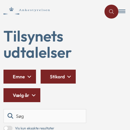
Tilsynets
udtalelser
Emne
Stikord
Vælg år
Søg
Vis kun eksakte resultater