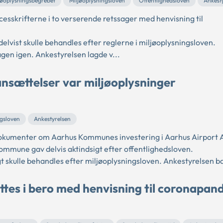
jøoplysningsbegrebet
Miljøoplysningsloven
Offentlighedsloven
Ankest
esskrifterne i to verserende retssager med henvisning til
delvist skulle behandles efter reglerne i miljøoplysningsloven.
en igen. Ankestyrelsen lagde v...
nsættelser var miljøoplysninger
ngsloven
Ankestyrelsen
 dokumenter om Aarhus Kommunes investering i Aarhus Airport 
ommune gav delvis aktindsigt efter offentlighedsloven.
skulle behandles efter miljøoplysningsloven. Ankestyrelsen ba
ttes i bero med henvisning til coronapa