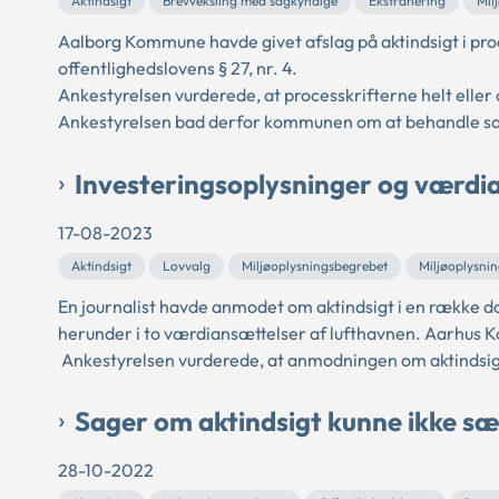
Aktindsigt
Brevveksling med sagkyndige
Ekstrahering
Mil
Aalborg Kommune havde givet afslag på aktindsigt i proc
offentlighedslovens § 27, nr. 4.
Ankestyrelsen vurderede, at processkrifterne helt eller 
Ankestyrelsen bad derfor kommunen om at behandle sag
Investeringsoplysninger og værdia
17-08-2023
Aktindsigt
Lovvalg
Miljøoplysningsbegrebet
Miljøoplysni
En journalist havde anmodet om aktindsigt i en række
herunder i to værdiansættelser af lufthavnen. Aarhus K
Ankestyrelsen vurderede, at anmodningen om aktindsigt 
Sager om aktindsigt kunne ikke sæ
28-10-2022