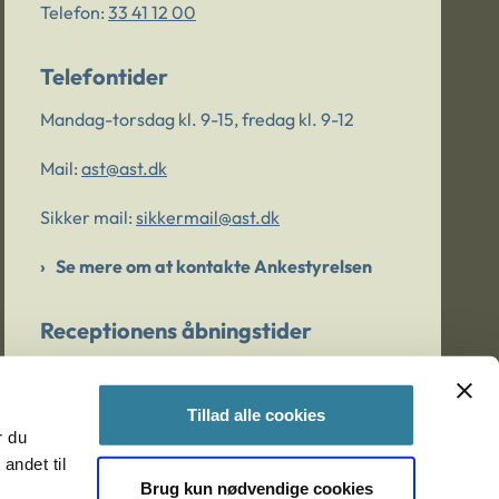
Telefon:
33 41 12 00
Telefontider
Mandag-torsdag kl. 9-15, fredag kl. 9-12
Mail:
ast@ast.dk
Sikker mail:
sikkermail@ast.dk
Se mere om at kontakte Ankestyrelsen
Receptionens åbningstider
Mandag-torsdag kl. 9-15, fredag kl. 9-13
Tillad alle cookies
r du
Er du bekymret for et barn/en ung?
andet til
Brug kun nødvendige cookies