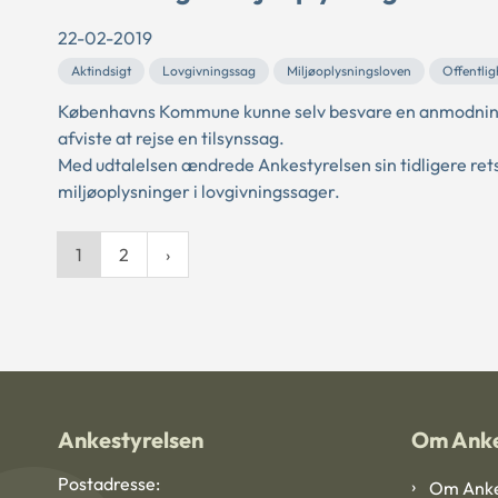
22-02-2019
Aktindsigt
Lovgivningssag
Miljøoplysningsloven
Offentli
Københavns Kommune kunne selv besvare en anmodning om
afviste at rejse en tilsynssag.
Med udtalelsen ændrede Ankestyrelsen sin tidligere retsop
miljøoplysninger i lovgivningssager.
1
2
Ankestyrelsen
Om Anke
Postadresse:
Om Anke