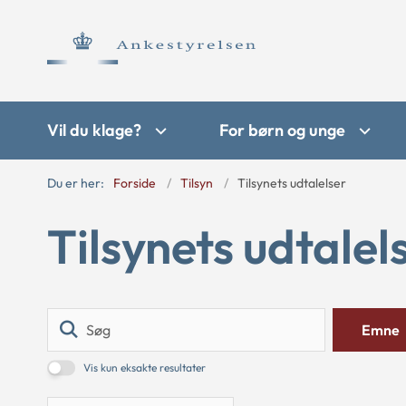
Vil du klage?
For børn og unge
Du er her:
Forside
Tilsyn
Tilsynets udtalelser
Tilsynets udtalel
Søg
Emne
Vis kun eksakte resultater