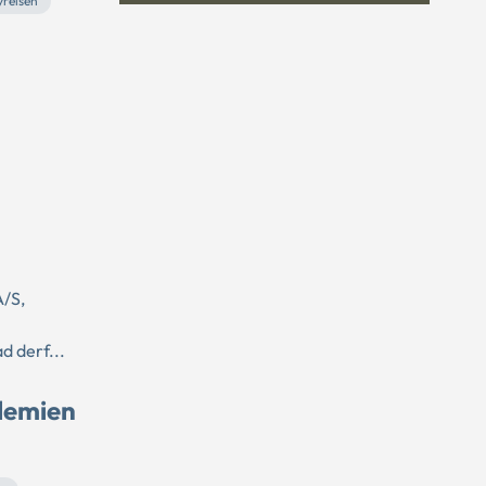
yrelsen
A/S,
d derf...
ndemien