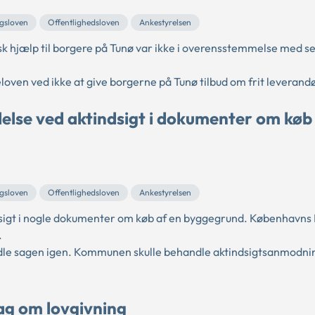
ngsloven
Offentlighedsloven
Ankestyrelsen
k hjælp til borgere på Tunø var ikke i overensstemmelse med s
ven ved ikke at give borgerne på Tunø tilbud om frit leverand
else ved aktindsigt i dokumenter om køb
ngsloven
Offentlighedsloven
Ankestyrelsen
igt i nogle dokumenter om køb af en byggegrund. Københav
.
e sagen igen. Kommunen skulle behandle aktindsigtsanmodni
sag om lovgivning