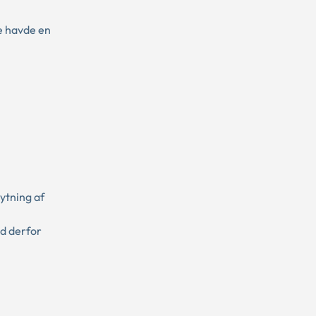
e havde en
ytning af
ad derfor