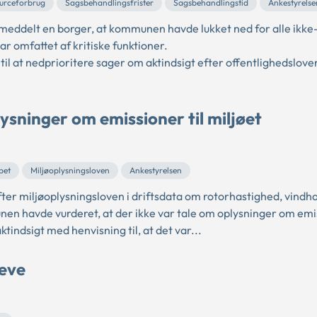
urceforbrug
Sagsbehandlingsfrister
Sagsbehandlingstid
Ankestyrelse
delt en borger, at kommunen havde lukket ned for alle ikke-
ar omfattet af kritiske funktioner.
til at nedprioritere sager om aktindsigt efter offentlighedslove
ysninger om emissioner til miljøet
bet
Miljøoplysningsloven
Ankestyrelsen
er miljøoplysningsloven i driftsdata om rotorhastighed, vindh
en havde vurderet, at der ikke var tale om oplysninger om emis
tindsigt med henvisning til, at det var...
reve