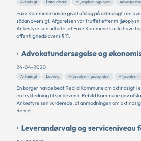
Aktindsigt
Dataudtræk
Miljøoplysningsloven
Ankestyrels
Faxe Kommune havde givet afslag på aktindsigt i en ove
sådan oversigt. Afgørelsen var truffet efter miljøoplysn
Ankestyrelsen udtalte, at Faxe Kommune skulle have tage
offentlighedslovens § 11.
Advokatundersøgelse og økonomisk
24-04-2020
Aktindsigt
Lovvalg
Miljøoplysningsbegrebet
Miljøoplysni
En borger havde bedt Rebild Kommune om aktindsigt i 
en trykledning til spildevand. Rebild Kommune gav afsla
Ankestyrelsen vurderede, at anmodningen om aktindsigt
Rebild...
Leverandørvalg og serviceniveau 