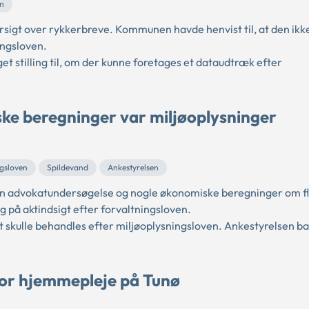
en
rsigt over rykkerbreve. Kommunen havde henvist til, at den ikk
ingsloven.
t stilling til, om der kunne foretages et dataudtræk efter
e beregninger var miljøoplysninger
ngsloven
Spildevand
Ankestyrelsen
en advokatundersøgelse og nogle økonomiske beregninger om fl
g på aktindsigt efter forvaltningsloven.
 skulle behandles efter miljøoplysningsloven. Ankestyrelsen b
for hjemmepleje på Tunø