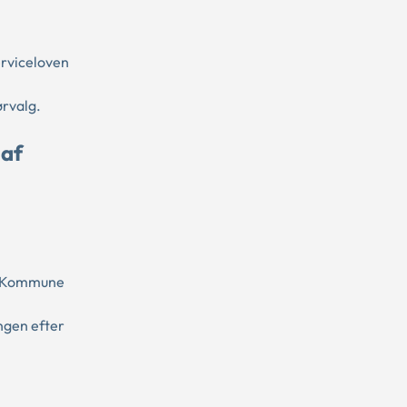
erviceloven
ørvalg.
 af
ns Kommune
ngen efter