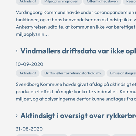
Aktindsigt
Miljøoplysningsloven
Offentlighedsloven
Resso
Vordingborg Kommune havde under coronapandemien med
funktioner, og at hans henvendelser om aktindsigt ikke v
Ankestyrelsen udtalte, at kommunen ikke var berettiget 
miljøoplysnin...
Vindmøllers driftsdata var ikke opl
10-09-2020
Aktindsigt
Drifts- eller forretningsforhold mv.
Emissionsbegre
Svendborg Kommune havde givet afslag på aktindsigt eft
produceret effekt på nogle konkrete vindmøller. Kommun
miljøet, og at oplysningerne derfor kunne undtages fra ak
Aktindsigt i oversigt over rykkerb
31-08-2020