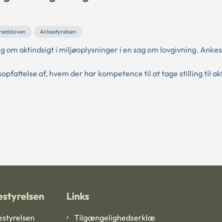
ghedsloven
Ankestyrelsen
 aktindsigt i miljøoplysninger i en sag om lovgivning. Ankes
fattelse af, hvem der har kompetence til at tage stilling til akt
styrelsen
Links
styrelsen
Tilgængelighedserklæ