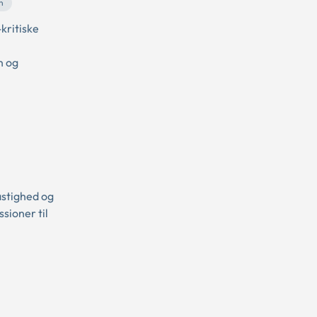
n
kritiske
n og
astighed og
sioner til