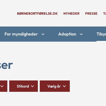
BØRNEBORTFØRELSE.DK
NYHEDER
PRESSE
T
For myndigheder
Adoption
Tilsy
ser
Stikord
Vælg år