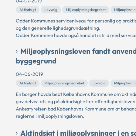
04-07-2019
Aktindsigt
Lovvalg
Miljøoplysningsbegrebet
Miljøoplysni
Odder Kommunes serviceniveau for personlig og praktis
og den generelle lighedsgrundsætning.
Odder Kommune havde også handlet i strid med servicelo
Miljøoplysningsloven fandt anvend
byggegrund
04-06-2019
Aktindsigt
Miljøoplysningsbegrebet
Lovvalg
Miljøoplysni
En borger havde bedt Københavns Kommune om aktinds
gav delvist afslag på aktindsigt efter offentlighedsloven
Ankestyrelsen bad Københavns Kommune om at behandl
reglerne i miljøoplysningsloven.
Aktindsigt i miljøoplysninger i en 