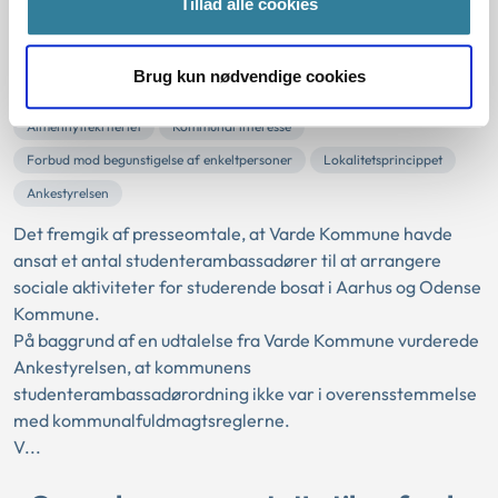
Tillad alle cookies
julebus
31-10-2025
Brug kun nødvendige cookies
Kommunalfuldmagten og myndighedsfuldmagten
Almennyttekriteriet
Kommunal interesse
Forbud mod begunstigelse af enkeltpersoner
Lokalitetsprincippet
Ankestyrelsen
Det fremgik af presseomtale, at Varde Kommune havde
ansat et antal studenterambassadører til at arrangere
sociale aktiviteter for studerende bosat i Aarhus og Odense
Kommune.
På baggrund af en udtalelse fra Varde Kommune vurderede
Ankestyrelsen, at kommunens
studenterambassadørordning ikke var i overensstemmelse
med kommunalfuldmagtsreglerne.
V...