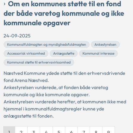
Om en kommunes støtte til en fond
der både varetog kommunale og ikke
kommunale opgaver
24-09-2025
Kommunalfuldmagten og myndighedsfuldmagten
Ankestyrelsen
Accessorisk virksomhed
Anlægsstøtte
Kommunal interesse
Kommunal støtte til erhvervsvirksomhed
Næstved Kommune ydede støtte til den erhvervsdrivende
fond Arena Næstved.
Ankestyrelsen vurderede, at fonden både varetog
kommunale og ikke kommunale opgaver.
Ankestyrelsen vurderede herefter, at kommunen ikke med
hjemmel i kommunalfuldmagtsregler kunne yde
anlægsstøtte til fonden.
1
2
3
4
5
6
7
8
9