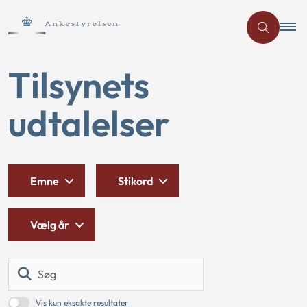
Tilsynets
udtalelser
Emne
Stikord
Vælg år
Søg
Vis kun eksakte resultater