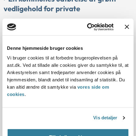
vedligehold for private
04-11-2025
Kommunalfuldmagten og myndighedsfuldmagten
Forbud mod handel og industri mv.
Kommunal interesse
Denne hjemmeside bruger cookies
Overskudskapacitet
Ankestyrelsen
Vi bruger cookies til at forbedre brugeroplevelsen på
Brønderslev Kommune havde indgået tre kontrakter om
ast.dk. Ved at tillade alle cookies giver du samtykke til, at
grønt vedligehold for to foreninger og kommunens eget
Ankestyrelsen samt tredjeparter anvender cookies på
forsyningsselskab.
hjemmesiden, blandt andet til indsamling af statistik. Du
Ankestyrelsen vurderede, at kommunen på det
kan altid ændre dit samtykke via
vores side om
foreliggende grundlag ikke med hjemmel i
cookies
.
kommunalfuldmagtsreglerne kunne sælge tjenesteydelser i
form af at udføre grønt vedligehold for private.
Om en kommunes
Vis detaljer
studenterambassadører og gratis