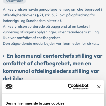
Ankestyrelsen
Ankestyrelsen havde genoptaget en sag om chefbegrebet i
offentlighedslovens § 21, stk. 3, 2. pkt. på opfordring fra
Indenrigs- og Sundhedsministeriet.
Ankestyrelsen vurderede på baggrund af en konkret
vurdering af sagens oplysninger, at en teamleders stilling
ikke var omfattet af chefbegrebet.
Den pågældende medarbejder var teamleder for cirka...
En kommunal centerchefs stilling var
omfattet af chefbegrebet, men en
kommunal afdelingsleders stilling var
det ikke
27-08-2024
Aktindsigt
Chefbegrebet
Offentlighedsloven
Personalesag
Ankestyrelsen
Denne hjemmeside bruger cookies