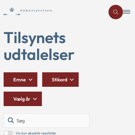
Tilsynets
udtalelser
Emne
Stikord
Vælg år
Søg
Vis kun eksakte resultater