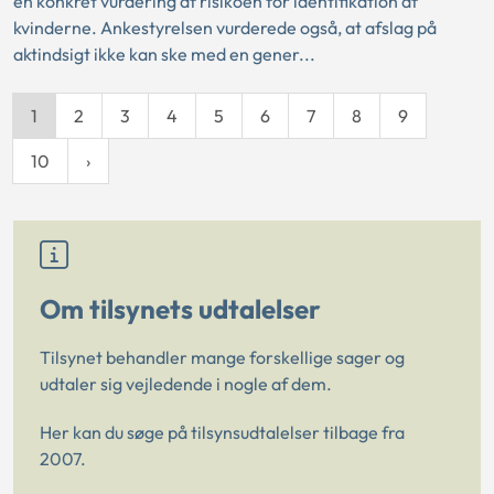
en konkret vurdering af risikoen for identifikation af
kvinderne. Ankestyrelsen vurderede også, at afslag på
aktindsigt ikke kan ske med en gener...
1
2
3
4
5
6
7
8
9
10
Om tilsynets udtalelser
Tilsynet behandler mange forskellige sager og
udtaler sig vejledende i nogle af dem.
Her kan du søge på tilsynsudtalelser tilbage fra
2007.