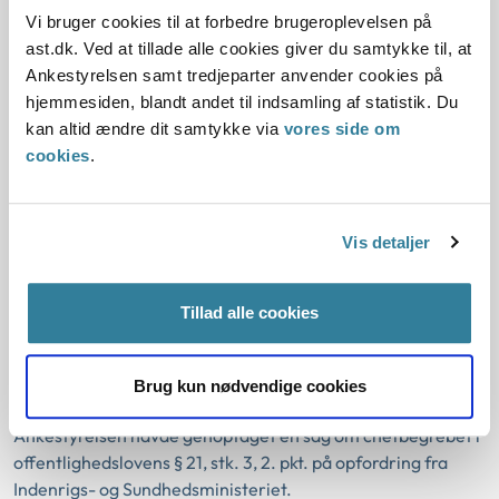
Vi bruger cookies til at forbedre brugeroplevelsen på
Ankestyrelsen havde genoptaget en sag om chefbegrebet i
ast.dk. Ved at tillade alle cookies giver du samtykke til, at
offentlighedslovens § 21, stk. 3, 2. pkt. på opfordring fra
Ankestyrelsen samt tredjeparter anvender cookies på
Indenrigs- og Sundhedsministeriet.
hjemmesiden, blandt andet til indsamling af statistik. Du
Ankestyrelsen vurderede fortsat på baggrund af en konkret
kan altid ændre dit samtykke via
vores side om
vurdering, at en centerchefs stilling var omfattet af
cookies
.
chefbegrebet. Pågældende var chef med instruktionsret
over for cirka 75 medarbejdere,...
En kommunal teamleders stilling var
Vis detaljer
ikke omfattet af chefbegrebet
Tillad alle cookies
27-08-2024
Aktindsigt
Chefbegrebet
Offentlighedsloven
Personalesag
Brug kun nødvendige cookies
Ankestyrelsen
Ankestyrelsen havde genoptaget en sag om chefbegrebet i
offentlighedslovens § 21, stk. 3, 2. pkt. på opfordring fra
Indenrigs- og Sundhedsministeriet.