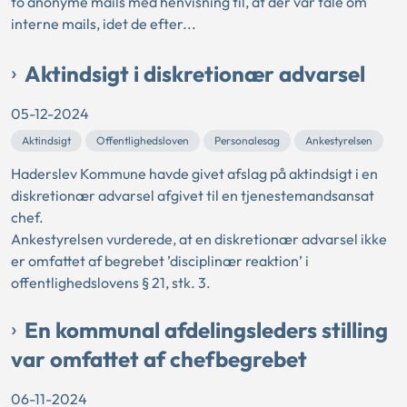
to anonyme mails med henvisning til, at der var tale om
interne mails, idet de efter...
Aktindsigt i diskretionær advarsel
05-12-2024
Aktindsigt
Offentlighedsloven
Personalesag
Ankestyrelsen
Haderslev Kommune havde givet afslag på aktindsigt i en
diskretionær advarsel afgivet til en tjenestemandsansat
chef.
Ankestyrelsen vurderede, at en diskretionær advarsel ikke
er omfattet af begrebet ’disciplinær reaktion’ i
offentlighedslovens § 21, stk. 3.
En kommunal afdelingsleders stilling
var omfattet af chefbegrebet
06-11-2024