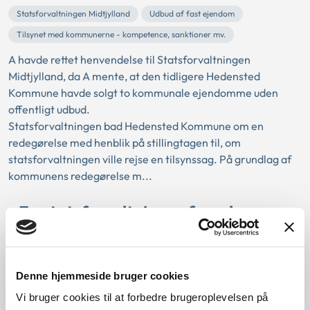
Statsforvaltningen Midtjylland
Udbud af fast ejendom
Tilsynet med kommunerne - kompetence, sanktioner mv.
A havde rettet henvendelse til Statsforvaltningen
Midtjylland, da A mente, at den tidligere Hedensted
Kommune havde solgt to kommunale ejendomme uden
offentligt udbud.
Statsforvaltningen bad Hedensted Kommune om en
redegørelse med henblik på stillingtagen til, om
statsforvaltningen ville rejse en tilsynssag. På grundlag af
kommunens redegørelse m...
En statsforvaltnings afgørelse om
suspension
04-10-2010
Denne hjemmeside bruger cookies
Tilsynet med kommunerne - kompetence, sanktioner mv.
Vi bruger cookies til at forbedre brugeroplevelsen på
Øvrig forvaltningsret
Statsforvaltningen Syddanmark