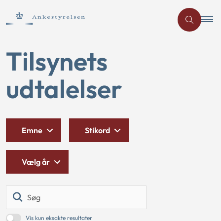
Tilsynets
udtalelser
Emne
Stikord
Vælg år
Søg
Vis kun eksakte resultater