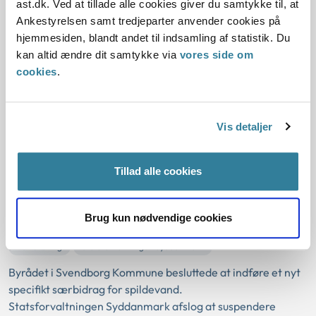
ast.dk. Ved at tillade alle cookies giver du samtykke til, at
Sanktioner
Partsbegrebet
Ankestyrelsen samt tredjeparter anvender cookies på
hjemmesiden, blandt andet til indsamling af statistik. Du
Statsforvaltningen Syddanmark havde truffet afgørelse om
kan altid ændre dit samtykke via
vores side om
ikke at suspendere Svendborg Kommunes beslutning om at
cookies
.
indføre et specifikt særbidrag for spildevand.
Statsforvaltningen afslog at genoptage sagen.
En statsforvaltnings afgørelse om
Vis detaljer
suspension
Tillad alle cookies
28-09-2010
Tilsynet med kommunerne - kompetence, sanktioner mv.
Brug kun nødvendige cookies
Øvrig forvaltningsret
Partsbegrebet
Sanktioner
Partshøring
Statsforvaltningen Syddanmark
Byrådet i Svendborg Kommune besluttede at indføre et nyt
specifikt særbidrag for spildevand.
Statsforvaltningen Syddanmark afslog at suspendere