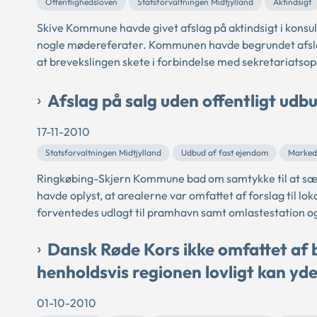
Offentlighedsloven
Statsforvaltningen Midtjylland
Aktindsigt
Skive Kommune havde givet afslag på aktindsigt i kons
nogle mødereferater. Kommunen havde begrundet afslag
at brevekslingen skete i forbindelse med sekretariatso
Afslag på salg uden offentligt ud
17-11-2010
Statsforvaltningen Midtjylland
Udbud af fast ejendom
Marked
Ringkøbing-Skjern Kommune bad om samtykke til at sæ
havde oplyst, at arealerne var omfattet af forslag til lo
forventedes udlagt til pramhavn samt omlastestation og 
Dansk Røde Kors ikke omfattet af 
henholdsvis regionen lovligt kan yde
01-10-2010