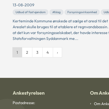
13-08-2009
Udbud af fast ejendom
Afslag
Forsyningsvirksomhed
Udb
Kerteminde Kommune ønskede at sælge et areal til det
Arealet skulle bruges til at etablere et regnvandsbassin
at det kun var forsyningsselskabet, der havde interesse 
Statsforvaltningen Syddanmark me...
1
2
3
4
Ankestyrelsen
Om Anke
Postadresse:
Om Anke