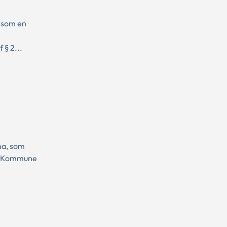
e som en
 § 2...
ma, som
ved Kommune