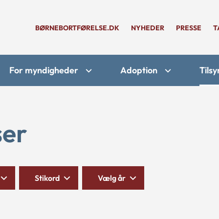
BØRNEBORTFØRELSE.DK
NYHEDER
PRESSE
T
For myndigheder
Adoption
Tilsy
ser
Stikord
Vælg år