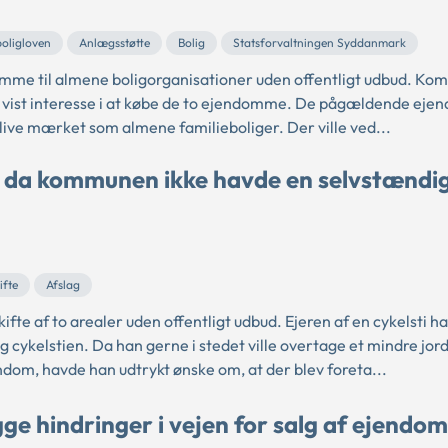
oligloven
Anlægsstøtte
Bolig
Statsforvaltningen Syddanmark
omme til almene boligorganisationer uden offentligt udbud. K
de vist interesse i at købe de to ejendomme. De pågældende ej
live mærket som almene familieboliger. Der ville ved...
e, da kommunen ikke havde en selvstændi
ifte
Afslag
 af to arealer uden offentligt udbud. Ejeren af en cykelsti h
ykelstien. Da han gerne i stedet ville overtage et mindre jor
dom, havde han udtrykt ønske om, at der blev foreta...
gge hindringer i vejen for salg af ejendom