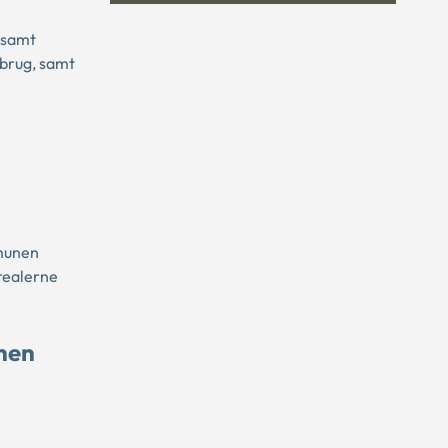
 samt
brug, samt
mmunen
Arealerne
unen