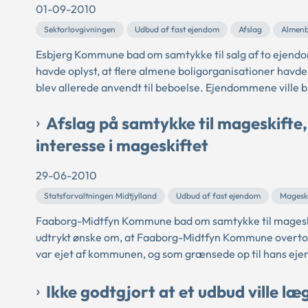
01-09-2010
Sektorlovgivningen
Udbud af fast ejendom
Afslag
Almenb
Esbjerg Kommune bad om samtykke til salg af to ejend
havde oplyst, at flere almene boligorganisationer hav
blev allerede anvendt til beboelse. Ejendommene ville b
Afslag på samtykke til mageskift
interesse i mageskiftet
29-06-2010
Statsforvaltningen Midtjylland
Udbud af fast ejendom
Magesk
Faaborg-Midtfyn Kommune bad om samtykke til mageskifte
udtrykt ønske om, at Faaborg-Midtfyn Kommune overtog c
var ejet af kommunen, og som grænsede op til hans ejen
Ikke godtgjort at et udbud ville læ