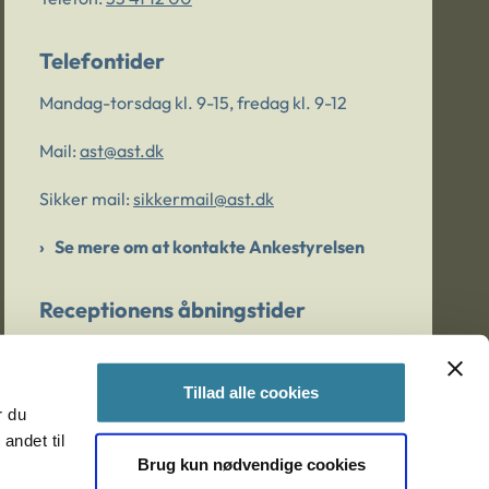
Telefontider
Mandag-torsdag kl. 9-15, fredag kl. 9-12
Mail:
ast@ast.dk
Sikker mail:
sikkermail@ast.dk
Se mere om at kontakte Ankestyrelsen
Receptionens åbningstider
Mandag-torsdag kl. 9-15, fredag kl. 9-13
Tillad alle cookies
r du
Er du bekymret for et barn/en ung?
andet til
Brug kun nødvendige cookies