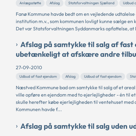
Anlægsstøtte
Afslag
Statsforvaltningen Sjælland
Udbud a
Fanø Kommune havde bedt om en vejledende udtalelse om
institution m.v., som kommunen lovligt kunne sælge en 
Det var Statsforvaltningen Syddanmarks opfattelse, at Da
Afslag på samtykke til salg af fast
ubetænkeligt at afskære andre tilb
27-09-2010
Udbud af fast ejendom
Afslag
Udbud af fast ejendom
Sta
Næstved Kommune bad om samtykke til salg af et areal p
ville opføre en ejendom med to ejerlejligheder - én til 
skulle herefter købe ejerlejligheden til ventehuset med o
Kommunen havde f...
Afslag på samtykke til salg uden 