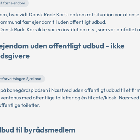
f fast ejendom
, hvorvidt Dansk Røde Kors i en konkret situation var at ans
kommunal fast ejendom til uden offentligt udbud.
nsk Røde Kors ikke var en institution m.v., som var omfattet af
 ejendom uden offentligt udbud - ikke
udsgivere
tsforvaltningen Sjælland
å banegårdspladsen i Næstved uden offentligt udbud til et fir
et ventehus med offentlige toiletter og én til cafe/kiosk. Næst
ffentlige toiletter.
udbud til byrådsmedlem