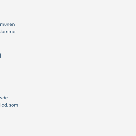
ommunen
endomme
g
avde
dlod, som