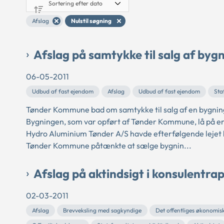
Afslag
Nulstil søgning
Afslag på samtykke til salg af byg
06-05-2011
Udbud af fast ejendom
Afslag
Udbud af fast ejendom
Sta
Tønder Kommune bad om samtykke til salg af en bygning
Bygningen, som var opført af Tønder Kommune, lå på e
Hydro Aluminium Tønder A/S havde efterfølgende leje
Tønder Kommune påtænkte at sælge bygnin...
Afslag på aktindsigt i konsulentra
02-03-2011
Afslag
Brevveksling med sagkyndige
Det offentliges økonomisk