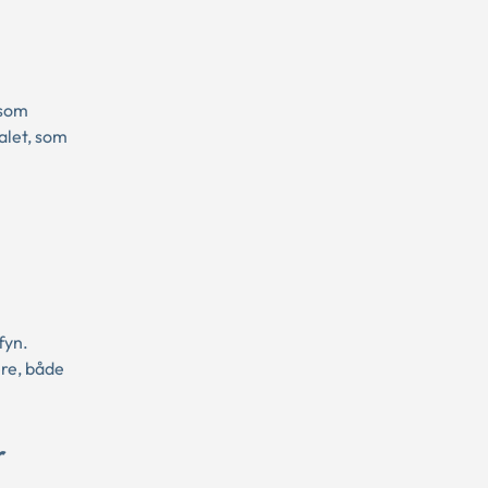
 som
alet, som
fyn.
re, både
r