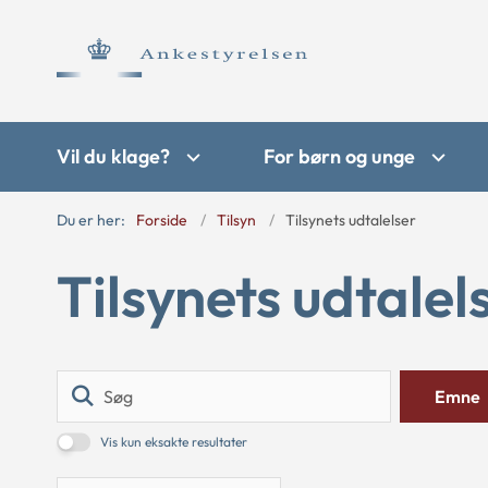
Vil du klage?
For børn og unge
Du er her:
Forside
Tilsyn
Tilsynets udtalelser
Tilsynets udtalel
Søg
Emne
Vis kun eksakte resultater