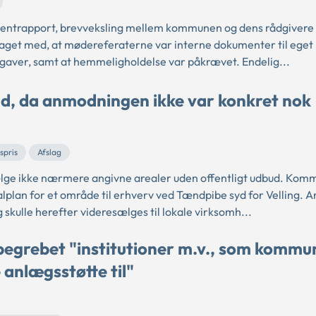
ulentrapport, brevveksling mellem kommunen og dens rådgivere
et med, at mødereferaterne var interne dokumenter til eget 
pgaver, samt at hemmeligholdelse var påkrævet. Endelig...
bud, da anmodningen ikke var konkret nok
spris
Afslag
lge ikke nærmere angivne arealer uden offentligt udbud. Ko
kalplan for et område til erhverv ved Tændpibe syd for Velling. 
skulle herefter videresælges til lokale virksomh...
begrebet "institutioner m.v., som komm
 anlægsstøtte til"