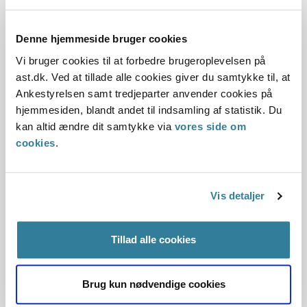
En kommunes støtte til et universitet
10-06-2008
Denne hjemmeside bruger cookies
Kommunal interesse
Lokalitetsprincippet
Lukkede døre
Vi bruger cookies til at forbedre brugeroplevelsen på
ast.dk. Ved at tillade alle cookies giver du samtykke til, at
Mødeoffentlighed
Statsforvaltningen Midtjylland
Ankestyrelsen samt tredjeparter anvender cookies på
Kolding Kommune havde givet en hensigtserklæring om at
hjemmesiden, blandt andet til indsamling af statistik. Du
ville støtte Syddansk Universitet. Statsforvaltningen
kan altid ændre dit samtykke via
vores side om
Midtjylland udtalte, at kommunen kun kunne yde den
cookies
.
nævnte støtte til Syddansk Universitet, hvis der var en klar
hjemmel i lovgivningen til det. En sådan hjemmel kunne
være et aktstykke, der præcist og konkret angav, hvilken
Vis detaljer
gældende materiel...
Kommunalbestyrelsen havde
Tillad alle cookies
behandlet en sag for lukkede døre
Brug kun nødvendige cookies
14-05-2008