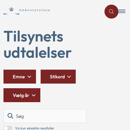
Tilsynets
udtalelser
Emne
Stikord
Vælg år
Søg
Vis kun eksakte resultater