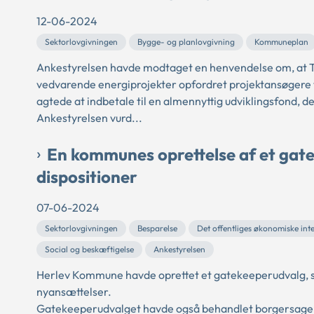
12-06-2024
Sektorlovgivningen
Bygge- og planlovgivning
Kommuneplan
Ankestyrelsen havde modtaget en henvendelse om, at 
vedvarende energiprojekter opfordret projektansøgere ti
agtede at indbetale til en almennyttig udviklingsfond, d
Ankestyrelsen vurd...
En kommunes oprettelse af et gat
dispositioner
07-06-2024
Sektorlovgivningen
Besparelse
Det offentliges økonomiske int
Social og beskæftigelse
Ankestyrelsen
Herlev Kommune havde oprettet et gatekeeperudvalg, s
nyansættelser.
Gatekeeperudvalget havde også behandlet borgersager, 