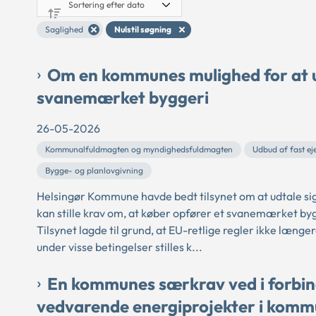
Saglighed
Nulstil søgning
Om en kommunes mulighed for at 
svanemærket byggeri
26-05-2026
Kommunalfuldmagten og myndighedsfuldmagten
Udbud af fast e
Bygge- og planlovgivning
Helsingør Kommune havde bedt tilsynet om at udtale si
kan stille krav om, at køber opfører et svanemærket by
Tilsynet lagde til grund, at EU-retlige regler ikke længe
under visse betingelser stilles k...
En kommunes særkrav ved i forbin
vedvarende energiprojekter i kommu