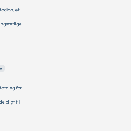
adion, et
ngsretlige
te
tatning for
 pligt til