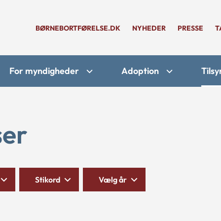
BØRNEBORTFØRELSE.DK
NYHEDER
PRESSE
T
For myndigheder
Adoption
Tilsy
ser
Stikord
Vælg år