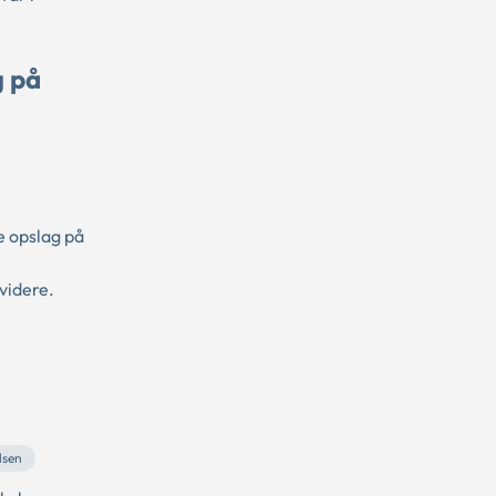
g på
e opslag på
videre.
lsen