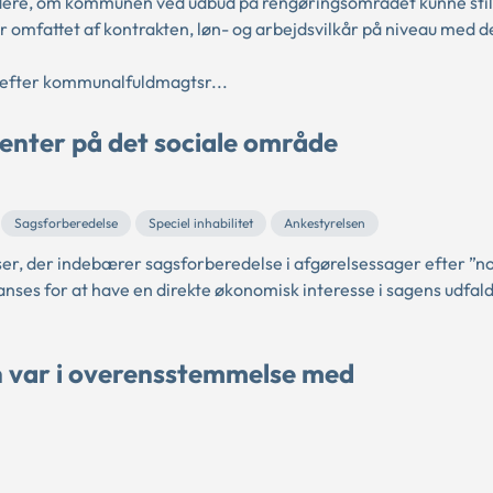
re, om kommunen ved udbud på rengøringsområdet kunne still
ar omfattet af kontrakten, løn- og arbejdsvilkår på niveau med d
gt efter kommunalfuldmagtsr...
enter på det sociale område
Sagsforberedelse
Speciel inhabilitet
Ankestyrelsen
ser, der indebærer sagsforberedelse i afgørelsessager efter ”n
anses for at have en direkte økonomisk interesse i sagens udfa
n var i overensstemmelse med