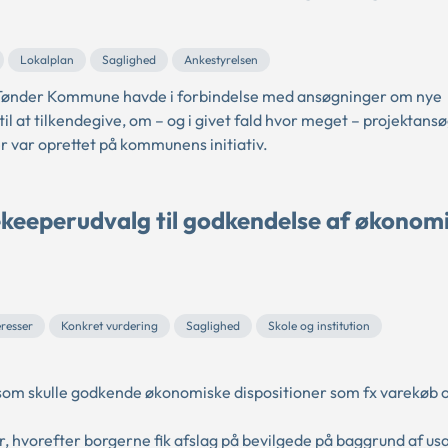
Lokalplan
Saglighed
Ankestyrelsen
Tønder Kommune havde i forbindelse med ansøgninger om nye
l at tilkendegive, om – og i givet fald hvor meget – projektans
er var oprettet på kommunens initiativ.
ekeeperudvalg til godkendelse af økonom
eresser
Konkret vurdering
Saglighed
Skole og institution
om skulle godkende økonomiske dispositioner som fx varekøb 
hvorefter borgerne fik afslag på bevilgede på baggrund af usa