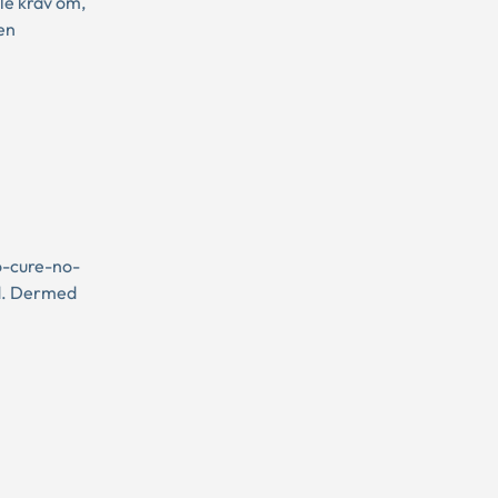
e krav om,
en
o-cure-no-
ld. Dermed