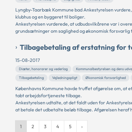
Lyngby-Taarbæk Kommune bad Ankestyrelsen vurdere, 
klubhus og en byggeret til boliger.
Ankestyrelsen vurderede, at udbudsvilkårene var i ov
grundsætninger om saglighed og økonomisk forsvarlig f
Tilbagebetaling af erstatning for 
15-08-2017
Diæter, honorarer og vederlag
Kommunalbestyrelsen og dens udva
Tilbagebetaling
Vejledningspligt
Økonomisk forsvarlighed
Københavns Kommune havde truffet afgørelse om, at et 
tabt arbejdsfortjeneste tilbage.
Ankestyrelsen udtalte, at det faldt uden for Ankestyrelse
at betale det udbetalte beløb tilbage. Afgørelsen heraf h
1
2
3
4
5