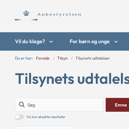
Vil du klage?
For børn og unge
Du er her:
Forside
Tilsyn
Tilsynets udtalelser
Tilsynets udtalel
Søg
Emne
Vis kun eksakte resultater