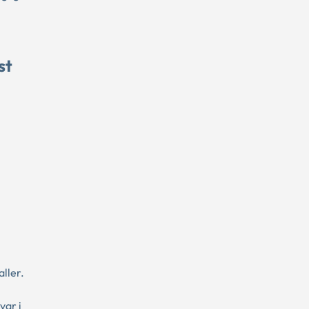
st
ller.
var i