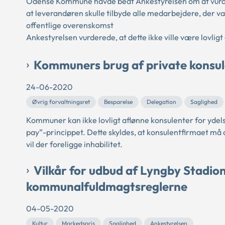
Odense Kommune havde bedt Ankestyrelsen om at vurde
at leverandøren skulle tilbyde alle medarbejdere, der v
offentlige overenskomst
Ankestyrelsen vurderede, at dette ikke ville være lovli
Kommuners brug af private konsul
24-06-2020
Øvrig forvaltningsret
Besparelse
Delegation
Saglighed
Kommuner kan ikke lovligt aflønne konsulenter for ydel
pay”-princippet. Dette skyldes, at konsulentfirmaet må 
vil der foreligge inhabilitet.
Vilkår for udbud af Lyngby Stadio
kommunalfuldmagtsreglerne
04-05-2020
Kultur
Markedspris
Saglighed
Ankestyrelsen