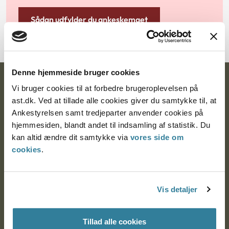
Sådan udfylder du ankeskemaet
Denne hjemmeside bruger cookies
Ankestyrelsen
Vi bruger cookies til at forbedre brugeroplevelsen på
ast.dk. Ved at tillade alle cookies giver du samtykke til, at
Postadresse:
Ankestyrelsen samt tredjeparter anvender cookies på
hjemmesiden, blandt andet til indsamling af statistik. Du
Nytorv 7, 2. sal
kan altid ændre dit samtykke via
vores side om
9000 Aalborg
cookies
.
Ankestyrelsen Aalborg
Vis detaljer
Ankestyrelsen København
Tillad alle cookies