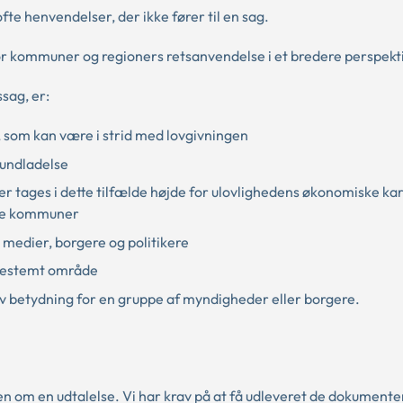
r ofte henvendelser, der ikke fører til en sag.
or kommuner og regioners retsanvendelse i et bredere perspekti
ssag, er:
, som kan være i strid med lovgivningen
r undladelse
Der tages i dette tilfælde højde for ulovlighedens økonomiske kar
ede kommuner
medier, borgere og politikere
t bestemt område
iv betydning for en gruppe af myndigheder eller borgere.
n om en udtalelse. Vi har krav på at få udleveret de dokumenter