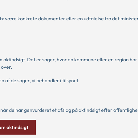
an fx være konkrete dokumenter eller en udtalelse fra det ministe
m aktindsigt. Det er sager, hvor en kommune eller en region har
 over.
 af de sager, vi behandler i tilsynet.
år de har genvurderet et afslag på aktindsigt efter offentligh
m aktindsigt