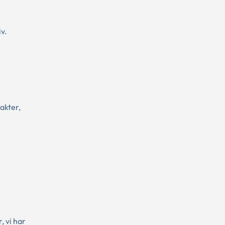
v.
akter,
, vi har