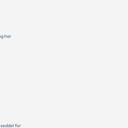
og har
eseddel for