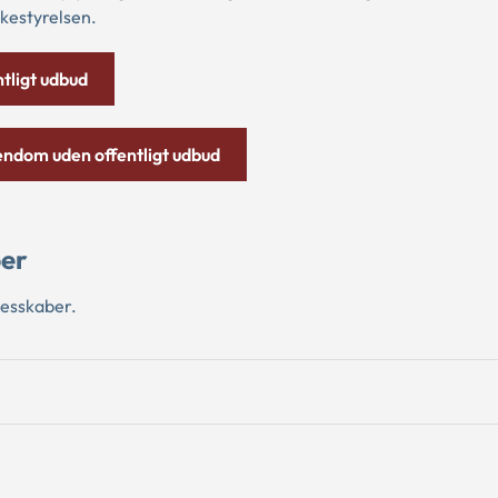
nkestyrelsen.
tligt udbud
endom uden offentligt udbud
ber
lesskaber.