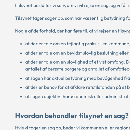
I tilsynet beslutter vi selv, om vi vil rejse en sag, og vi få
Tilsynet tager sager op, som har væsentlig betydning f
Nogle af de forhold, der kan føre til, at vi rejser en tilsyn
at der er tale om en fejlagtig praksis i en kommune
at der er tale om en bevidst ulovlig beslutning elle
at der er tale om en ulovlighed af et vist omfang. 
antallet af berørte borgere og antallet af omfatt
at sagen har aktuel betydning med bevågenhed fra 
at der er behov for at afklare retstilstanden på e
at sagen objektivt har økonomisk eller administrat
Hvordan behandler tilsynet en sag?
Hvis vi tager en sag op, beder vi kommunen eller regione