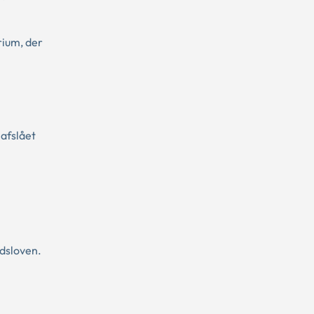
rium, der
 afslået
edsloven.