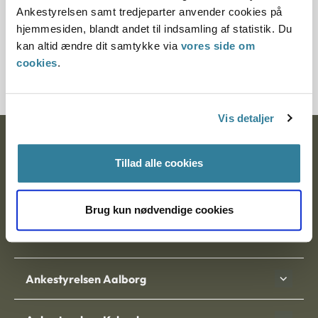
Ankestyrelsen samt tredjeparter anvender cookies på
Rejseafregning
hjemmesiden, blandt andet til indsamling af statistik. Du
kan altid ændre dit samtykke via
vores side om
cookies
.
Uenighed mellem kommuner
Vis detaljer
Ankestyrelsen
Tillad alle cookies
Postadresse:
Nytorv 7, 2. sal
Brug kun nødvendige cookies
9000 Aalborg
Ankestyrelsen Aalborg