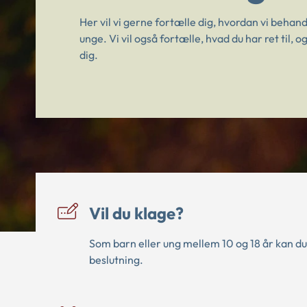
Her vil vi gerne fortælle dig, hvordan vi beha
unge. Vi vil også fortælle, hvad du har ret til,
dig.
Vil du klage?
Som barn eller ung mellem 10 og 18 år kan d
beslutning.