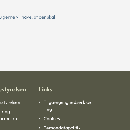
 gerne vil have, at der skal
styrelsen
Links
styrelsen
Tilgængelighedserklæ
ring
er og
formularer
Cookies
Persondatapolitik