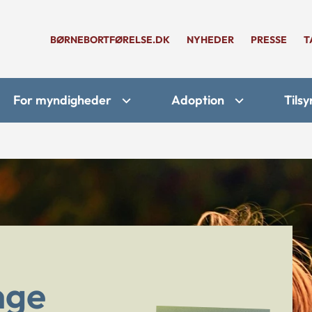
BØRNEBORTFØRELSE.DK
NYHEDER
PRESSE
T
For myndigheder
Adoption
Tilsy
nge