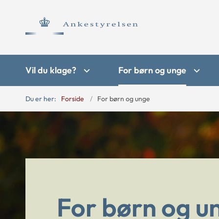
Vil du klage?
For børn og unge
Du er her:
Forside
For børn og unge
For børn og u