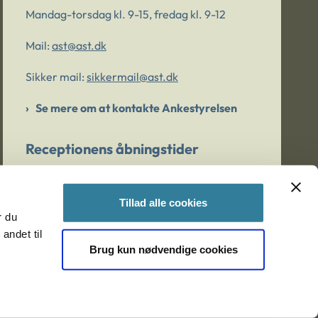
Mandag-torsdag kl. 9-15, fredag kl. 9-12
Mail:
ast@ast.dk
Sikker mail:
sikkermail@ast.dk
Se mere om at kontakte Ankestyrelsen
Receptionens åbningstider
Mandag-torsdag kl. 9-15, fredag kl. 9-13
Tillad alle cookies
r du
Er du bekymret for et barn/en ung?
andet til
Brug kun nødvendige cookies