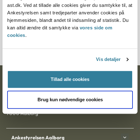
min sag?
ast.dk. Ved at tillade alle cookies giver du samtykke til, at
Ankestyrelsen samt tredjeparter anvender cookies på
Skal jeg undersøges af Ankestyrelsens
hjemmesiden, blandt andet til indsamling af statistik. Du
lægekonsulent?
kan altid ændre dit samtykke via
vores side om
cookies
.
Hvad er en partsrepræsentant?
Vis detaljer
Ankestyrelsen
Tillad alle cookies
Postadresse:
Brug kun nødvendige cookies
Nytorv 7, 2. sal
9000 Aalborg
Ankestyrelsen Aalborg