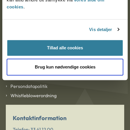
cookies
.
Om Ankestyrelsen
Om Ankestyrelsen
Vis detaljer
Blanketter og kontaktformularer
Tillad alle cookies
Links
Brug kun nødvendige cookies
Tilgængelighedserklæring
Cookies
Persondatapolitik
Whistleblowerordning
Kontaktinformation
Telefon:
33 41 12 00