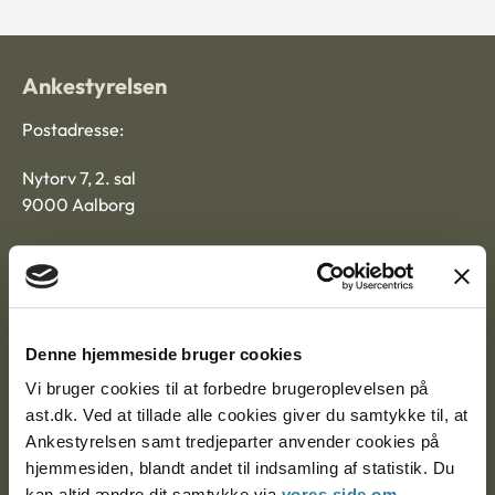
Ankestyrelsen
Postadresse:
Nytorv 7, 2. sal
9000 Aalborg
Ankestyrelsen Aalborg
Ankestyrelsen København
Denne hjemmeside bruger cookies
Vi bruger cookies til at forbedre brugeroplevelsen på
ast.dk. Ved at tillade alle cookies giver du samtykke til, at
EAN: 57 98 000 35 48 21
Ankestyrelsen samt tredjeparter anvender cookies på
CVR: 1007 4002
hjemmesiden, blandt andet til indsamling af statistik. Du
kan altid ændre dit samtykke via
vores side om