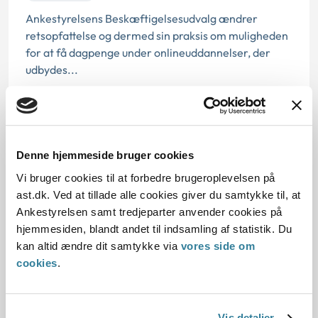
Ankestyrelsens Beskæftigelsesudvalg ændrer
retsopfattelse og dermed sin praksis om muligheden
for at få dagpenge under onlineuddannelser, der
udbydes...
Mulighed for at få genoptaget
Denne hjemmeside bruger cookies
pensionssager efter ny praksis om
Vi bruger cookies til at forbedre brugeroplevelsen på
bopælstid for medrejsende samlevere
ast.dk. Ved at tillade alle cookies giver du samtykke til, at
Ankestyrelsen samt tredjeparter anvender cookies på
03-07-2026
hjemmesiden, blandt andet til indsamling af statistik. Du
Udbetaling Danmark
Social
kan altid ændre dit samtykke via
vores side om
cookies
.
Ankestyrelsen har med principmeddelelse 6-26
ændret praksis for opgørelse af dansk bopælstid ved
beregning af pension. Praksisændringen betyder, at
Vis detaljer