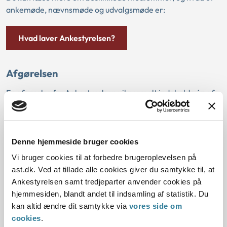
ankemøde, nævnsmøde og udvalgsmøde er:
Hvad laver Ankestyrelsen?
Afgørelsen
En afgørelse fra Ankestyrelsen vil normalt indeholde én af
tre muligheder:
Stadfæstelse
Denne hjemmeside bruger cookies
Vi bruger cookies til at forbedre brugeroplevelsen på
Vi er enige i den afgørelse, der er klaget over.
ast.dk. Ved at tillade alle cookies giver du samtykke til, at
Ankestyrelsen samt tredjeparter anvender cookies på
Ændring/ophævelse
hjemmesiden, blandt andet til indsamling af statistik. Du
Vi er helt eller delvist uenige i den afgørelse, der er
kan altid ændre dit samtykke via
vores side om
klaget over. Derfor ændrer vi afgørelsen.
cookies
.