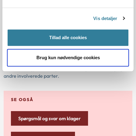
Hjemvisning
Vis detaljer
Vi sender sagen tilbage til den myndighed, du har
klaget over. Det kan for eksempel ske, fordi vi
mangler oplysninger. Myndigheden skal herefter
Tillad alle cookies
behandle og afgøre sagen igen.
Brug kun nødvendige cookies
Når vi har afgjort din sag, sender vi afgørelsen til dig og
andre involverede parter.
SE OGSÅ
Spørgsmål og svar om klager