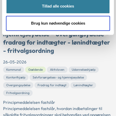
Tillad alle cookies
Ankestyrelsens principmeddelelse 7-
26 om uddannelseshjælp –
Brug kun nødvendige cookies
kontanthjælp – selvforsørgelses- og
hjemrejseydelse – overgangsydelse –
fradrag for indtægter - lønindtægter
- fritvalgsordning
26-05-2026
Kommunal
Gældende
Aktivloven
Udannelseshjælp
Kontanthjælp
Selvforsørgelses- og hjemrejseydelse
Overgangsydelse
Fradrag for indtægt
Lønindtægter
Fritvalgsordning
Principmeddelelsen fastslår
Principmeddelelsen fastslår, hvordan indbetalinger til
såkaldte fritvalgsordninger skal behandles ved opgørelsen