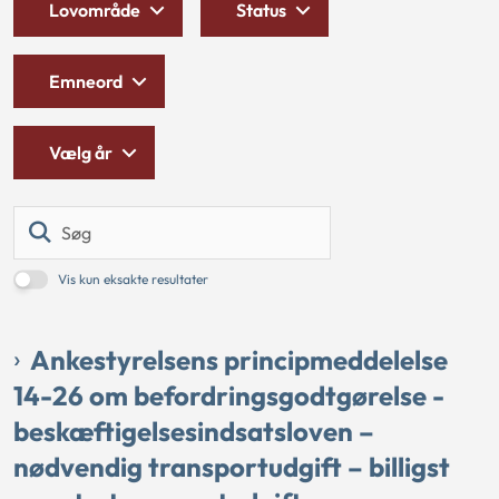
Lovområde
Status
Emneord
Vælg år
Søg
Vis kun eksakte resultater
Ankestyrelsens principmeddelelse
14-26 om befordringsgodtgørelse -
beskæftigelsesindsatsloven –
nødvendig transportudgift – billigst