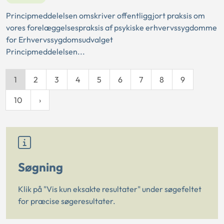
Principmeddelelsen omskriver offentliggjort praksis om
vores forelæggelsespraksis af psykiske erhvervssygdomme
for Erhvervssygdomsudvalget
Principmeddelelsen...
1
2
3
4
5
6
7
8
9
10
Søgning
Klik på "Vis kun eksakte resultater" under søgefeltet
for præcise søgeresultater.