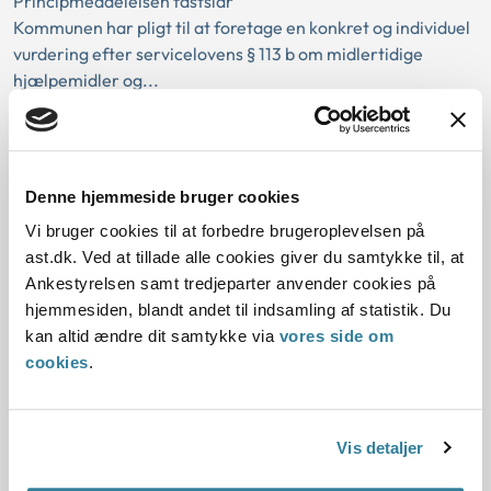
Principmeddelelsen fastslår
Kommunen har pligt til at foretage en konkret og individuel
vurdering efter servicelovens § 113 b om midlertidige
hjælpemidler og...
Ankestyrelsens principmeddelelse 8-
26 om sygedagpenge – anden aktør –
Denne hjemmeside bruger cookies
sagsforberedelse
Vi bruger cookies til at forbedre brugeroplevelsen på
01-06-2026
ast.dk. Ved at tillade alle cookies giver du samtykke til, at
Ankestyrelsen samt tredjeparter anvender cookies på
Kommunal
Sygedagpengeloven
Gældende
Sygedagpenge
hjemmesiden, blandt andet til indsamling af statistik. Du
Anden aktør
Delegation
Sagsforberedelse
kan altid ændre dit samtykke via
vores side om
Indstilling til afgørelse
cookies
.
Principmeddelelsen fastslår
Det kræver hjemmel i en lov, hvis en kommune vil
overdrage sin afgørelseskompetence til en anden aktør
Vis detaljer
(ekstern delegation). Der e...