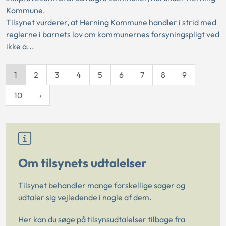
Kommune.
Tilsynet vurderer, at Herning Kommune handler i strid med
reglerne i barnets lov om kommunernes forsyningspligt ved
ikke a...
1
2
3
4
5
6
7
8
9
10
Om tilsynets udtalelser
Tilsynet behandler mange forskellige sager og
udtaler sig vejledende i nogle af dem.
Her kan du søge på tilsynsudtalelser tilbage fra