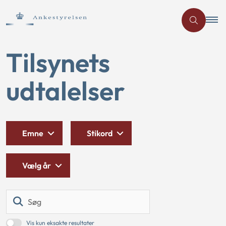
Tilsynets
udtalelser
Emne
Stikord
Vælg år
Søg
Vis kun eksakte resultater