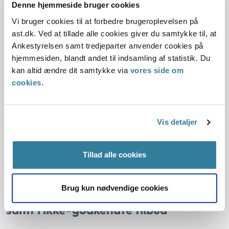
Denne hjemmeside bruger cookies
Sektorlovgivningen
Ankestyrelsen
Barnets lov
Botilbud
Vi bruger cookies til at forbedre brugeroplevelsen på
Godkendelse
Opholdssted
ast.dk. Ved at tillade alle cookies giver du samtykke til, at
Tilsynet var blevet opmærksom på, at Aarhus Kommunes
Ankestyrelsen samt tredjeparter anvender cookies på
praksis for brug af ikke-godkendte botilbud efter barnets
hjemmesiden, blandt andet til indsamling af statistik. Du
lov § 12, stk. 3 muligvis ikke var i overensstemmelse med
kan altid ændre dit samtykke via
vores side om
reglerne.
cookies
.
Tilsynet vurderede, at Aarhus Kommune ikke handlede i
strid med reglerne i barnets lov om anbringelse af børn og
unge i ikke-godkendte botilbud.
Vis detaljer
Rødovre Kommunes praksis for
Tillad alle cookies
anbringelse af børn og unge på egne
værelser, kollegier eller
Brug kun nødvendige cookies
kollegielignende børne- og ungehjem
samt i ikke-godkendte tilbud