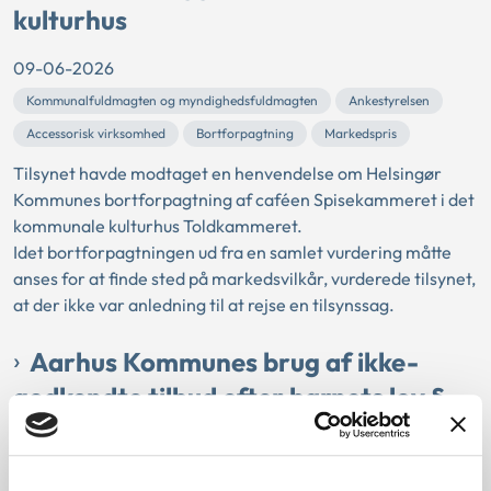
kulturhus
09-06-2026
Kommunalfuldmagten og myndighedsfuldmagten
Ankestyrelsen
Accessorisk virksomhed
Bortforpagtning
Markedspris
Tilsynet havde modtaget en henvendelse om Helsingør
Kommunes bortforpagtning af caféen Spisekammeret i det
kommunale kulturhus Toldkammeret.
Idet bortforpagtningen ud fra en samlet vurdering måtte
anses for at finde sted på markedsvilkår, vurderede tilsynet,
at der ikke var anledning til at rejse en tilsynssag.
Aarhus Kommunes brug af ikke-
godkendte tilbud efter barnets lov §
12, stk. 3
04-06-2026