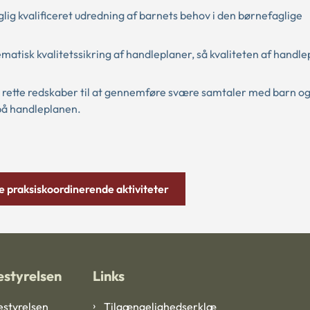
lig kvalificeret udredning af barnets behov i den børnefaglige
tisk kvalitetssikring af handleplaner, så kvaliteten af handl
rette redskaber til at gennemføre svære samtaler med barn og
på handleplanen.
 praksiskoordinerende aktiviteter
styrelsen
Links
styrelsen
Tilgængelighedserklæ