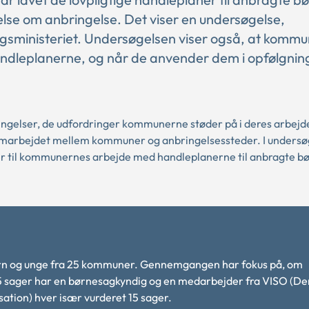
lse om anbringelse. Det viser en undersøgelse,
rigsministeriet. Undersøgelsen viser også, at komm
andleplanerne, og når de anvender dem i opfølgnin
ingelser, de udfordringer kommunerne støder på i deres arbej
samarbejdet mellem kommuner og anbringelsessteder. I unders
 til kommunernes arbejde med handleplanerne til anbragte bø
rn og unge fra 25 kommuner. Gennemgangen har fokus på, om
225 sager har en børnesagkyndig og en medarbejder fra VISO (De
ation) hver især vurderet 15 sager.