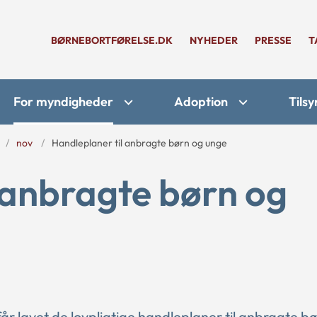
BØRNEBORTFØRELSE.DK
NYHEDER
PRESSE
T
For myndigheder
Adoption
Tilsy
nov
Handleplaner til anbragte børn og unge
 anbragte børn og
får lavet de lovpligtige handleplaner til anbragte b