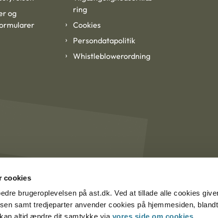
ring
er og
formularer
Cookies
Persondatapolitik
Whistleblowerordning
 cookies
rbedre brugeroplevelsen på ast.dk. Ved at tillade alle cookies give
lsen samt tredjeparter anvender cookies på hjemmesiden, blandt 
u kan altid ændre dit samtykke via
vores side om cookies
.