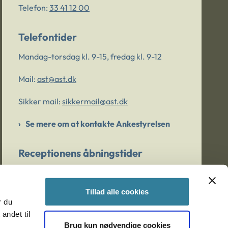
Telefon:
33 41 12 00
Telefontider
Mandag-torsdag kl. 9-15, fredag kl. 9-12
Mail:
ast@ast.dk
Sikker mail:
sikkermail@ast.dk
Se mere om at kontakte Ankestyrelsen
Receptionens åbningstider
Mandag-torsdag kl. 9-15, fredag kl. 9-13
Tillad alle cookies
r du
Er du bekymret for et barn/en ung?
andet til
Brug kun nødvendige cookies