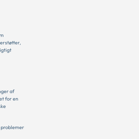
om
erstøtter,
igtigt
nger af
t for en
ske
e problemer