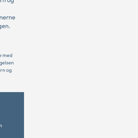
unerne
gen.
de med
øgelsen
rn og
n