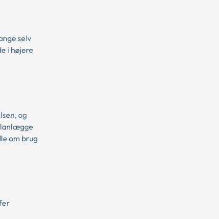
ange selv
e i højere
lsen, og
 planlægge
dle om brug
fer