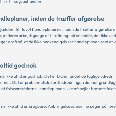
t skift i sagsbehandler.
leplaner, inden de træffer afgørelse
ældent får lavet handleplanerne, inden de træffer afgørelse 
 at deres arbejdsgange er tilrettelagt på en måde, der ikke und
ger også på, at de ikke nødvendigvis ser handleplanen som et v
 altid god nok
e ikke altid er god nok. Det er blandt andet de faglige udredni
emer. Det er problematisk, fordi udredningen danner grundlage
 at fokusområderne i handleplanen ikke afspejler barnets fakti
ne ikke altid er brugbare. Anbringelsesstederne peger på fler