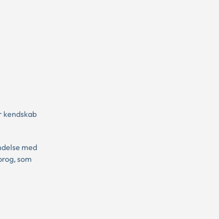
ar kendskab
indelse med
sprog, som