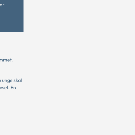
er.
emmet.
n unge skal
vsel. En