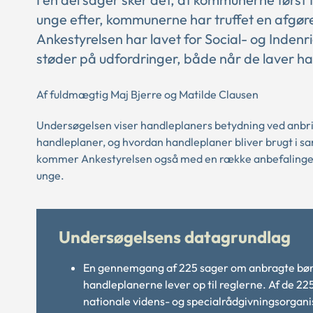
unge efter, kommunerne har truffet en afgøre
Ankestyrelsen har lavet for Social- og Inden
støder på udfordringer, både når de laver h
Af fuldmægtig Maj Bjerre og Matilde Clausen
Undersøgelsen viser handleplaners betydning ved anbr
handleplaner, og hvordan handleplaner bliver brugt i 
kommer Ankestyrelsen også med en række anbefalinger
unge.
Undersøgelsens datagrundlag
En gennemgang af 225 sager om anbragte bø
handleplanerne lever op til reglerne. Af de 
nationale videns- og specialrådgivningsorganis