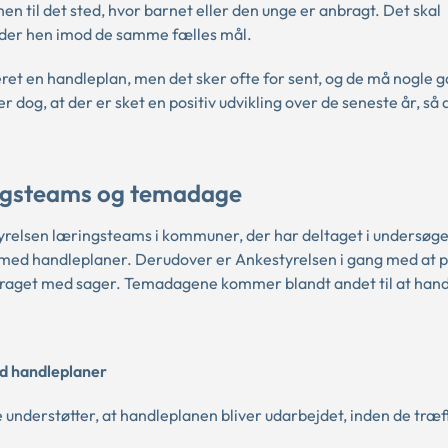
 til det sted, hvor barnet eller den unge er anbragt. Det skal
ejder hen imod de samme fælles mål.
ret en handleplan, men det sker ofte for sent, og de må nogle g
dog, at der er sket en positiv udvikling over de seneste år, så d
ingsteams og temadage
elsen læringsteams i kommuner, der har deltaget i undersøge
e med handleplaner. Derudover er Ankestyrelsen i gang med at
draget med sager. Temadagene kommer blandt andet til at han
d handleplaner
understøtter, at handleplanen bliver udarbejdet, inden de træf