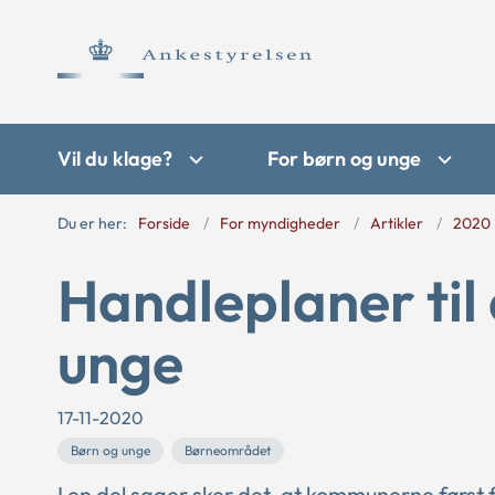
Vil du klage?
For børn og unge
Du er her:
Forside
For myndigheder
Artikler
2020
Handleplaner til
unge
17-11-2020
Børn og unge
Børneområdet
I en del sager sker det, at kommunerne først 