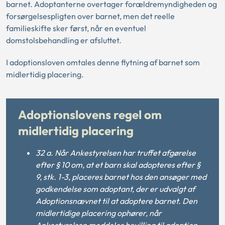
barnet. Adoptanterne overtager forældremyndigheden og
forsørgelsespligten over barnet, men det reelle
familieskifte sker først, når en eventuel
domstolsbehandling er afsluttet.
I adoptionsloven omtales denne flytning af barnet som
midlertidig placering.
Adoptionslovens regel om
midlertidig placering
32 a.
Når Ankestyrelsen har truffet afgørelse
efter § 10 om, at et barn skal adopteres efter §
9, stk. 1-3, placeres barnet hos den ansøger med
godkendelse som adoptant, der er udvalgt af
Adoptionsnævnet til at adoptere barnet. Den
midlertidige placering ophører, når
Ankestyrelsen meddeler bevilling til adoption