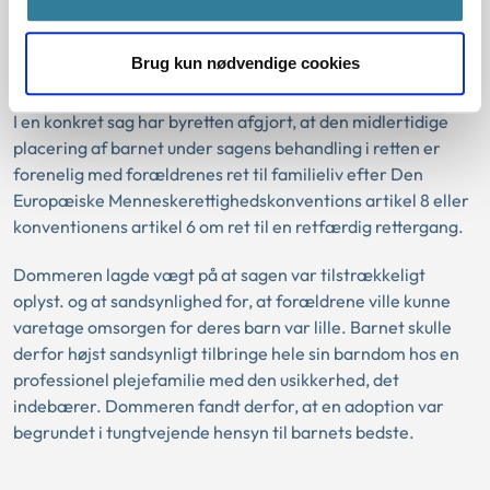
Er der konflikt med
Brug kun nødvendige cookies
menneskerettighederne?
I en konkret sag har byretten afgjort, at den midlertidige
placering af barnet under sagens behandling i retten er
forenelig med forældrenes ret til familieliv efter Den
Europæiske Menneskerettighedskonventions artikel 8 eller
konventionens artikel 6 om ret til en retfærdig rettergang.
Dommeren lagde vægt på at sagen var tilstrækkeligt
oplyst. og at sandsynlighed for, at forældrene ville kunne
varetage omsorgen for deres barn var lille. Barnet skulle
derfor højst sandsynligt tilbringe hele sin barndom hos en
professionel plejefamilie med den usikkerhed, det
indebærer. Dommeren fandt derfor, at en adoption var
begrundet i tungtvejende hensyn til barnets bedste.