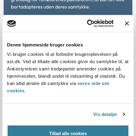
bortadopteres uden deres samtykke.
De kommende adoptanter skal sikres
anonymitet
Denne hjemmeside bruger cookies
Vi bruger cookies til at forbedre brugeroplevelsen på
Da den midlertidige placering ikke er en anbringelse efter
ast.dk. Ved at tillade alle cookies giver du samtykke til, at
serviceloven, er den kommende adoptivfamilie ikke en
Ankestyrelsen samt tredjeparter anvender cookies på
plejefamilie. Det betyder, at den kommende adoptivfamilie
hjemmesiden, blandt andet til indsamling af statistik. Du
har ret til, at deres anonymitet i forhold til de biologiske
kan altid ændre dit samtykke via
vores side om
forældre opretholdes under den midlertidige placering.
cookies
.
Adoptanters ret til at være anonyme er et grundlæggende
hensyn i fremmedadoption, hvor den oprindelige slægt ikke
ved, hvem der adopterer deres barn. Det hensyn er også
Vis detaljer
vigtigt, imens barnet er midlertidigt placeret hos de
kommende adoptanter.
Tillad alle cookies