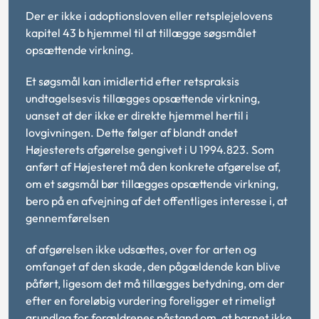
Der er ikke i adoptionsloven eller retsplejelovens
kapitel 43 b hjemmel til at tillægge søgsmålet
opsættende virkning.
Et søgsmål kan imidlertid efter retspraksis
undtagelsesvis tillægges opsættende virkning,
uanset at der ikke er direkte hjemmel hertil i
lovgivningen. Dette følger af blandt andet
Højesterets afgørelse gengivet i U 1994.823. Som
anført af Højesteret må den konkrete afgørelse af,
om et søgsmål bør tillægges opsættende virkning,
bero på en afvejning af det offentliges interesse i, at
gennemførelsen
af afgørelsen ikke udsættes, over for arten og
omfanget af den skade, den pågældende kan blive
påført, ligesom det må tillægges betydning, om der
efter en foreløbig vurdering foreligger et rimeligt
grundlag for forældrenes påstand om, at barnet ikke